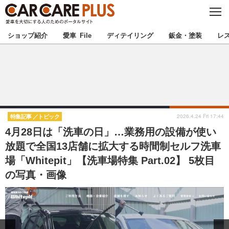
C
L
O
★カーケアプラス認定★
厳選プロショップを地域から探す
S
ショップ紹介
愛車 File
ディテイリング
鈑金・塗装
レ
E
北海道
東北
北関東
南関東
甲信越
北陸
2026.4.24 Fri 17:44
特集記事
トピック
4月28日は「洗車の日」…業務用の設備が使い
東海
関西
放題で全国13店舗に拡大する時間制セルフ洗車
場「Whitepit」【洗車場特集 Part.02】 5枚目
中国
四国
の写真・画像
九州
沖縄
注目の記事