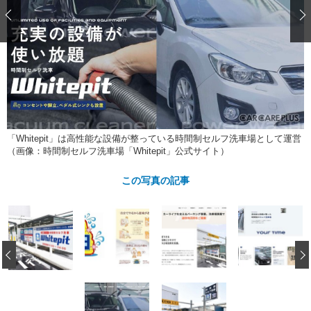
ショップレポート
愛車 File
ディテイリング
自動車豆知識
ストップ！不具合修理＆粗悪修理
ディテイリング
洗車
鈑金・塗装
鈑金・塗装
ヘッドライト磨き
コーティング
小キズ直し
防錆
特集記事
フィルム・ラッピング
ストップ 不具合修理＆粗悪修理
カーメーカー「旧車」関連プロジェ
ショップ紹介
クト
ショップレポート
プロショップ検索
レストア
コラム
「Whitepit」は高性能な設備が整っている時間制セルフ洗車場として運営
カーメーカー「旧車」関連プロジ
コラム
（画像：時間制セルフ洗車場「Whitepit」公式サイト）
イベント
ェクト
インタビュー
イベント告知
イベントレポート
この写真の記事
‹