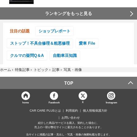
ランキングをもっと見る
注目の話題
ショップレポート
ストップ！不具合修理＆粗悪修理
愛車 File
クルマの疑問Q＆A
自動車豆知識
ホーム
›
特集記事
›
トピック
›
記事
›
写真・画像
TOP
X
home
Facebook
Instagram
CAR CARE PLUSとは
利用規約
個人情報保護方針
お問い合わせ
紹介した商品/サービスを購入、契約した場合に、
売上の一部が弊社サイトに還元されることがあります。
当サイトに掲載の記事・見出し・写真・画像の無断転載を禁じます。