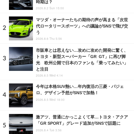
時期は？
2026.8.2 Sun 15:00
マツダ・オーナーたちの期待の声が高まる「次世
代ロータリースポーツ」への議論がSNSで飛び交
う
2026.8.6 Thu 5:56
市販車とは思えない…攻めに攻めた開発に驚く、
トヨタ・新型スーパーカー「GR GT」に再び脚
光 欧州公開で日本のファンも「乗ってみたい」
と注目
2026.8.5 Wed 4:14
今年は本格SUV熱い…年内復活の三菱・パジェ
ロ、デザイン予想がSNSで加熱！
2026.8.5 Wed 18:00
激アツ、普通にかっこよくて草…トヨタ・アクア
「GR SPORT」グレード追加がSNSで話題に
2026.8.4 Tue 3:56