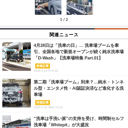
1
/
2
関連ニュース
4月28日は「洗車の日」… 洗車場ブームを牽
引、全国各地で新規オープンが続く純水洗車場
「D-Wash」【洗車場特集 Part.01】
特集記事
2026.4.24 Fri 6:32
第二期「洗車場ブーム」到来？…純水・トンネ
ル型・エンタメ性・AI認証決済など進化する洗
車場
特集記事
2025.4.30 Wed 19:20
“洗車は手洗い派”の支持を受け、時間制セルフ
洗車場「Whitepit」が大盛況