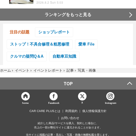
2026.8.2 Sun 5:03
ランキングをもっと見る
注目の話題
ショップレポート
ストップ！不具合修理＆粗悪修理
愛車 File
クルマの疑問Q＆A
自動車豆知識
ホーム
›
イベント
›
イベントレポート
›
記事
›
写真・画像
TOP
X
home
Facebook
Instagram
CAR CARE PLUSとは
利用規約
個人情報保護方針
お問い合わせ
紹介した商品/サービスを購入、契約した場合に、
売上の一部が弊社サイトに還元されることがあります。
当サイトに掲載の記事・見出し・写真・画像の無断転載を禁じます。