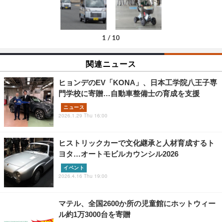
1
/
10
関連ニュース
ヒョンデのEV「KONA」、日本工学院八王子専
門学校に寄贈…自動車整備士の育成を支援
ニュース
2026.1.29 Thu 16:00
ヒストリックカーで文化継承と人材育成するト
ヨタ…オートモビルカウンシル2026
イベント
2026.4.16 Thu 19:00
マテル、全国2600か所の児童館にホットウィー
ル約1万3000台を寄贈