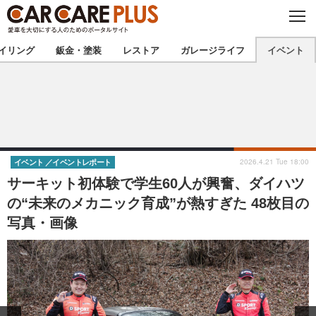
C
L
O
★カーケアプラス認定★
厳選プロショップを地域から探す
S
イリング
鈑金・塗装
レストア
ガレージライフ
イベント
E
北海道
東北
北関東
南関東
甲信越
北陸
2026.4.21 Tue 18:00
イベント
イベントレポート
サーキット初体験で学生60人が興奮、ダイハツ
東海
関西
の“未来のメカニック育成”が熱すぎた 48枚目の
写真・画像
中国
四国
九州
沖縄
注目の記事