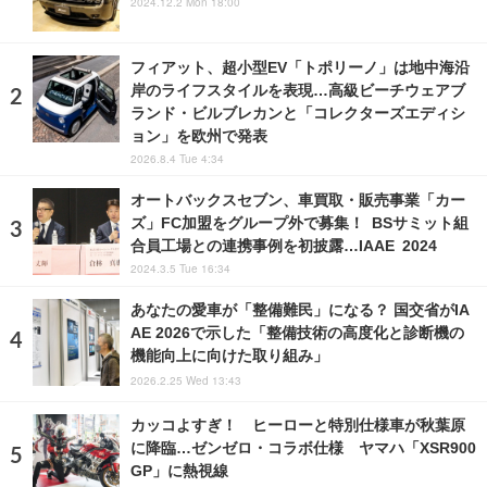
2024.12.2 Mon 18:00
フィアット、超小型EV「トポリーノ」は地中海沿
岸のライフスタイルを表現…高級ビーチウェアブ
ランド・ビルブレカンと「コレクターズエディシ
ョン」を欧州で発表
2026.8.4 Tue 4:34
オートバックスセブン、車買取・販売事業「カー
ズ」FC加盟をグループ外で募集！ BSサミット組
合員工場との連携事例を初披露…IAAE 2024
2024.3.5 Tue 16:34
あなたの愛車が「整備難民」になる？ 国交省がIA
AE 2026で示した「整備技術の高度化と診断機の
機能向上に向けた取り組み」
2026.2.25 Wed 13:43
カッコよすぎ！ ヒーローと特別仕様車が秋葉原
に降臨…ゼンゼロ・コラボ仕様 ヤマハ「XSR900
GP」に熱視線