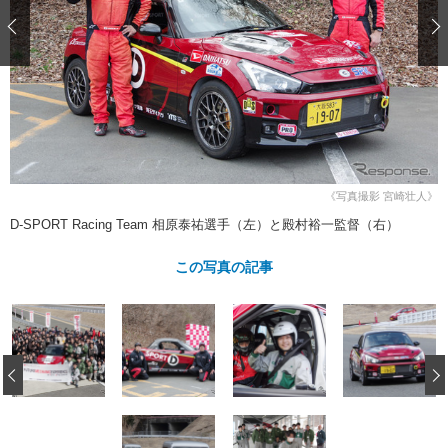
ショップレポート
愛車 File
ディテイリング
自動車豆知識
ストップ！不具合修理＆粗悪修理
ディテイリング
洗車
鈑金・塗装
鈑金・塗装
ヘッドライト磨き
コーティング
小キズ直し
防錆
特集記事
フィルム・ラッピング
ストップ 不具合修理＆粗悪修理
カーメーカー「旧車」関連プロジェ
ショップ紹介
クト
ショップレポート
プロショップ検索
レストア
コラム
《写真撮影 宮崎壮人》
カーメーカー「旧車」関連プロジ
コラム
イベント
D-SPORT Racing Team 相原泰祐選手（左）と殿村裕一監督（右）
ェクト
インタビュー
イベント告知
イベントレポート
この写真の記事
‹