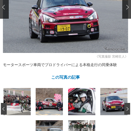
ショップレポート
愛車 File
ディテイリング
自動車豆知識
ストップ！不具合修理＆粗悪修理
ディテイリング
洗車
鈑金・塗装
鈑金・塗装
ヘッドライト磨き
コーティング
小キズ直し
防錆
特集記事
フィルム・ラッピング
ストップ 不具合修理＆粗悪修理
カーメーカー「旧車」関連プロジェ
ショップ紹介
クト
ショップレポート
プロショップ検索
レストア
コラム
《写真撮影 宮崎壮人》
カーメーカー「旧車」関連プロジ
コラム
イベント
モータースポーツ車両でプロドライバーによる本格走行の同乗体験
ェクト
インタビュー
イベント告知
イベントレポート
この写真の記事
‹