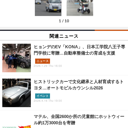
1
/
10
関連ニュース
ヒョンデのEV「KONA」、日本工学院八王子専
門学校に寄贈…自動車整備士の育成を支援
ニュース
2026.1.29 Thu 16:00
ヒストリックカーで文化継承と人材育成するト
ヨタ…オートモビルカウンシル2026
イベント
2026.4.16 Thu 19:00
マテル、全国2600か所の児童館にホットウィー
ル約1万3000台を寄贈