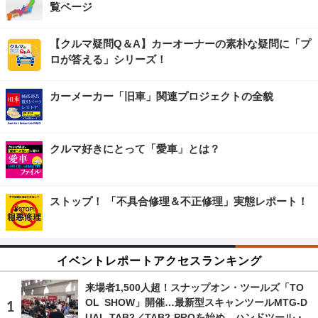
覧ページ
【クルマ疑問Q＆A】カーオーナーの素朴な疑問に「プ
ロが答える」シリーズ！
カーメーカー「旧車」関連プロジェクトの全貌
クルマ好きにとって「愛車」とは？
ストップ！ 「不具合修理＆不正修理」実態レポート！
イベントレポートアクセスランキング
来場者1,500人超！スナップオン・ツールズ「TO
OL SHOW」開催…最新型スキャンツールMTG-D
UAL-TAB2／TAB2-PROを始め、ハンドツール・