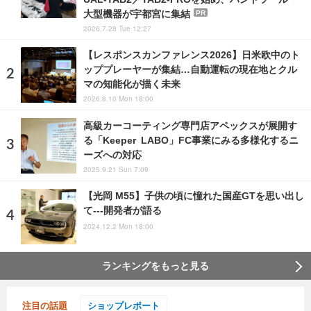
大型機器が宇都宮に集結
PR
2026.7.28 Tue 12:27
【レスポンスカンファレンス2026】日米欧中のト
ッププレーヤーが集結…自動運転の現在地とクル
マの知能化が描く未来
2026.8.10 Mon 18:00
高級カーコーティング専門店アペックスが展開す
る「Keeper LABO」FC事業にみる多様化するニ
ーズへの対応
2025.9.21 Sun 7:09
【光岡 M55】子供の頃に憧れた国産GTを思い出し
て---開発者が語る
2024.12.2 Mon 18:00
ランキングをもっと見る
注目の話題
ショップレポート