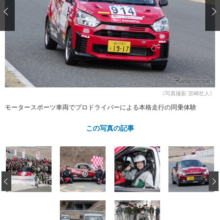
ショップレポート
愛車 File
ディテイリング
自動車豆知識
ストップ！不具合修理＆粗悪修理
ディテイリング
洗車
鈑金・塗装
鈑金・塗装
ヘッドライト磨き
コーティング
小キズ直し
防錆
特集記事
フィルム・ラッピング
ストップ 不具合修理＆粗悪修理
カーメーカー「旧車」関連プロジェ
ショップ紹介
クト
ショップレポート
プロショップ検索
レストア
コラム
《写真撮影 宮崎壮人》
カーメーカー「旧車」関連プロジ
コラム
イベント
モータースポーツ車両でプロドライバーによる本格走行の同乗体験
ェクト
インタビュー
イベント告知
イベントレポート
この写真の記事
‹