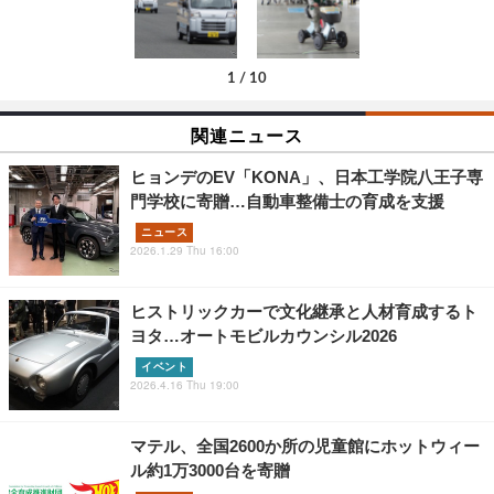
1
/
10
関連ニュース
ヒョンデのEV「KONA」、日本工学院八王子専
門学校に寄贈…自動車整備士の育成を支援
ニュース
2026.1.29 Thu 16:00
ヒストリックカーで文化継承と人材育成するト
ヨタ…オートモビルカウンシル2026
イベント
2026.4.16 Thu 19:00
マテル、全国2600か所の児童館にホットウィー
ル約1万3000台を寄贈