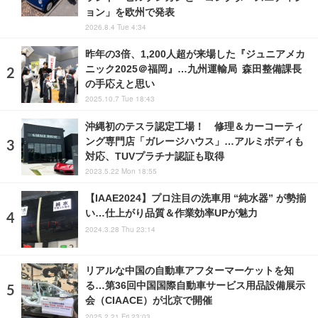
ョン」を欧州で発表
2026.8.4 Tue 4:34
昨年の3倍、1,200人超が来場した『ジュニアメカ
ニック2025＠福岡』…九州運輸局 森田整備課長
の手応えと思い
2025.10.7 Tue 18:43
沖縄初のテスラ認定工場！ 修理＆カーコーティ
ング専門店「ガレージハウス」…アルミボディも
対応、TUVプラチナ認証も取得
2023.5.22 Mon 18:55
【IAAE2024】プロ注目の洗車用 “純水器” が勢揃
い…仕上がり品質＆作業効率UPが魅力
2024.3.28 Thu 23:14
リアルな中国の自動車アフターマーケットを知
る…第36回中国国際自動車サービス用品設備展示
会（CIAACE）が北京で開催
2025.2.21 Fri 23:03