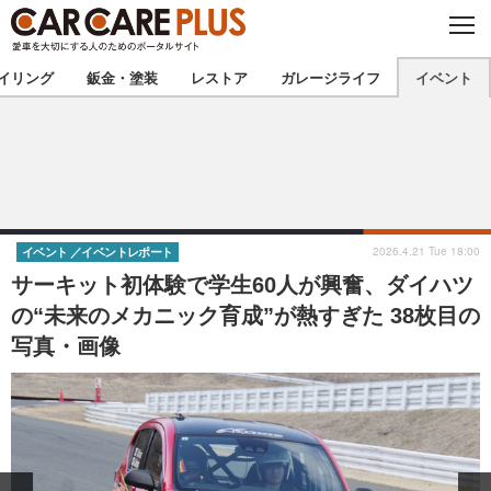
C
L
O
★カーケアプラス認定★
厳選プロショップを地域から探す
S
イリング
鈑金・塗装
レストア
ガレージライフ
イベント
E
北海道
東北
北関東
南関東
甲信越
北陸
2026.4.21 Tue 18:00
イベント
イベントレポート
サーキット初体験で学生60人が興奮、ダイハツ
東海
関西
の“未来のメカニック育成”が熱すぎた 38枚目の
写真・画像
中国
四国
九州
沖縄
注目の記事