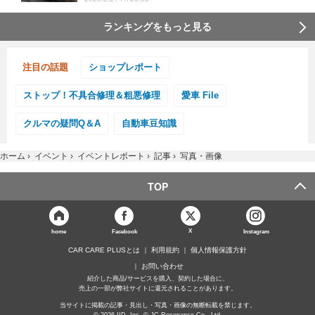
ランキングをもっと見る
注目の話題
ショップレポート
ストップ！不具合修理＆粗悪修理
愛車 File
クルマの疑問Q＆A
自動車豆知識
ホーム
›
イベント
›
イベントレポート
›
記事
›
写真・画像
TOP
X
home
Facebook
Instagram
CAR CARE PLUSとは
利用規約
個人情報保護方針
お問い合わせ
紹介した商品/サービスを購入、契約した場合に、
売上の一部が弊社サイトに還元されることがあります。
当サイトに掲載の記事・見出し・写真・画像の無断転載を禁じます。
© 2026 IID, Inc. © JC Resonance Co., Ltd.