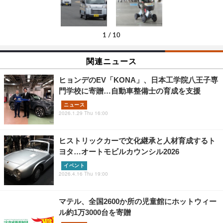
1
/
10
関連ニュース
ヒョンデのEV「KONA」、日本工学院八王子専
門学校に寄贈…自動車整備士の育成を支援
ニュース
2026.1.29 Thu 16:00
ヒストリックカーで文化継承と人材育成するト
ヨタ…オートモビルカウンシル2026
イベント
2026.4.16 Thu 19:00
マテル、全国2600か所の児童館にホットウィー
ル約1万3000台を寄贈