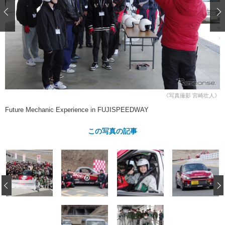
ショップレポート
愛車 File
ディテイリング
自動車豆知識
ストップ！不具合修理＆粗悪修理
ディテイリング
洗車
鈑金・塗装
鈑金・塗装
ヘッドライト磨き
コーティング
小キズ直し
防錆
特集記事
フィルム・ラッピング
ストップ 不具合修理＆粗悪修理
カーメーカー「旧車」関連プロジェ
ショップ紹介
クト
ショップレポート
プロショップ検索
レストア
コラム
《写真撮影 宮崎壮人》
カーメーカー「旧車」関連プロジ
コラム
イベント
Future Mechanic Experience in FUJISPEEDWAY
ェクト
インタビュー
イベント告知
イベントレポート
この写真の記事
‹