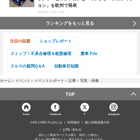
ョン」を欧州で発表
2026.8.4 Tue 4:34
ランキングをもっと見る
注目の話題
ショップレポート
ストップ！不具合修理＆粗悪修理
愛車 File
クルマの疑問Q＆A
自動車豆知識
ホーム
›
イベント
›
イベントレポート
›
記事
›
写真・画像
TOP
X
home
Facebook
Instagram
CAR CARE PLUSとは
利用規約
個人情報保護方針
お問い合わせ
紹介した商品/サービスを購入、契約した場合に、
売上の一部が弊社サイトに還元されることがあります。