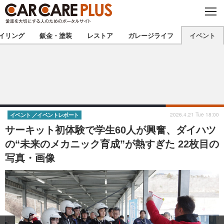
C
L
O
★カーケアプラス認定★
厳選プロショップを地域から探す
S
イリング
鈑金・塗装
レストア
ガレージライフ
イベント
E
北海道
東北
北関東
南関東
甲信越
北陸
2026.4.21 Tue 18:00
イベント
イベントレポート
サーキット初体験で学生60人が興奮、ダイハツ
東海
関西
の“未来のメカニック育成”が熱すぎた 22枚目の
写真・画像
中国
四国
九州
沖縄
注目の記事