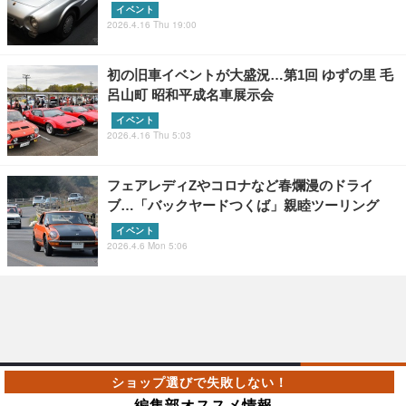
イベント
2026.4.16 Thu 19:00
初の旧車イベントが大盛況…第1回 ゆずの里 毛
呂山町 昭和平成名車展示会
イベント
2026.4.16 Thu 5:03
フェアレディZやコロナなど春爛漫のドライ
ブ…「バックヤードつくば」親睦ツーリング
イベント
2026.4.6 Mon 5:06
編集部オススメ情報