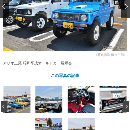
ショップレポート
愛車 File
ディテイリング
自動車豆知識
ストップ！不具合修理＆粗悪修理
ディテイリング
洗車
鈑金・塗装
鈑金・塗装
ヘッドライト磨き
コーティング
小キズ直し
防錆
特集記事
フィルム・ラッピング
ストップ 不具合修理＆粗悪修理
カーメーカー「旧車」関連プロジェ
ショップ紹介
クト
ショップレポート
プロショップ検索
レストア
《写真撮影 嶽宮三郎》
コラム
カーメーカー「旧車」関連プロジ
コラム
アリオ上尾 昭和平成オールドカー展示会
イベント
ェクト
インタビュー
イベント告知
イベントレポート
この写真の記事
‹