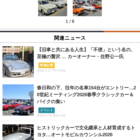
1
/
8
関連ニュース
【旧車と共にある人生】「不便」という名の、
至極の贅沢 … カーオーナー・住野公一氏
特集記事
2026.3.27 Fri 15:56
春日和の下、往年の名車154台がエントリー…2
0世紀ミーティング2026春季クラシックカー＆
バイクの集い
イベント
2026.4.18 Sat 5:45
ヒストリックカーで文化継承と人材育成するト
ヨタ…オートモビルカウンシル2026