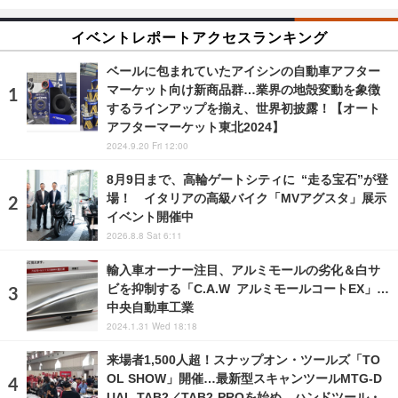
イベントレポートアクセスランキング
ベールに包まれていたアイシンの自動車アフター
マーケット向け新商品群…業界の地殻変動を象徴
するラインアップを揃え、世界初披露！【オート
アフターマーケット東北2024】
2024.9.20 Fri 12:00
8月9日まで、高輪ゲートシティに “走る宝石”が登
場！ イタリアの高級バイク「MVアグスタ」展示
イベント開催中
2026.8.8 Sat 6:11
輸入車オーナー注目、アルミモールの劣化＆白サ
ビを抑制する「C.A.W アルミモールコートEX」…
中央自動車工業
2024.1.31 Wed 18:18
来場者1,500人超！スナップオン・ツールズ「TO
OL SHOW」開催…最新型スキャンツールMTG-D
UAL-TAB2／TAB2-PROを始め、ハンドツール・