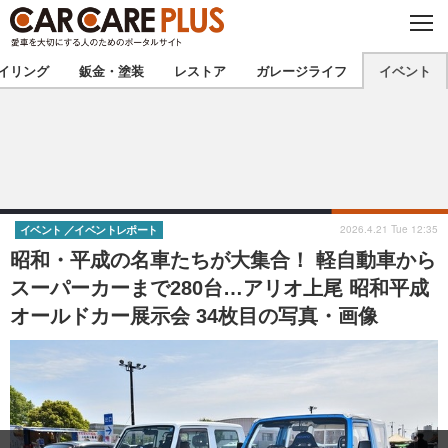
C
L
O
★カーケアプラス認定★
厳選プロショップを地域から探す
S
イリング
鈑金・塗装
レストア
ガレージライフ
イベント
E
北海道
東北
北関東
南関東
甲信越
北陸
2026.4.21 Tue 12:35
イベント
イベントレポート
昭和・平成の名車たちが大集合！ 軽自動車から
東海
関西
スーパーカーまで280台…アリオ上尾 昭和平成
オールドカー展示会 34枚目の写真・画像
中国
四国
九州
沖縄
注目の記事