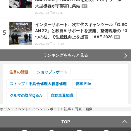
大型機器が宇都宮に集結
PR
2026.7.28 Tue 12:27
インターサポート、次世代スキャンツール「G-SC
AN Z2」と独自AIサポートを披露、整備現場の「3
つの柱」で生産性向上を提言…IAAE 2026
PR
2026.2.26 Thu 11:20
ランキングをもっと見る
注目の話題
ショップレポート
ストップ！不具合修理＆粗悪修理
愛車 File
クルマの疑問Q＆A
自動車豆知識
ホーム
›
イベント
›
イベントレポート
›
記事
›
写真・画像
TOP