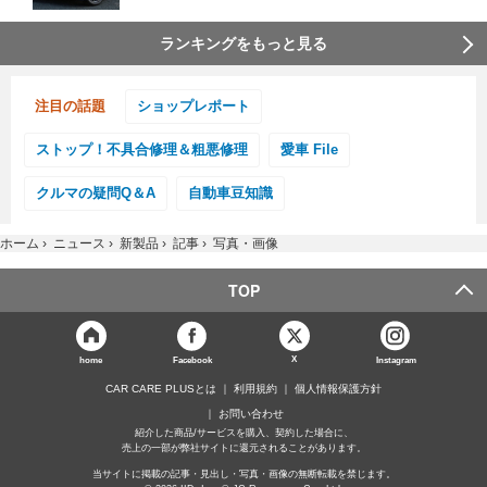
ランキングをもっと見る
注目の話題
ショップレポート
ストップ！不具合修理＆粗悪修理
愛車 File
クルマの疑問Q＆A
自動車豆知識
ホーム
›
ニュース
›
新製品
›
記事
›
写真・画像
TOP
X
home
Facebook
Instagram
CAR CARE PLUSとは
利用規約
個人情報保護方針
お問い合わせ
紹介した商品/サービスを購入、契約した場合に、
売上の一部が弊社サイトに還元されることがあります。
当サイトに掲載の記事・見出し・写真・画像の無断転載を禁じます。