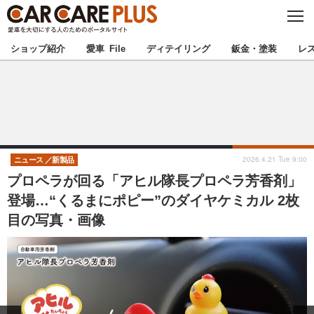
C
L
O
★カーケアプラス認定★
厳選プロショップを地域から探す
S
ショップ紹介
愛車 File
ディテイリング
鈑金・塗装
レ
E
北海道
東北
北関東
南関東
甲信越
北陸
2026.4.21 Tue 9:00
ニュース
新製品
プロペラが回る「アヒル隊長プロペラ芳香剤」
東海
関西
登場…“くるまにポピー”のダイヤケミカル 2枚
目の写真・画像
中国
四国
九州
沖縄
注目の記事