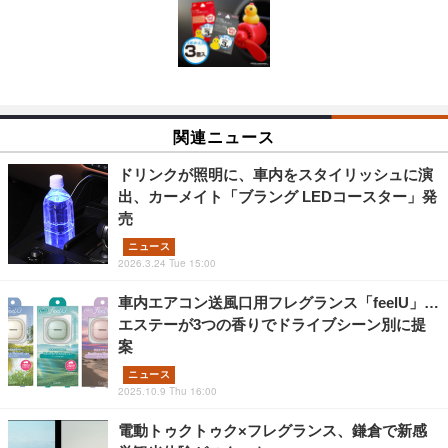
関連ニュース
ドリンクが照明に、車内をスタイリッシュに演
出、カーメイト「ブラング LEDコースター」発
売
ニュース
2026.3.24 Tue 15:00
車内エアコン送風口用フレグランス「feelU」…
エステーが3つの香りでドライブシーン別に提
案
ニュース
2025.10.9 Thu 16:00
電動トゥクトゥク×フレグランス、鎌倉で新感