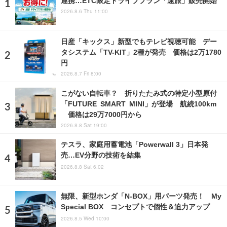
2026.8.6 Thu 11:00
日産「キックス」新型でもテレビ視聴可能 デー
タシステム「TV-KIT」2種が発売 価格は2万1780
円
2026.8.7 Fri 8:00
こがない自転車？ 折りたたみ式の特定小型原付
「FUTURE SMART MINI」が登場 航続100km
価格は29万7000円から
2026.8.8 Sat 19:00
テスラ、家庭用蓄電池「Powerwall 3」日本発
売…EV分野の技術を結集
2026.8.8 Sat 6:02
無限、新型ホンダ「N-BOX」用パーツ発売！ My
Special BOX コンセプトで個性＆迫力アップ
2026.8.5 Wed 10:00