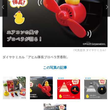
ショップレポート
愛車 File
ディテイリング
自動車豆知識
ストップ！不具合修理＆粗悪修理
ディテイリング
洗車
鈑金・塗装
鈑金・塗装
ヘッドライト磨き
コーティング
小キズ直し
防錆
特集記事
フィルム・ラッピング
ストップ 不具合修理＆粗悪修理
カーメーカー「旧車」関連プロジェ
ショップ紹介
クト
ショップレポート
プロショップ検索
レストア
コラム
《写真提供 ダイヤケミカル》
カーメーカー「旧車」関連プロジ
コラム
イベント
ダイヤケミカル「アヒル隊長プロペラ芳香剤」
ェクト
インタビュー
イベント告知
イベントレポート
この写真の記事