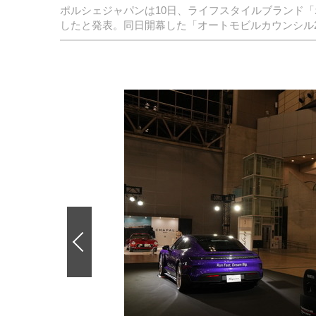
ポルシェジャパンは10日、ライフスタイルブランド
したと発表。同日開幕した「オートモビルカウンシル2
前
の
画
像