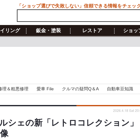
「ショップ選びで失敗しない」信頼できる情報をチェッ
イリング
鈑金・塗装
レストア
ショッ
修理＆粗悪修理
愛車 File
クルマの疑問Q＆A
自動車豆知識
2026.4.18 Sat 20
ポルシェの新「レトロコレクション」
画像