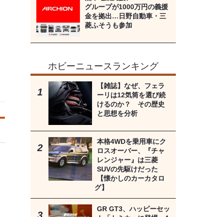
グループが1000万円の義援
金を拠出…日野自動車・三
菱ふそうも参加
ホビーニュースランキング
【雑誌】なぜ、フェラ
ーリは12気筒を選び続
けるのか？ その歴史
と思想を分析
本格4WDを乗用車にク
ロスオーバー、『チャ
レンジャー』は三菱
SUVの先駆けだった
【懐かしのカーカタロ
グ】
GR GT3、ハッピーセッ