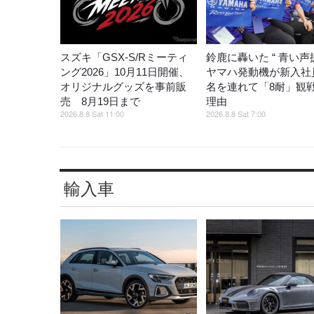
スズキ「GSX-S/Rミーティ
鈴鹿に轟いた “ 青い声援
ング2026」10月11日開催、
ヤマハ発動機が新入社員
オリジナルグッズを事前販
名を連れて「8耐」観
売 8月19日まで
理由
2026.8.8 Sat 11:00
2026.8.8 Sat 7:00
輸入車