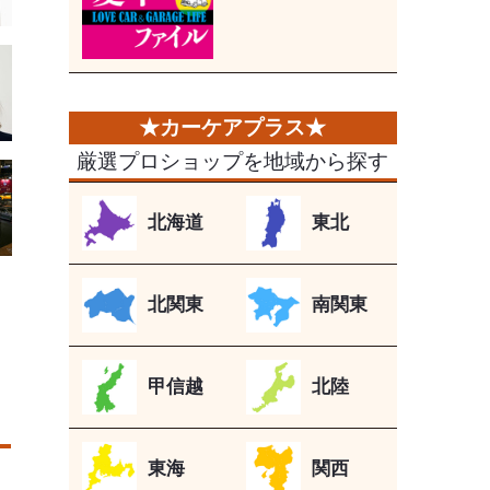
厳選プロショップを地域から探す
北海道
東北
北関東
南関東
甲信越
北陸
東海
関西