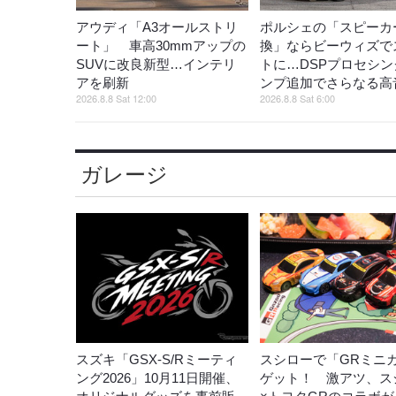
アウディ「A3オールストリ
ポルシェの「スピーカ
ート」 車高30mmアップの
換」ならビーウィズで
SUVに改良新型…インテリ
トに…DSPプロセシン
アを刷新
ンプ追加でさらなる高
2026.8.8 Sat 12:00
2026.8.8 Sat 6:00
ガレージ
スズキ「GSX-S/Rミーティ
スシローで「GRミニ
ング2026」10月11日開催、
ゲット！ 激アツ、ス