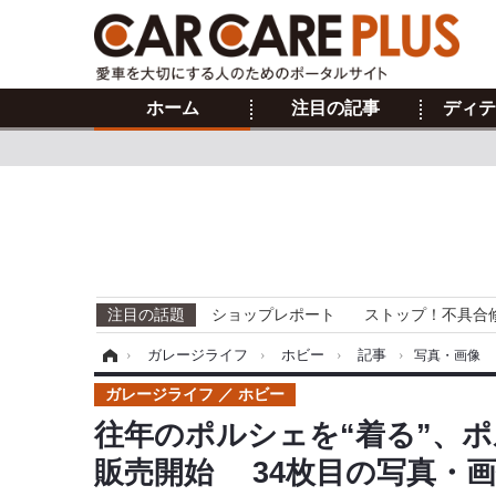
ホーム
注目の記事
ディテ
注目の話題
ショップレポート
ストップ！不具合
ホーム
›
ガレージライフ
›
ホビー
›
記事
›
写真・画像
ガレージライフ
ホビー
往年のポルシェを“着る”、
販売開始 34枚目の写真・