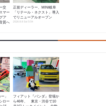
ー交
正規ディーラー、MINI岐阜
スマー
「リテール・ネクスト」導入
グア
でリニューアルオープン
2026.8.8 Sat 5:54
音質へ
カー」
フィアット『パンダ』登場か
シロー
ら46年、 東京・渋谷で10