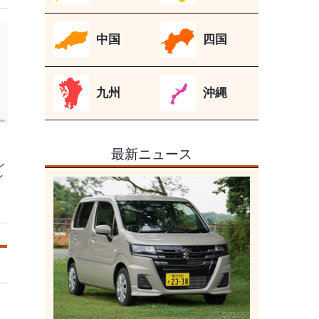
中国
四国
九州
沖縄
最新ニュース
シ
イ