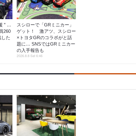
 ” …
スシローで「GRミニカー」
260
ゲット！ 激アツ、スシロー
戦した
×トヨタGRのコラボがと話
題に… SNSではGRミニカー
の入手報告も
2026.8.8 Sat 6:46