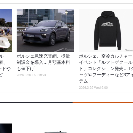
ル
ポルシェ急速充電網、従量
ポルシェ、空冷カルチャー
発表、
制課金を導入…月額基本料
イベント「ルフトゲクール
ンドや
も値下げ
ト」コレクション発売…T
ど
ャツやフーディーなど3ア
2026.3.26 Thu 18:24
テム
2026.3.25 Wed 9:00