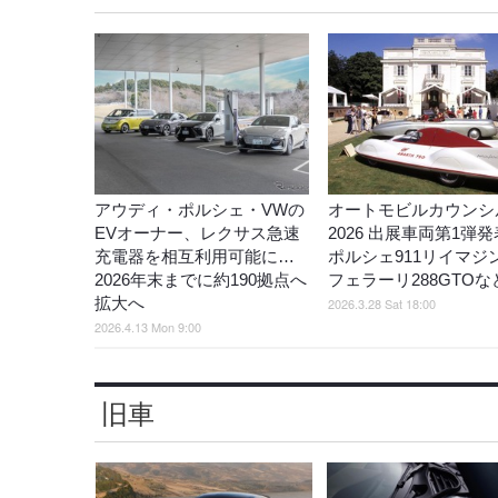
アウディ・ポルシェ・VWの
オートモビルカウンシ
EVオーナー、レクサス急速
2026 出展車両第1弾
充電器を相互利用可能に…
ポルシェ911リイマジ
2026年末までに約190拠点へ
フェラーリ288GTOな
拡大へ
2026.3.28 Sat 18:00
2026.4.13 Mon 9:00
旧車