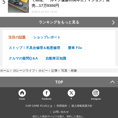
売…17万9300円
2026.6.20 Sat 19:00
ランキングをもっと見る
注目の話題
ショップレポート
ストップ！不具合修理＆粗悪修理
愛車 File
クルマの疑問Q＆A
自動車豆知識
ホーム
›
ガレージライフ
›
ホビー
›
記事
›
写真・画像
TOP
X
home
Facebook
Instagram
CAR CARE PLUSとは
利用規約
個人情報保護方針
お問い合わせ
紹介した商品/サービスを購入、契約した場合に、