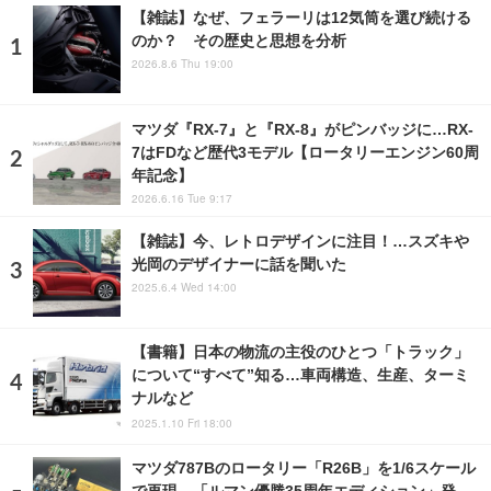
【雑誌】なぜ、フェラーリは12気筒を選び続ける
のか？ その歴史と思想を分析
2026.8.6 Thu 19:00
マツダ『RX-7』と『RX-8』がピンバッジに…RX-
7はFDなど歴代3モデル【ロータリーエンジン60周
年記念】
2026.6.16 Tue 9:17
【雑誌】今、レトロデザインに注目！…スズキや
光岡のデザイナーに話を聞いた
2025.6.4 Wed 14:00
【書籍】日本の物流の主役のひとつ「トラック」
について“すべて”知る…車両構造、生産、ターミ
ナルなど
2025.1.10 Fri 18:00
マツダ787Bのロータリー「R26B」を1/6スケール
で再現、「ルマン優勝35周年エディション」発