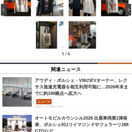
‹
1
/
6
関連ニュース
アウディ・ポルシェ・VWのEVオーナー、レク
サス急速充電器を相互利用可能に…2026年末ま
でに約190拠点へ拡大へ
ニュース
2026.4.13 Mon 9:00
オートモビルカウンシル2026 出展車両第1弾発
表、ポルシェ911リイマジンドやフェラーリ288
GTOなど