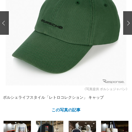
ショップレポート
愛車 File
ディテイリング
自動車豆知識
ストップ！不具合修理＆粗悪修理
ディテイリング
洗車
鈑金・塗装
鈑金・塗装
ヘッドライト磨き
コーティング
小キズ直し
防錆
特集記事
フィルム・ラッピング
ストップ 不具合修理＆粗悪修理
カーメーカー「旧車」関連プロジェ
ショップ紹介
クト
ショップレポート
プロショップ検索
レストア
コラム
カーメーカー「旧車」関連プロジ
コラム
イベント
ェクト
インタビュー
イベント告知
イベントレポート
《写真提供 ポルシェジャパン》
ポルシェライフスタイル「レトロコレクション」 キャップ
この写真の記事