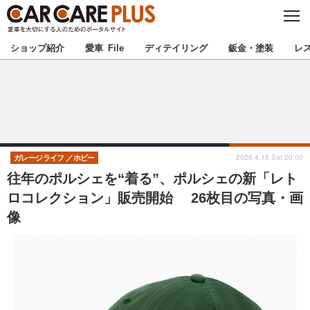
C
L
O
★カーケアプラス認定★
厳選プロショップを地域から探す
S
ショップ紹介
愛車 File
ディテイリング
鈑金・塗装
レ
E
北海道
東北
北関東
南関東
甲信越
北陸
2026.4.18 Sat 20:00
ガレージライフ
ホビー
往年のポルシェを“着る”、ポルシェの新「レト
東海
関西
ロコレクション」販売開始 26枚目の写真・画
像
中国
四国
九州
沖縄
注目の記事