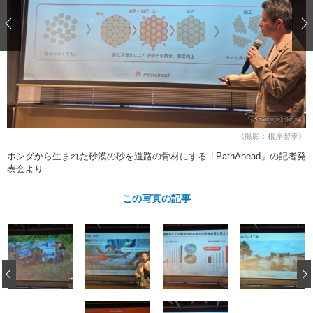
ショップレポート
愛車 File
ディテイリング
自動車豆知識
ストップ！不具合修理＆粗悪修理
ディテイリング
洗車
鈑金・塗装
鈑金・塗装
ヘッドライト磨き
コーティング
小キズ直し
防錆
特集記事
フィルム・ラッピング
ストップ 不具合修理＆粗悪修理
カーメーカー「旧車」関連プロジェ
ショップ紹介
クト
ショップレポート
プロショップ検索
レストア
コラム
《撮影：根岸智幸》
カーメーカー「旧車」関連プロジ
コラム
イベント
ホンダから生まれた砂漠の砂を道路の骨材にする「PathAhead」の記者発
ェクト
表会より
インタビュー
イベント告知
イベントレポート
この写真の記事
‹