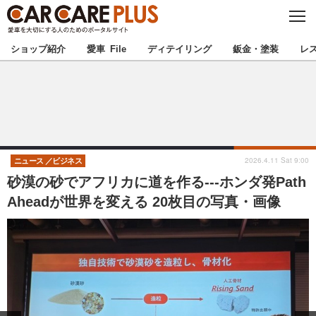
C
L
O
★カーケアプラス認定★
厳選プロショップを地域から探す
S
ショップ紹介
愛車 File
ディテイリング
鈑金・塗装
レ
E
北海道
東北
北関東
南関東
甲信越
北陸
2026.4.11 Sat 9:00
ニュース
ビジネス
砂漠の砂でアフリカに道を作る---ホンダ発Path
東海
関西
Aheadが世界を変える 20枚目の写真・画像
中国
四国
九州
沖縄
注目の記事