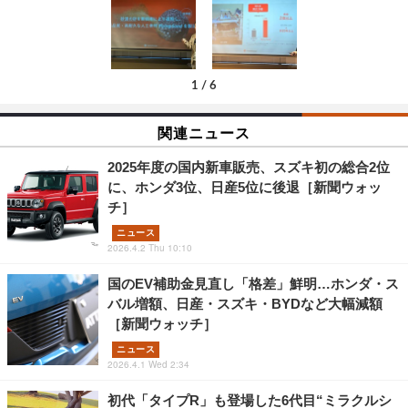
1
/
6
関連ニュース
2025年度の国内新車販売、スズキ初の総合2位
に、ホンダ3位、日産5位に後退［新聞ウォッ
チ］
ニュース
2026.4.2 Thu 10:10
国のEV補助金見直し「格差」鮮明…ホンダ・ス
バル増額、日産・スズキ・BYDなど大幅減額
［新聞ウォッチ］
ニュース
2026.4.1 Wed 2:34
初代「タイプR」も登場した6代目“ミラクルシ