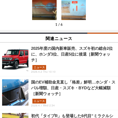
1
/
6
関連ニュース
2025年度の国内新車販売、スズキ初の総合2位
に、ホンダ3位、日産5位に後退［新聞ウォッ
チ］
ニュース
2026.4.2 Thu 10:10
国のEV補助金見直し「格差」鮮明…ホンダ・ス
バル増額、日産・スズキ・BYDなど大幅減額
［新聞ウォッチ］
ニュース
2026.4.1 Wed 2:34
初代「タイプR」も登場した6代目“ミラクルシ