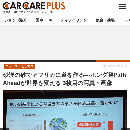
C
L
O
★カーケアプラス認定★
厳選プロショップを地域から探す
S
ショップ紹介
愛車 File
ディテイリング
鈑金・塗装
レ
E
北海道
東北
北関東
南関東
甲信越
北陸
2026.4.11 Sat 9:00
ニュース
ビジネス
砂漠の砂でアフリカに道を作る---ホンダ発Path
東海
関西
Aheadが世界を変える 3枚目の写真・画像
中国
四国
九州
沖縄
注目の記事