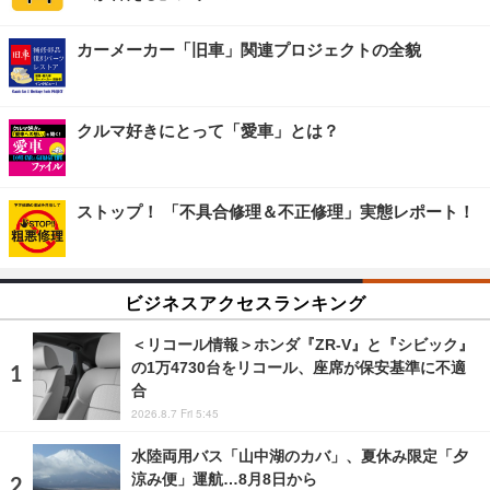
カーメーカー「旧車」関連プロジェクトの全貌
クルマ好きにとって「愛車」とは？
ストップ！ 「不具合修理＆不正修理」実態レポート！
ビジネスアクセスランキング
＜リコール情報＞ホンダ『ZR-V』と『シビック』
の1万4730台をリコール、座席が保安基準に不適
合
2026.8.7 Fri 5:45
水陸両用バス「山中湖のカバ」、夏休み限定「夕
涼み便」運航…8月8日から