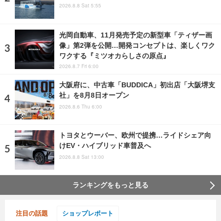
2026.8.8 Sat 5:55
光岡自動車、11月発売予定の新型車「ティザー画
像」第2弾を公開…開発コンセプトは、楽しくワク
ワクする『ミツオカらしさの原点』
2026.8.7 Fri 6:00
大阪府に、中古車「BUDDICA」初出店「大阪堺支
社」を8月8日オープン
2026.8.6 Thu 6:00
トヨタとウーバー、欧州で提携…ライドシェア向
けEV・ハイブリッド車普及へ
2026.8.8 Sat 13:00
ランキングをもっと見る
注目の話題
ショップレポート