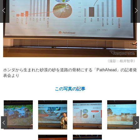
ショップレポート
愛車 File
ディテイリング
自動車豆知識
ストップ！不具合修理＆粗悪修理
ディテイリング
洗車
鈑金・塗装
鈑金・塗装
ヘッドライト磨き
コーティング
小キズ直し
防錆
特集記事
フィルム・ラッピング
ストップ 不具合修理＆粗悪修理
カーメーカー「旧車」関連プロジェ
ショップ紹介
クト
ショップレポート
プロショップ検索
レストア
コラム
《撮影：根岸智幸》
カーメーカー「旧車」関連プロジ
コラム
イベント
ホンダから生まれた砂漠の砂を道路の骨材にする「PathAhead」の記者発
ェクト
表会より
インタビュー
イベント告知
イベントレポート
この写真の記事
‹