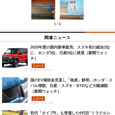
1
/
6
関連ニュース
2025年度の国内新車販売、スズキ初の総合2位
に、ホンダ3位、日産5位に後退［新聞ウォッ
チ］
ニュース
2026.4.2 Thu 10:10
国のEV補助金見直し「格差」鮮明…ホンダ・ス
バル増額、日産・スズキ・BYDなど大幅減額
［新聞ウォッチ］
ニュース
2026.4.1 Wed 2:34
初代「タイプR」も登場した6代目“ミラクルシ