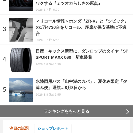
ワクする『ミツオカらしさの原点』
2026.8.7 Fri 6:00
＜リコール情報＞ホンダ『ZR-V』と『シビック』
の1万4730台をリコール、座席が保安基準に不適
合
2026.8.7 Fri 5:45
日産・キックス新型に、ダンロップのタイヤ「SP
SPORT MAXX 060」新車装着
2026.8.8 Sat 5:58
水陸両用バス「山中湖のカバ」、夏休み限定「夕
涼み便」運航…8月8日から
2026.8.8 Sat 5:55
ランキングをもっと見る
注目の話題
ショップレポート