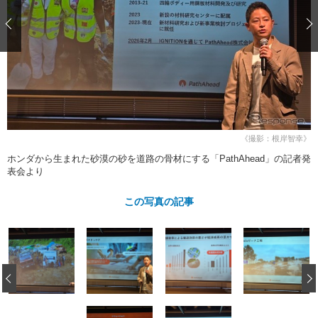
ショップレポート
愛車 File
ディテイリング
自動車豆知識
ストップ！不具合修理＆粗悪修理
ディテイリング
洗車
鈑金・塗装
鈑金・塗装
ヘッドライト磨き
コーティング
小キズ直し
防錆
特集記事
フィルム・ラッピング
ストップ 不具合修理＆粗悪修理
カーメーカー「旧車」関連プロジェ
ショップ紹介
クト
ショップレポート
プロショップ検索
レストア
コラム
《撮影：根岸智幸》
カーメーカー「旧車」関連プロジ
コラム
イベント
ホンダから生まれた砂漠の砂を道路の骨材にする「PathAhead」の記者発
ェクト
表会より
インタビュー
イベント告知
イベントレポート
この写真の記事
‹