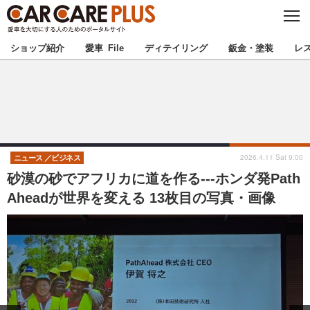
C
L
O
★カーケアプラス認定★
厳選プロショップを地域から探す
S
ショップ紹介
愛車 File
ディテイリング
鈑金・塗装
レ
E
北海道
東北
北関東
南関東
甲信越
北陸
2026.4.11 Sat 9:00
ニュース
ビジネス
砂漠の砂でアフリカに道を作る---ホンダ発Path
東海
関西
Aheadが世界を変える 13枚目の写真・画像
中国
四国
九州
沖縄
注目の記事