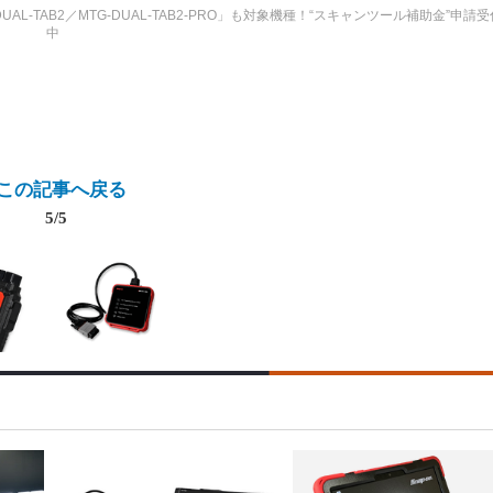
-TAB2／MTG-DUAL-TAB2-PRO」も対象機種！“スキャンツール補助金”申請受
中
この記事へ戻る
5/5