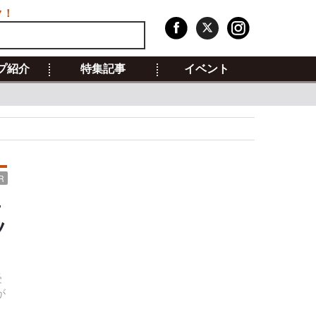
ク！
プ紹介
特集記事
イベント
R
-
ツ
受
が