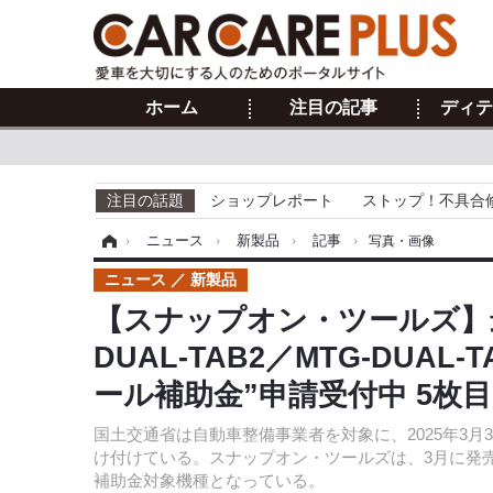
ホーム
注目の記事
ディテ
注目の話題
ショップレポート
ストップ！不具合
ホーム
›
ニュース
›
新製品
›
記事
›
写真・画像
ニュース
新製品
【スナップオン・ツールズ】
DUAL-TAB2／MTG-DUA
ール補助金”申請受付中 5枚
国土交通省は自動車整備事業者を対象に、2025年3
け付けている。スナップオン・ツールズは、3月に発売されたM
補助金対象機種となっている。