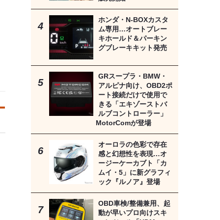
ホンダ・N-BOXカスタ
ム専用…オートブレー
キホールド＆パーキン
グブレーキキット発売
GRスープラ・BMW・
アルピナ向け、OBD2ポ
ート接続だけで使用で
きる「エキゾーストバ
ルブコントローラー」
MotorComが登場
オーロラの色彩で存在
感と幻想性を表現…オ
ージーケーカブト「カ
ムイ・5」に新グラフィ
ック『ルノア』登場
OBD車検/整備兼用、起
動が早いプロ向けスキ