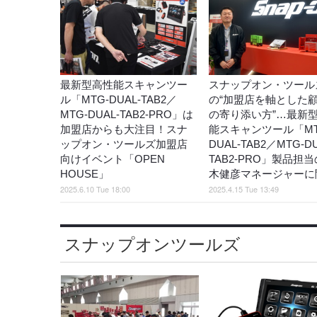
最新型高性能スキャンツー
スナップオン・ツール
ル「MTG-DUAL-TAB2／
の“加盟店を軸とした
MTG-DUAL-TAB2-PRO」は
の寄り添い方”…最新
加盟店からも大注目！スナ
能スキャンツール「MT
ップオン・ツールズ加盟店
DUAL-TAB2／MTG-DU
向けイベント「OPEN
TAB2-PRO」製品担
HOUSE」
木健彦マネージャーに
2025.6.10 Tue 18:00
2025.4.15 Tue 13:49
スナップオンツールズ