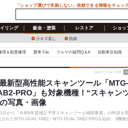
「ショップ選びで失敗しない」信頼できる情報をチェッ
イリング
鈑金・塗装
レストア
ショッ
小キズ直し
防錆
修理＆粗悪修理
愛車 File
クルマの疑問Q＆A
自動車豆知識
2025.7.1 Tue 10:39
P
最新型高性能スキャンツール「MTG
L-TAB2-PRO」も対象機種！“スキャン
目の写真・画像
月31日から「令和6年度補正予算スキャンツール補助事業」の申請を
TG-DUAL-TAB2／MTG-DUAL-TAB2-PROを始め、3機種