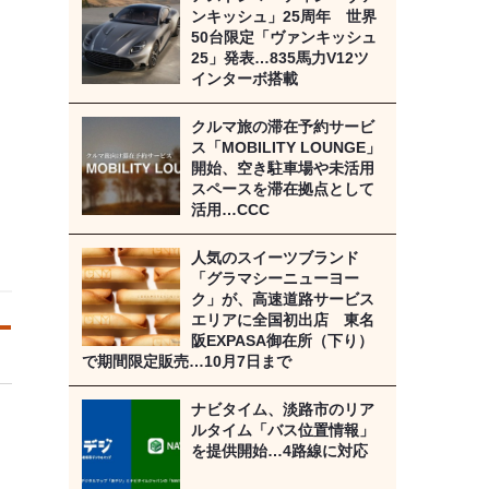
ンキッシュ」25周年 世界
50台限定「ヴァンキッシュ
25」発表…835馬力V12ツ
インターボ搭載
クルマ旅の滞在予約サービ
ス「MOBILITY LOUNGE」
開始、空き駐車場や未活用
スペースを滞在拠点として
活用…CCC
人気のスイーツブランド
「グラマシーニューヨー
ク」が、高速道路サービス
エリアに全国初出店 東名
阪EXPASA御在所（下り）
で期間限定販売…10月7日まで
ナビタイム、淡路市のリア
ルタイム「バス位置情報」
を提供開始…4路線に対応