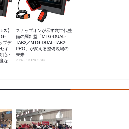
ルズ】
スナップオンが示す次世代整
TG-
備の羅針盤「MTG-DUAL-
アップデ
TAB2／MTG-DUAL-TAB2-
 セキ
PRO」が変える整備現場の
対応・
未来
2026.2.19 Thu 12:33
高度な