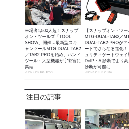
来場者1,500人超！スナップ
【スナップオン・ツー
オン・ツールズ「TOOL
MTG-DUAL-TAB2／M
SHOW」開催…最新型スキ
DUAL-TAB2-PROが
ャンツールMTG-DUAL-TAB2
ートでさらなる進化！
／TAB2-PROを始め、ハンド
ュリティゲートウェイ
ツール・大型機器が宇都宮に
DoIP・AI診断でより
集結
診断が可能に
2026.7.28 Tue 12:27
2026.5.29 Fri 20:34
注目の記事