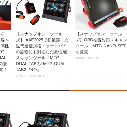
ズ
【スナップオン・ツール
【スナップオン・ツール
顧客へ
ズ】IAAE2025で初披露！次
ズ】OBD検査対応スキャ
型高性
世代通信規格・オートバイ
ツール「MTG-NANO-SET
G-
の診断にも対応した高性能
を発売
AL-
スキャンツール「MTG-
2024.2.3 Sat 9:00
当の並
DUAL-TAB2／MTG-DUAL-
聞く
TAB2-PRO」
2025.2.19 Wed 18:23