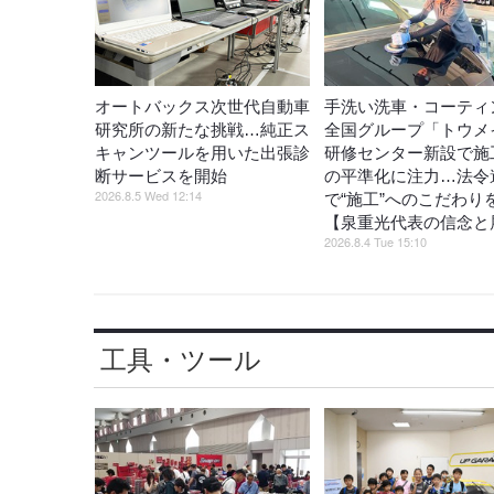
オートバックス次世代自動車
手洗い洗車・コーティ
研究所の新たな挑戦…純正ス
全国グループ「トウメ
キャンツールを用いた出張診
研修センター新設で施
断サービスを開始
の平準化に注力…法令
2026.8.5 Wed 12:14
で“施工”へのこだわり
【泉重光代表の信念と
2026.8.4 Tue 15:10
工具・ツール