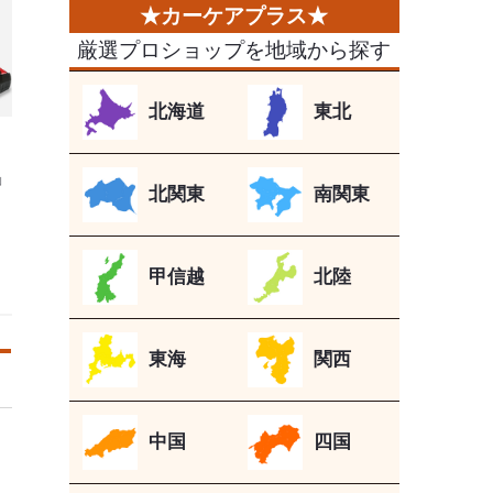
厳選プロショップを地域から探す
北海道
東北
ン
」
北関東
南関東
甲信越
北陸
東海
関西
中国
四国