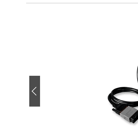
前
の
画
像