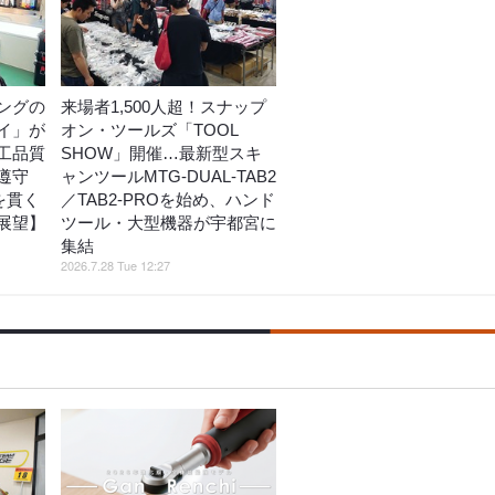
ングの
来場者1,500人超！スナップ
イ」が
オン・ツールズ「TOOL
工品質
SHOW」開催…最新型スキ
遵守
ャンツールMTG-DUAL-TAB2
を貫く
／TAB2-PROを始め、ハンド
展望】
ツール・大型機器が宇都宮に
集結
2026.7.28 Tue 12:27