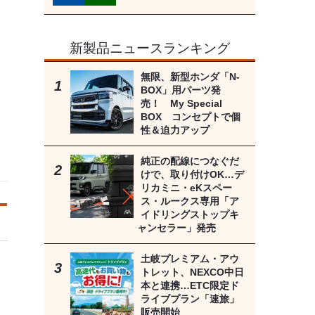
新製品ニュースランキング
無限、新型ホンダ「N-
BOX」用パーツ発
売！ My Special
BOX コンセプトで個
性＆迫力アップ
純正の配線につなぐだ
けで、取り付けOK…デ
リカミニ・eKスペー
ス・ルークス専用「ア
イドリングストップキ
ャンセラー」発売
土岐プレミアム・アウ
トレット、NEXCO中日
本と連携…ETC限定ド
ライブプラン「速旅」
販売開始