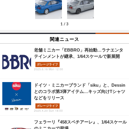
1
/
3
関連ニュース
老舗ミニカー「EBBRO」再始動…ラナエンタ
テインメントが継承、1/64スケールで新展開
ガレージライフ
2025.6.16 Mon 12:00
ドイツ・ミニカーブランド「siku」と、Dessin
とのコラボ第3弾アイテム…キッズ向けTシャツ
などをリリース
ガレージライフ
2025.4.20 Sun 18:00
フェラーリ『458スペチアーレ』、1/64スケール
のミニカーで登場