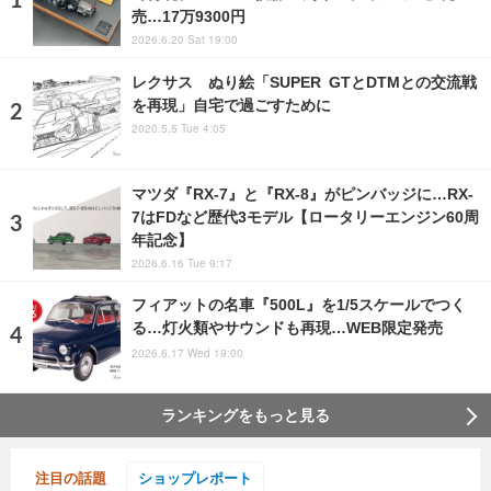
売…17万9300円
2026.6.20 Sat 19:00
レクサス ぬり絵「SUPER GTとDTMとの交流戦
を再現」自宅で過ごすために
2020.5.5 Tue 4:05
マツダ『RX-7』と『RX-8』がピンバッジに…RX-
7はFDなど歴代3モデル【ロータリーエンジン60周
年記念】
2026.6.16 Tue 9:17
フィアットの名車『500L』を1/5スケールでつく
る…灯火類やサウンドも再現…WEB限定発売
2026.6.17 Wed 19:00
ランキングをもっと見る
注目の話題
ショップレポート