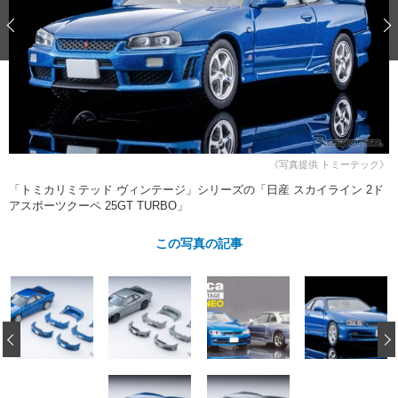
ショップレポート
愛車 File
ディテイリング
自動車豆知識
ストップ！不具合修理＆粗悪修理
ディテイリング
洗車
鈑金・塗装
鈑金・塗装
ヘッドライト磨き
コーティング
小キズ直し
防錆
特集記事
フィルム・ラッピング
ストップ 不具合修理＆粗悪修理
カーメーカー「旧車」関連プロジェ
ショップ紹介
クト
ショップレポート
プロショップ検索
レストア
《写真提供 トミーテック》
コラム
「トミカリミテッド ヴィンテージ」シリーズの「日産 スカイライン 2ド
カーメーカー「旧車」関連プロジ
コラム
イベント
アスポーツクーペ 25GT TURBO」
ェクト
インタビュー
イベント告知
イベントレポート
この写真の記事
‹