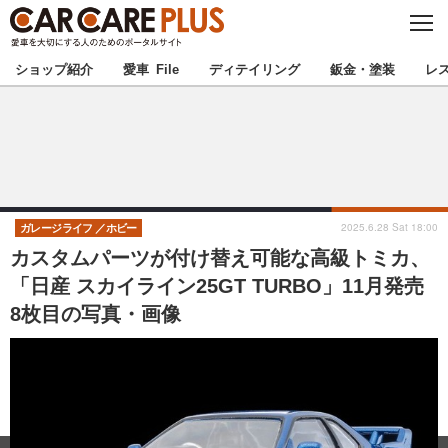
C
L
O
★カーケアプラス認定★
厳選プロショップを地域から探す
S
ショップ紹介
愛車 File
ディテイリング
鈑金・塗装
レ
E
北海道
東北
北関東
南関東
甲信越
北陸
2025.6.28 Sat 18:00
ガレージライフ
ホビー
カスタムパーツが付け替え可能な高級トミカ、
東海
関西
「日産 スカイライン25GT TURBO」11月発売
8枚目の写真・画像
中国
四国
九州
沖縄
注目の記事