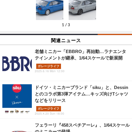
1
/
3
関連ニュース
老舗ミニカー「EBBRO」再始動…ラナエンタ
テインメントが継承、1/64スケールで新展開
ガレージライフ
2025.6.16 Mon 12:00
ドイツ・ミニカーブランド「siku」と、Dessin
とのコラボ第3弾アイテム…キッズ向けTシャツ
などをリリース
ガレージライフ
2025.4.20 Sun 18:00
フェラーリ『458スペチアーレ』、1/64スケール
のミニカーで登場