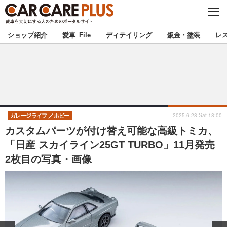
C
L
O
★カーケアプラス認定★
厳選プロショップを地域から探す
S
ショップ紹介
愛車 File
ディテイリング
鈑金・塗装
レ
E
北海道
東北
北関東
南関東
甲信越
北陸
2025.6.28 Sat 18:00
ガレージライフ
ホビー
カスタムパーツが付け替え可能な高級トミカ、
東海
関西
「日産 スカイライン25GT TURBO」11月発売
2枚目の写真・画像
中国
四国
九州
沖縄
注目の記事