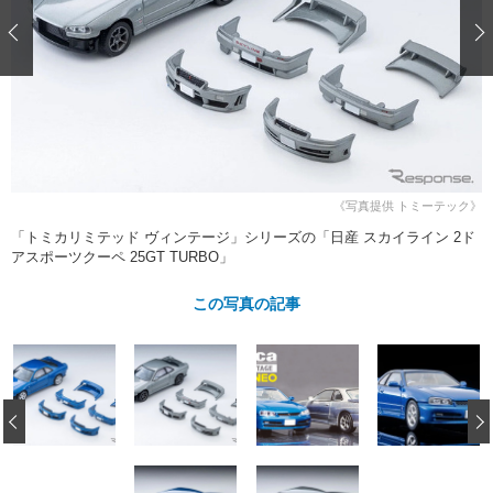
ショップレポート
愛車 File
ディテイリング
自動車豆知識
ストップ！不具合修理＆粗悪修理
ディテイリング
洗車
鈑金・塗装
鈑金・塗装
ヘッドライト磨き
コーティング
小キズ直し
防錆
特集記事
フィルム・ラッピング
ストップ 不具合修理＆粗悪修理
カーメーカー「旧車」関連プロジェ
ショップ紹介
クト
ショップレポート
プロショップ検索
レストア
《写真提供 トミーテック》
コラム
「トミカリミテッド ヴィンテージ」シリーズの「日産 スカイライン 2ド
カーメーカー「旧車」関連プロジ
コラム
イベント
アスポーツクーペ 25GT TURBO」
ェクト
インタビュー
イベント告知
イベントレポート
この写真の記事
‹