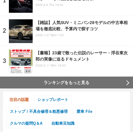
2026.8.6 Thu 19:00
【雑誌】人気SUV・ミニバン28モデルの中古車相
場を徹底比較、予算内で探すコツ
2026.7.27 Mon 7:00
【書籍】23歳で散った伝説のレーサー・浮谷東次
郎の実像に迫るドキュメント
2026.5.11 Mon 18:00
ランキングをもっと見る
注目の話題
ショップレポート
ストップ！不具合修理＆粗悪修理
愛車 File
クルマの疑問Q＆A
自動車豆知識