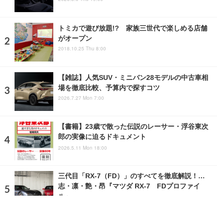
トミカで遊び放題!? 家族三世代で楽しめる店舗
がオープン
2018.10.25 Thu 8:00
【雑誌】人気SUV・ミニバン28モデルの中古車相
場を徹底比較、予算内で探すコツ
2026.7.27 Mon 7:00
【書籍】23歳で散った伝説のレーサー・浮谷東次
郎の実像に迫るドキュメント
2026.5.11 Mon 18:00
三代目「RX-7（FD）」のすべてを徹底解説！…
志・凛・艶・昂『マツダ RX-7 FDプロファイ
ル』
2021.6.6 Sun 10:11