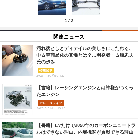
1
/
2
関連ニュース
汚れ落としとディテイルの美しさにこだわる、
中古車商品化の真髄とは？…開発者・古館忠夫
氏の歩み
特集記事
2025.4.30 Wed 12:11
【書籍】レーシングエンジンとは神様がつくっ
たエンジン
ガレージライフ
2025.5.5 Mon 13:00
【書籍】EVだけで2050年のカーボンニュートラ
ルはできない理由、内燃機関が貢献できる理由