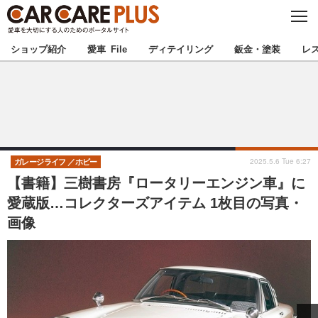
C
L
O
★カーケアプラス認定★
厳選プロショップを地域から探す
S
ショップ紹介
愛車 File
ディテイリング
鈑金・塗装
レ
E
北海道
東北
北関東
南関東
甲信越
北陸
2025.5.6 Tue 6:27
ガレージライフ
ホビー
【書籍】三樹書房『ロータリーエンジン車』に
東海
関西
愛蔵版…コレクターズアイテム 1枚目の写真・
画像
中国
四国
九州
沖縄
注目の記事