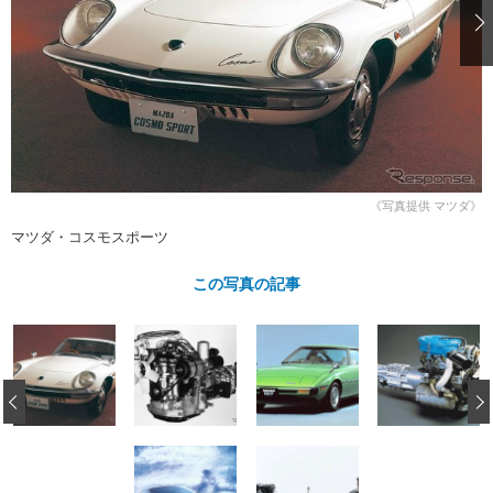
ショップレポート
愛車 File
ディテイリング
自動車豆知識
ストップ！不具合修理＆粗悪修理
ディテイリング
洗車
鈑金・塗装
鈑金・塗装
ヘッドライト磨き
コーティング
小キズ直し
防錆
特集記事
フィルム・ラッピング
ストップ 不具合修理＆粗悪修理
カーメーカー「旧車」関連プロジェ
ショップ紹介
クト
ショップレポート
プロショップ検索
レストア
《写真提供 マツダ》
コラム
マツダ・コスモスポーツ
カーメーカー「旧車」関連プロジ
コラム
イベント
ェクト
インタビュー
この写真の記事
イベント告知
イベントレポート
‹