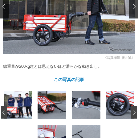
ショップレポート
愛車 File
ディテイリング
自動車豆知識
ストップ！不具合修理＆粗悪修理
ディテイリング
洗車
鈑金・塗装
鈑金・塗装
ヘッドライト磨き
コーティング
小キズ直し
防錆
特集記事
フィルム・ラッピング
ストップ 不具合修理＆粗悪修理
カーメーカー「旧車」関連プロジェ
ショップ紹介
クト
ショップレポート
プロショップ検索
レストア
《写真撮影 廣井誠》
コラム
総重量が200kg超とは思えないほど滑らかな動き出し。
カーメーカー「旧車」関連プロジ
コラム
イベント
ェクト
インタビュー
この写真の記事
イベント告知
イベントレポート
‹