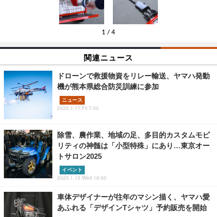
1
/
4
関連ニュース
ドローンで救援物資をリレー輸送、ヤマハ発動
機が熊本県総合防災訓練に参加
ニュース
2025.1.17 Fri 7:00
除雪、農作業、地域の足、多目的カスタムモビ
リティの神髄は「小型特殊」にあり…東京オー
トサロン2025
イベント
2025.1.15 Wed 16:00
車体デザイナーが往年のマシン描く、ヤマハ愛
あふれる「デザインTシャツ」予約販売を開始