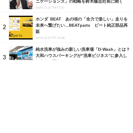
ニケーションズ」の戦略を鈴木隆志社長に聞く
2024.12.27 Fri 17:31
ホンダ BEAT あの頃の「全力で楽しい」走りを
未来へ繋げたい…BEATparts ビート純正部品再
販
2019.12.27 Fri 15:38
純水洗車が強みの新しい洗車場「D-Wash」とは？
大和ハウスパーキングが“洗車ビジネス”に参入し
た真意を聞く
2025.2.25 Tue 16:32
ランキングをもっと見る
注目の話題
ショップレポート
ストップ！不具合修理＆粗悪修理
愛車 File
クルマの疑問Q＆A
自動車豆知識