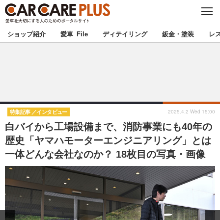
C
L
O
★カーケアプラス認定★
厳選プロショップを地域から探す
S
ショップ紹介
愛車 File
ディテイリング
鈑金・塗装
レ
E
北海道
東北
北関東
南関東
甲信越
北陸
2025.4.2 Wed 15:00
特集記事
インタビュー
白バイから工場設備まで、消防事業にも40年の
東海
関西
歴史「ヤマハモーターエンジニアリング」とは
一体どんな会社なのか？ 18枚目の写真・画像
中国
四国
九州
沖縄
注目の記事