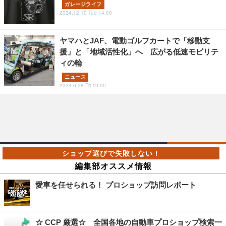
ガレージライフ
2024.12.10 Tue 14:00
ヤマハとJAF、電動ゴルフカートで「移動支
援」と「地域活性化」へ 広がる低速モビリテ
ィの輪
ニュース
2024.6.28 Fri 10:00
編集部オススメ情報
愛車を任せられる！ プロショップ訪問レポート
☆ CCP 厳選☆ 全国各地の自動車プロショップ検索一