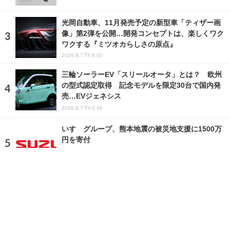
光岡自動車、11月発売予定の新型車「ティザー画
像」第2弾を公開…開発コンセプトは、楽しくワク
ワクする『ミツオカらしさの原点』
2026.8.7 Fri 6:00
三輪ソーラーEV「スリールオータ」とは？ 欧州
の型式認定取得 記念モデルを限定30台で国内発
売…EVジェネシス
2026.8.7 Fri 5:56
いすゞグループ、熊本地震の被災地支援に1500万
円を寄付
2026.8.7 Fri 5:50
ランキングをもっと見る
注目の話題
ショップレポート