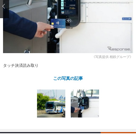
ショップレポート
愛車 File
ディテイリング
自動車豆知識
ストップ！不具合修理＆粗悪修理
ディテイリング
洗車
鈑金・塗装
鈑金・塗装
ヘッドライト磨き
コーティング
小キズ直し
防錆
特集記事
フィルム・ラッピング
ストップ 不具合修理＆粗悪修理
カーメーカー「旧車」関連プロジェ
ショップ紹介
クト
ショップレポート
プロショップ検索
レストア
《写真提供 相鉄グループ》
コラム
タッチ決済読み取り
カーメーカー「旧車」関連プロジ
コラム
イベント
ェクト
インタビュー
この写真の記事
イベント告知
イベントレポート