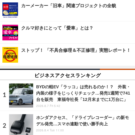
カーメーカー「旧車」関連プロジェクトの全貌
クルマ好きにとって「愛車」とは？
ストップ！ 「不具合修理＆不正修理」実態レポート！
ビジネスアクセスランキング
BYDの軽EV「ラッコ」は売れるのか！？ 外装・
内装の様子をじっくりチェック…発売1週間で741
台を販売 東福寺社長「12月末までに1万台に」
2026.8.7 Fri 5:42
ホンダアクセス、「ドライブレコーダー」の新モ
デル発売…スマホ連動で使い勝手向上
2026.8.4 Tue 11:00