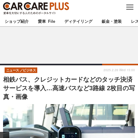
C
L
O
★カーケアプラス認定★
厳選プロショップを地域から探す
S
ショップ紹介
愛車 File
ディテイリング
鈑金・塗装
レ
E
北海道
東北
北関東
南関東
甲信越
北陸
2025.2.26 Wed 15:00
ニュース
ビジネス
相鉄バス、クレジットカードなどのタッチ決済
東海
関西
サービスを導入…高速バスなど3路線 2枚目の写
真・画像
中国
四国
九州
沖縄
注目の記事