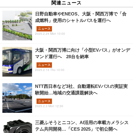
関連ニュース
日野自動車やENEOS、大阪・関西万博で「合
成燃料」使用のシャトルバスを運行へ
ニュース
2025.2.24 Mon 10:00
大阪・関西万博に向け「小型EVバス」がオンデ
マンド運行へ 28台を納車
ニュース
2025.2.13 Thu 10:00
NTT西日本など3社、自動運転EVバスの実証実
験開始…地域の交通課題解決へ
ニュース
2025.2.3 Mon 12:30
三菱ふそうとニコン、AI活用の車載カメラシス
テム共同開発…「CES 2025」で初公開へ