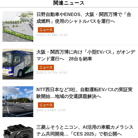
関連ニュース
日野自動車やENEOS、大阪・関西万博で「合
成燃料」使用のシャトルバスを運行へ
ニュース
2025.2.24 Mon 10:00
大阪・関西万博に向け「小型EVバス」がオンデ
マンド運行へ 28台を納車
ニュース
2025.2.13 Thu 10:00
NTT西日本など3社、自動運転EVバスの実証実
験開始…地域の交通課題解決へ
ニュース
2025.2.3 Mon 12:30
三菱ふそうとニコン、AI活用の車載カメラシス
テム共同開発…「CES 2025」で初公開へ