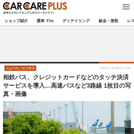
C
L
O
★カーケアプラス認定★
厳選プロショップを地域から探す
S
ショップ紹介
愛車 File
ディテイリング
鈑金・塗装
レ
E
北海道
東北
北関東
南関東
甲信越
北陸
2025.2.26 Wed 15:00
ニュース
ビジネス
相鉄バス、クレジットカードなどのタッチ決済
東海
関西
サービスを導入…高速バスなど3路線 1枚目の写
真・画像
中国
四国
九州
沖縄
注目の記事