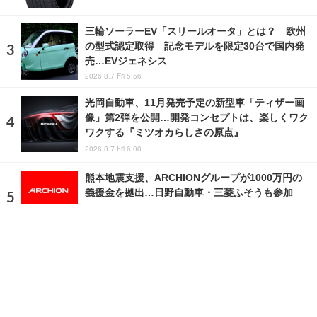
三輪ソーラーEV「スリールオータ」とは？ 欧州
の型式認定取得 記念モデルを限定30台で国内発
売…EVジェネシス
2026.8.7 Fri 5:56
光岡自動車、11月発売予定の新型車「ティザー画
像」第2弾を公開…開発コンセプトは、楽しくワク
ワクする『ミツオカらしさの原点』
2026.8.7 Fri 6:00
熊本地震支援、ARCHIONグループが1000万円の
義援金を拠出…日野自動車・三菱ふそうも参加
2026.8.8 Sat 10:00
ランキングをもっと見る
注目の話題
ショップレポート