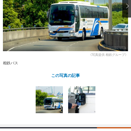
ショップレポート
愛車 File
ディテイリング
自動車豆知識
ストップ！不具合修理＆粗悪修理
ディテイリング
洗車
鈑金・塗装
鈑金・塗装
ヘッドライト磨き
コーティング
小キズ直し
防錆
特集記事
フィルム・ラッピング
ストップ 不具合修理＆粗悪修理
カーメーカー「旧車」関連プロジェ
ショップ紹介
クト
ショップレポート
プロショップ検索
レストア
《写真提供 相鉄グループ》
コラム
相鉄バス
カーメーカー「旧車」関連プロジ
コラム
イベント
ェクト
インタビュー
この写真の記事
イベント告知
イベントレポート