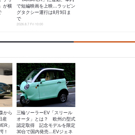
o』が横
で短編映画を上映…ラッピン
で
グタクシー運行は8月9日ま
で
2026.8.7 Fri 10:00
森から
三輪ソーラーEV「スリール
日産
オータ」とは？ 欧州の型式
WER」
認定取得 記念モデルを限定
愕！
30台で国内発売…EVジェネ