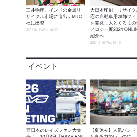
三井物産、インドの金属リ
大日本印刷、リサイク
サイクル市場に進出…MTC
応の自動車用加飾フィ
社に出資
を開発…人とくるまの
ノロジー展2024 ONLI
2024.6.19 Wed 18:00
紹介へ
2024.5.16 Thu 10:10
イベント
西日本のレイズファン大集
【夏休み】人気バンド
合！ 10月3日「RAYS FAN
と真夜中でいいのに。