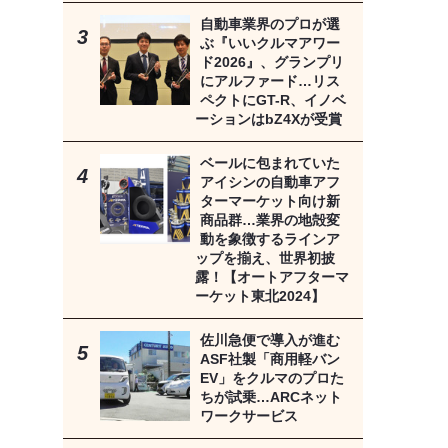
自動車業界のプロが選
ぶ『いいクルマアワー
ド2026』、グランプリ
にアルファード…リス
ペクトにGT-R、イノベ
ーションはbZ4Xが受賞
ベールに包まれていた
アイシンの自動車アフ
ターマーケット向け新
商品群…業界の地殻変
動を象徴するラインア
ップを揃え、世界初披
露！【オートアフターマ
ーケット東北2024】
佐川急便で導入が進む
ASF社製「商用軽バン
EV」をクルマのプロた
ちが試乗…ARCネット
ワークサービス