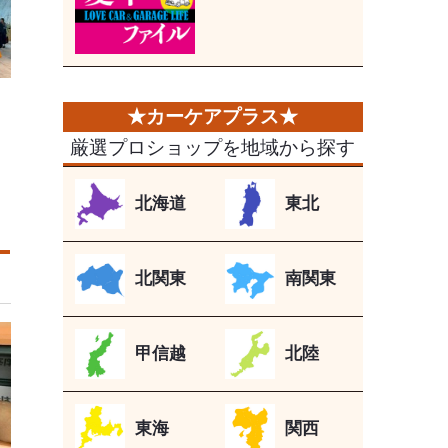
厳選プロショップを地域から探す
北海道
東北
北関東
南関東
甲信越
北陸
東海
関西