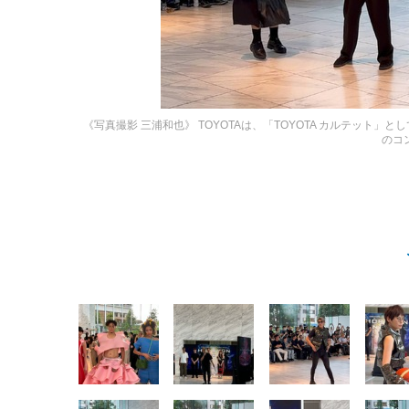
《写真撮影 三浦和也》
TOYOTAは、「TOYOTA カルテッ
のコ