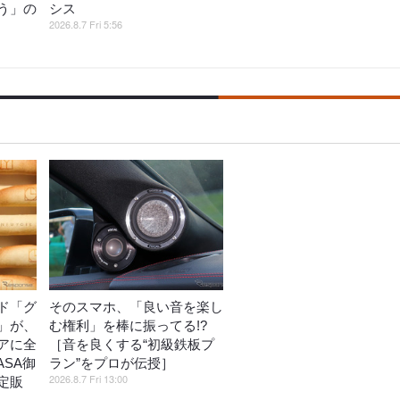
う」の
シス
2026.8.7 Fri 5:56
ド「グ
そのスマホ、「良い音を楽し
」が、
む権利」を棒に振ってる!?
アに全
［音を良くする“初級鉄板プ
ASA御
ラン”をプロが伝授］
2026.8.7 Fri 13:00
定販