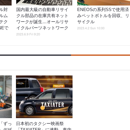
ル対
国内最大級の自動車リサイ
ENEOSの系列SSで使用済
ルム
クル部品の在庫共有ネット
みペットボトルを回収、リ
テク
ワークが誕生…オールリサ
サイクル
NEで
イクルパーツネットワーク
2023.4.2 Sun 10:00
2023.6.9 Fri 9:20
「ずっ
日本初のタクシー映画祭
」デザ
「TAXIATER」に連動、車内