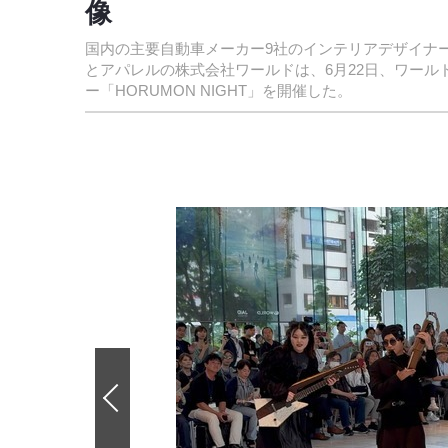
像
国内の主要自動車メーカー9社のインテリアデザイナーが集結した団体で
とアパレルの株式会社ワールドは、6月22日、ワー
ー「HORUMON NIGHT」を開催した。
前
の
画
像