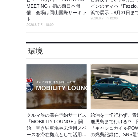
MEETING」初の西日本開
インのヤマハ『Fazzi
催 会場は岡山国際サーキッ
浜で展示…8月31日ま
2026.8.7 Fri 12:00
ト
2026.8.7 Fri 18:00
環境
クルマ旅の滞在予約サービス
給油を一切行わず、青
「MOBILITY LOUNGE」開
鹿児島まで行ける!? 
始、空き駐車場や未活用スペ
「キャシュカイ e-PO
ースを滞在拠点として活用…
の燃費記録に、SNS驚