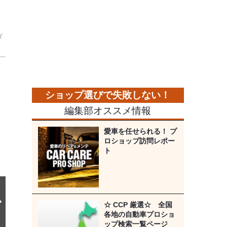
）
ィ
次
の
画
像
編集部オススメ情報
愛車を任せられる！ プ
ロショップ訪問レポー
ト
☆ CCP 厳選☆ 全国
各地の自動車プロショ
ップ検索一覧ページ