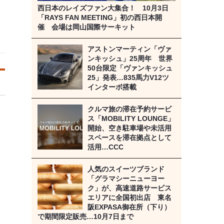
西日本のレイズファン大集合！ 10月3日
「RAYS FAN MEETING」初の西日本開
催 会場は岡山国際サーキット
アストンマーティン「ヴァ
ンキッシュ」25周年 世界
50台限定「ヴァンキッシュ
25」発表…835馬力V12ツ
インターボ搭載
クルマ旅の滞在予約サービ
ス「MOBILITY LOUNGE」
開始、空き駐車場や未活用
スペースを滞在拠点として
活用…CCC
人気のスイーツブランド
「グラマシーニューヨー
ク」が、高速道路サービス
エリアに全国初出店 東名
阪EXPASA御在所（下り）
で期間限定販売…10月7日まで