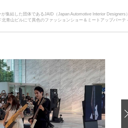
あるJAID（Japan Automotive Interior Designers
ルド北青山ビルにて異色のファッションショー＆ミートアップパーテ