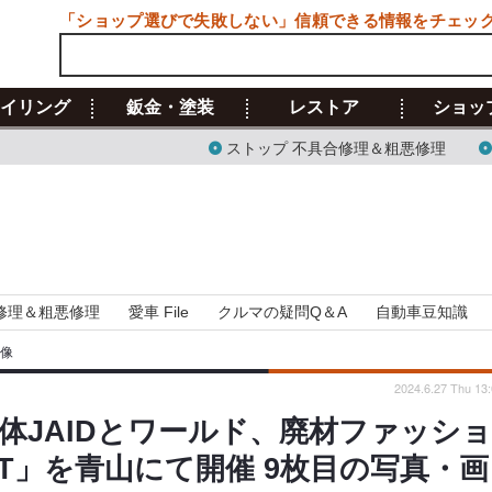
「ショップ選びで失敗しない」信頼できる情報をチェッ
イリング
鈑金・塗装
レストア
ショッ
ストップ 不具合修理＆粗悪修理
修理＆粗悪修理
愛車 File
クルマの疑問Q＆A
自動車豆知識
画像
2024.6.27 Thu 13
体JAIDとワールド、廃材ファッシ
GHT」を青山にて開催 9枚目の写真・画