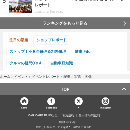
レポート
2026.2.12 Thu 19:57
ランキングをもっと見る
注目の話題
ショップレポート
ストップ！不具合修理＆粗悪修理
愛車 File
クルマの疑問Q＆A
自動車豆知識
ホーム
›
イベント
›
イベントレポート
›
記事
›
写真・画像
TOP
X
home
Facebook
Instagram
CAR CARE PLUSとは
利用規約
個人情報保護方針
お問い合わせ
紹介した商品/サービスを購入、契約した場合に、