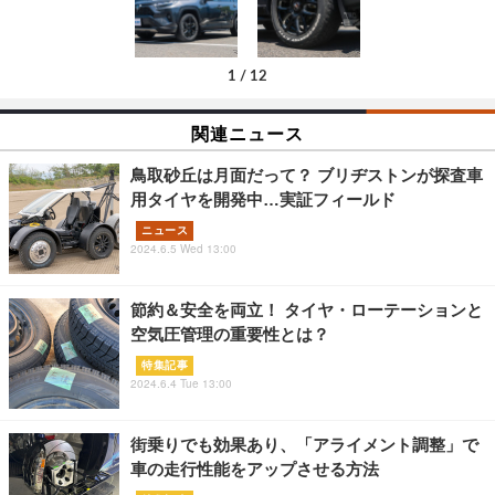
1
/
12
関連ニュース
鳥取砂丘は月面だって？ ブリヂストンが探査車
用タイヤを開発中…実証フィールド
ニュース
2024.6.5 Wed 13:00
節約＆安全を両立！ タイヤ・ローテーションと
空気圧管理の重要性とは？
特集記事
2024.6.4 Tue 13:00
街乗りでも効果あり、「アライメント調整」で
車の走行性能をアップさせる方法