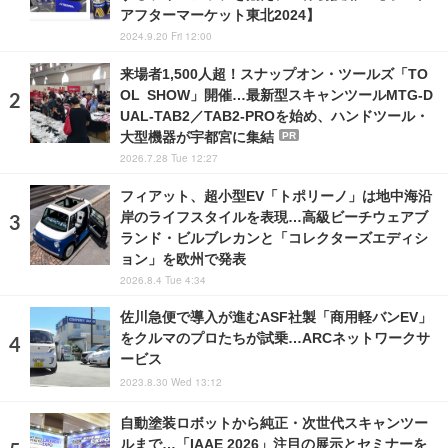
アフターマーケット東北2024】
2024.9.20 Fri 12:00
来場者1,500人超！スナップオン・ツールズ「TO
OL SHOW」開催…最新型スキャンツールMTG-D
UAL-TAB2／TAB2-PROを始め、ハンドツール・
大型機器が宇都宮に集結
PR
2026.7.28 Tue 12:27
フィアット、超小型EV「トポリーノ」は地中海沿
岸のライフスタイルを表現…高級ビーチウェアブ
ランド・ビルブレカンと「コレクターズエディシ
ョン」を欧州で発表
2026.8.4 Tue 4:34
佐川急便で導入が進むASF社製「商用軽バンEV」
をクルマのプロたちが試乗…ARCネットワークサ
ービス
2023.8.30 Wed 13:12
自動塗装ロボットから純正・次世代スキャンツー
ルまで…「IAAE 2026」注目の展示とセミナーを