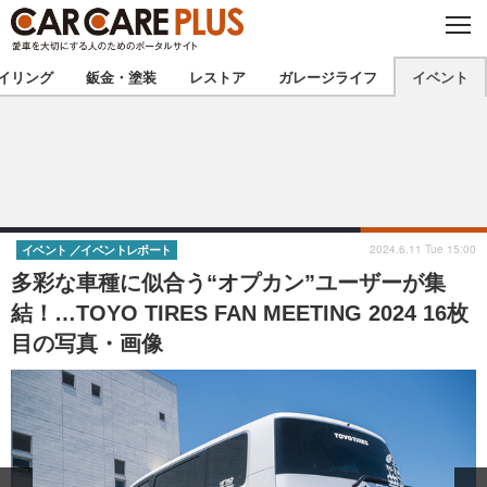
C
L
O
★カーケアプラス認定★
厳選プロショップを地域から探す
S
イリング
鈑金・塗装
レストア
ガレージライフ
イベント
E
北海道
東北
北関東
南関東
甲信越
北陸
2024.6.11 Tue 15:00
イベント
イベントレポート
多彩な車種に似合う“オプカン”ユーザーが集
東海
関西
結！…TOYO TIRES FAN MEETING 2024 16枚
目の写真・画像
中国
四国
九州
沖縄
注目の記事