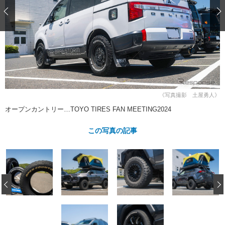
ショップレポート
愛車 File
ディテイリング
自動車豆知識
ストップ！不具合修理＆粗悪修理
ディテイリング
洗車
鈑金・塗装
鈑金・塗装
ヘッドライト磨き
コーティング
小キズ直し
防錆
特集記事
フィルム・ラッピング
ストップ 不具合修理＆粗悪修理
カーメーカー「旧車」関連プロジェ
ショップ紹介
クト
ショップレポート
プロショップ検索
レストア
《写真撮影 土屋勇人》
コラム
カーメーカー「旧車」関連プロジ
コラム
オープンカントリー…TOYO TIRES FAN MEETING2024
イベント
ェクト
インタビュー
イベント告知
イベントレポート
この写真の記事
‹