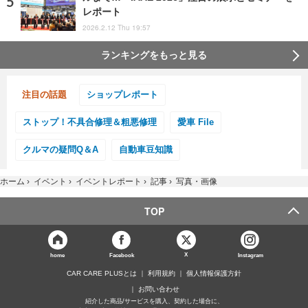
レポート
2026.2.12 Thu 19:57
ランキングをもっと見る
注目の話題
ショップレポート
ストップ！不具合修理＆粗悪修理
愛車 File
クルマの疑問Q＆A
自動車豆知識
ホーム
›
イベント
›
イベントレポート
›
記事
›
写真・画像
TOP
X
home
Facebook
Instagram
CAR CARE PLUSとは
利用規約
個人情報保護方針
お問い合わせ
紹介した商品/サービスを購入、契約した場合に、