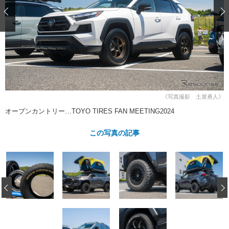
ショップレポート
愛車 File
ディテイリング
自動車豆知識
ストップ！不具合修理＆粗悪修理
ディテイリング
洗車
鈑金・塗装
鈑金・塗装
ヘッドライト磨き
コーティング
小キズ直し
防錆
特集記事
フィルム・ラッピング
ストップ 不具合修理＆粗悪修理
カーメーカー「旧車」関連プロジェ
ショップ紹介
クト
ショップレポート
プロショップ検索
レストア
《写真撮影 土屋勇人》
コラム
カーメーカー「旧車」関連プロジ
コラム
オープンカントリー…TOYO TIRES FAN MEETING2024
イベント
ェクト
インタビュー
イベント告知
イベントレポート
この写真の記事
‹