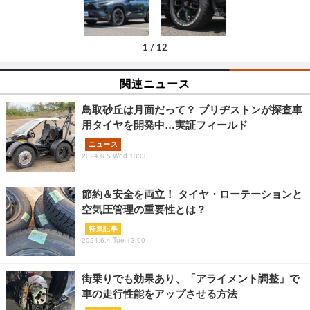
1
/
12
関連ニュース
鳥取砂丘は月面だって？ ブリヂストンが探査車
用タイヤを開発中…実証フィールド
ニュース
2024.6.5 Wed 13:00
節約＆安全を両立！ タイヤ・ローテーションと
空気圧管理の重要性とは？
特集記事
2024.6.4 Tue 13:00
街乗りでも効果あり、「アライメント調整」で
車の走行性能をアップさせる方法