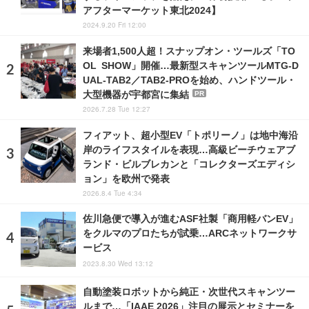
アフターマーケット東北2024】
2024.9.20 Fri 12:00
来場者1,500人超！スナップオン・ツールズ「TO
OL SHOW」開催…最新型スキャンツールMTG-D
UAL-TAB2／TAB2-PROを始め、ハンドツール・
大型機器が宇都宮に集結
PR
2026.7.28 Tue 12:27
フィアット、超小型EV「トポリーノ」は地中海沿
岸のライフスタイルを表現…高級ビーチウェアブ
ランド・ビルブレカンと「コレクターズエディシ
ョン」を欧州で発表
2026.8.4 Tue 4:34
佐川急便で導入が進むASF社製「商用軽バンEV」
をクルマのプロたちが試乗…ARCネットワークサ
ービス
2023.8.30 Wed 13:12
自動塗装ロボットから純正・次世代スキャンツー
ルまで…「IAAE 2026」注目の展示とセミナーを