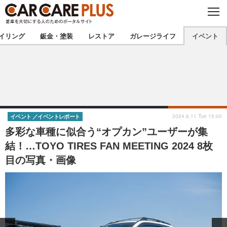
C
L
O
★カーケアプラス認定★
厳選プロショップを地域から探す
S
イリング
鈑金・塗装
レストア
ガレージライフ
イベント
E
北海道
東北
北関東
南関東
甲信越
北陸
2024.6.11 Tue 15:00
イベント
イベントレポート
多彩な車種に似合う“オプカン”ユーザーが集
東海
関西
結！…TOYO TIRES FAN MEETING 2024 8枚
目の写真・画像
中国
四国
九州
沖縄
注目の記事