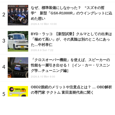
なぜ、標準装備にしなかった？ “スズキの哲
学” 新型「GSX-R1000R」のウイングレットに込
めた想い
2026.8.10 Mon 10:00
BYD・ラッコ 【新型試乗】クルマとしての出来は
「極めて高い」が、その真髄は別のところにあっ
た…中村孝仁
2026.8.9 Sun 7:22
「クロスオーバー機能」を使えば、スピーカーの
性能を一層引き出せる！［イン・カー・リスニン
グ学…チューニング編］
2026.8.10 Mon 9:00
OBD2接続のメリットや注意点とは？ … OBD解析
の専門家 テクトム 富田直樹代表に聞く
2020.3.27 Fri 17:39
ランキングをもっと見る