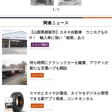
1
/
5
関連ニュース
【山梨県都留市】カネキ自動車 ウニモグもO
K！ 輸入車に強い「秘策」あり
ショップ紹介
2017.10.7 Sat 8:00
待ち時間にクラシックカーを鑑賞、アウディが
新たな充電ハブを開設
ニュース
2024.3.7 Thu 19:00
スマホとタイヤが通信、タイヤをデジタル管理
できる新アプリ発表…コンチネンタル
ニュース
2024.3.3 Sun 17:00