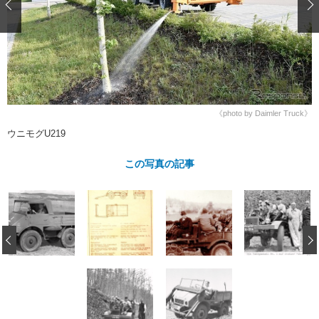
ショップレポート
愛車 File
ディテイリング
自動車豆知識
ストップ！不具合修理＆粗悪修理
ディテイリング
洗車
鈑金・塗装
鈑金・塗装
ヘッドライト磨き
コーティング
小キズ直し
防錆
特集記事
フィルム・ラッピング
ストップ 不具合修理＆粗悪修理
カーメーカー「旧車」関連プロジェ
ショップ紹介
クト
《photo by Daimler Truck》
ショップレポート
プロショップ検索
レストア
ウニモグU219
コラム
カーメーカー「旧車」関連プロジ
コラム
イベント
この写真の記事
ェクト
インタビュー
イベント告知
イベントレポート
‹