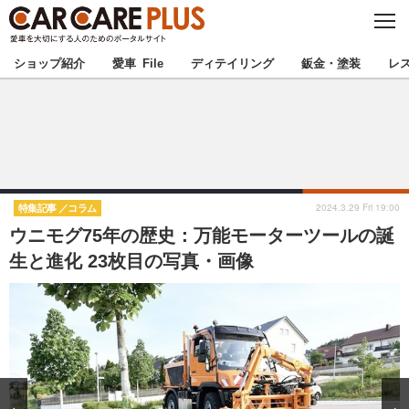
C
L
O
★カーケアプラス認定★
厳選プロショップを地域から探す
S
ショップ紹介
愛車 File
ディテイリング
鈑金・塗装
レ
E
北海道
東北
北関東
南関東
甲信越
北陸
2024.3.29 Fri 19:00
特集記事
コラム
ウニモグ75年の歴史：万能モーターツールの誕
東海
関西
生と進化 23枚目の写真・画像
中国
四国
九州
沖縄
注目の記事