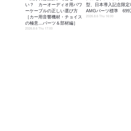
い？ カーオーディオ用パワ
型、日本導入記念限定
ーケーブルの正しい選び方
AMGパーツ標準 699
2026.8.6 Thu 16:00
［カー用音響機材・チョイス
の極意…パーツ＆部材編］
2026.8.6 Thu 17:00