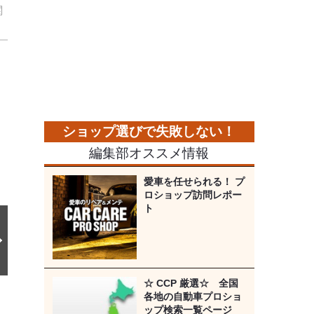
関
次
の
画
像
編集部オススメ情報
愛車を任せられる！ プ
ロショップ訪問レポー
ト
☆ CCP 厳選☆ 全国
各地の自動車プロショ
ップ検索一覧ページ