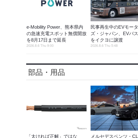
e-Mobility Power、熊本県内
民事再生中のEVモー
の急速充電スポット無償開放
ズ・ジャパン、EVバ
を8月17日まで延長
をイクヨに譲渡
2026.8.6 Thu 9:00
2026.8.6 Thu 5:48
部品・用品
「太ければ正解」ではな
メルセデスベンツ・CL