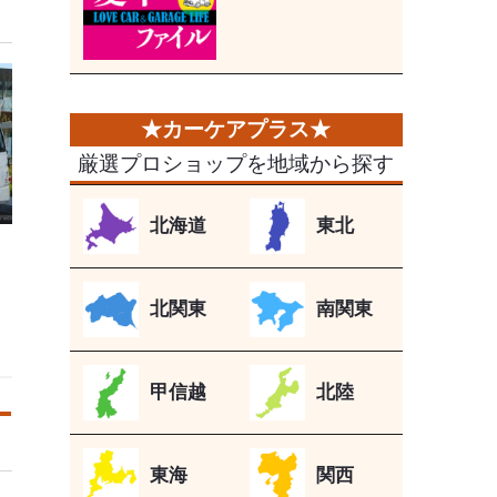
厳選プロショップを地域から探す
北海道
東北
北関東
南関東
甲信越
北陸
東海
関西