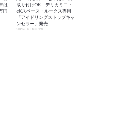
車は
取り付けOK…デリカミニ・
万円
eKスペース・ルークス専用
「アイドリングストップキャ
ンセラー」発売
2026.8.6 Thu 6:28