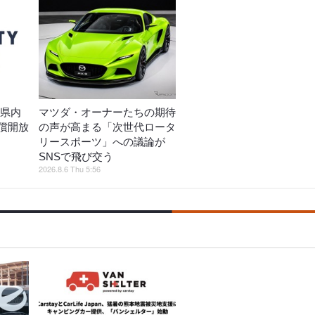
熊本県内
マツダ・オーナーたちの期待
償開放
の声が高まる「次世代ロータ
リースポーツ」への議論が
SNSで飛び交う
2026.8.6 Thu 5:56