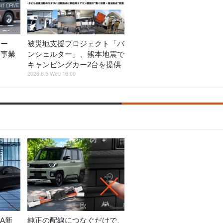
ター
被災地支援プロジェクト「バ
ス事業
ンシェルター」、熊本地震で
キャンピングカー2台を提供
2026.8.5 Wed 16:00
A新
純正の配線につなぐだけで、