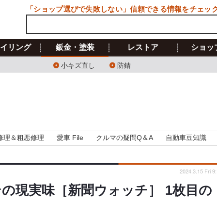
「ショップ選びで失敗しない」信頼できる情報をチェッ
イリング
鈑金・塗装
レストア
ショッ
小キズ直し
防錆
修理＆粗悪修理
愛車 File
クルマの疑問Q＆A
自動車豆知識
2024.3.15 Fri 9
の現実味［新聞ウォッチ］ 1枚目の