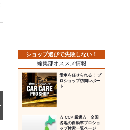
社
手
次
の
画
像
編集部オススメ情報
愛車を任せられる！ プ
ロショップ訪問レポー
ト
☆ CCP 厳選☆ 全国
各地の自動車プロショ
ップ検索一覧ページ