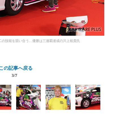
工の技能を競い合う…優勝は三連覇達成の川上裕貴氏
この記事へ戻る
3/7