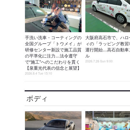
手洗い洗車・コーティングの
大阪府高石市で、ハロ
全国グループ「トウメイ」が
ィの「ラッピング教習
研修センター新設で施工品質
運行開始…高石自動車
の平準化に注力…法令遵守
ル
2026.7.26 Sun 9:00
で“施工”へのこだわりを貫く
【泉重光代表の信念と展望】
2026.8.4 Tue 15:10
ボディ