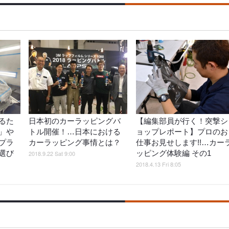
るた
日本初のカーラッピングバ
【編集部員が行く！突撃シ
」や
トル開催！…日本における
ョップレポート】プロのお
プラ
カーラッピング事情とは？
仕事お見せします!!…カー
選び
ッピング体験編 その1
2018.9.22 Sat 9:00
2018.4.13 Fri 8:05