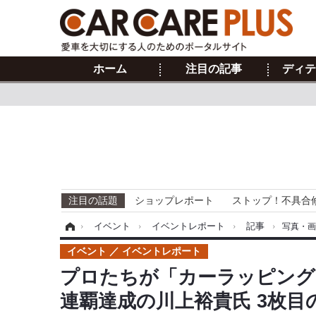
ホーム
注目の記事
ディテ
注目の話題
ショップレポート
ストップ！不具合
ホーム
›
イベント
›
イベントレポート
›
記事
›
写真・
イベント
イベントレポート
プロたちが「カーラッピング
連覇達成の川上裕貴氏 3枚目