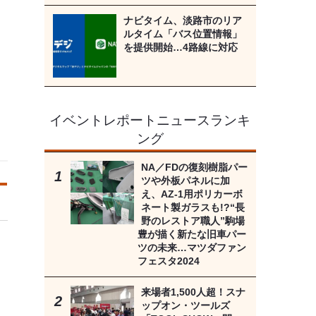
ナビタイム、淡路市のリア
ルタイム「バス位置情報」
を提供開始…4路線に対応
イベントレポートニュースランキ
ング
NA／FDの復刻樹脂パー
ツや外板パネルに加
え、AZ-1用ポリカーボ
ネート製ガラスも!?“長
野のレストア職人”駒場
豊が描く新たな旧車パー
ツの未来…マツダファン
フェスタ2024
来場者1,500人超！スナ
ップオン・ツールズ