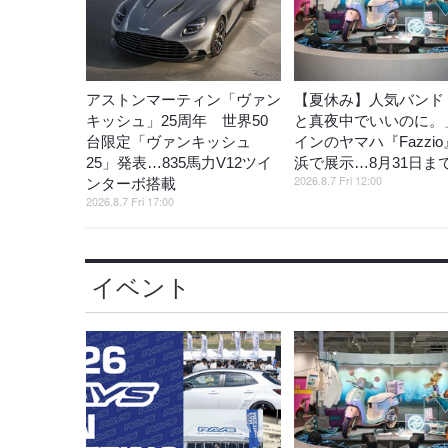
アストンマーティン「ヴァン
【夏休み】人気バンド
キッシュ」25周年 世界50
と真夜中でいいのに。
台限定「ヴァンキッシュ
インのヤマハ『Fazzi
25」発表…835馬力V12ツイ
浜で展示…8月31日ま
2026.8.7 Fri 12:00
ンターボ搭載
2026.8.7 Fri 17:00
イベント