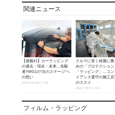
関連ニュース
【連載♯1】カーラッピング
クルマに長く綺麗に乗
の過去・現在・未来…先駆
めの「プロテクション
者YMG1の“次のステージ”へ
「ラッピング」…コン
の想い
イアンス遵守の施工店
のススメ
2023.4.26 Wed 11:00
2022.7.29 Fri 11:24
フィルム・ラッピング