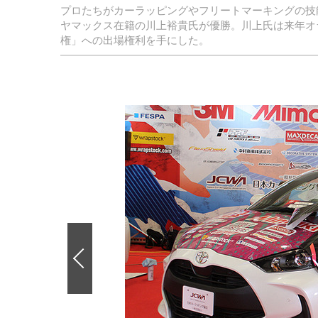
プロたちがカーラッピングやフリートマーキングの技能を競う「W
ヤマックス在籍の川上裕貴氏が優勝。川上氏は来年オランダで行われる
権」への出場権利を手にした。
前
の
画
像