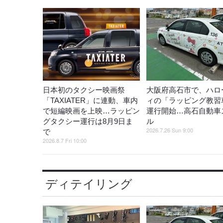
日本初のタクシー映画祭
大阪府高石市で、ハロ
「TAXIATER」に連動、車内
ィの「ラッピング教習
で短編映画を上映…ラッピン
運行開始…高石自動車
グタクシー運行は8月9日ま
ル
2026.7.26 Sun 9:00
で
2026.8.7 Fri 10:00
ディテイリング