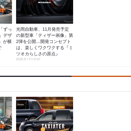
「ずっ
光岡自動車、11月発売予定
」デザ
の新型車「ティザー画像」第
o』が横
2弾を公開…開発コンセプト
で
は、楽しくワクワクする『ミ
ツオカらしさの原点』
2026.8.7 Fri 6:00