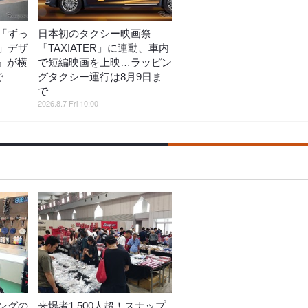
「ずっ
日本初のタクシー映画祭
」デザ
「TAXIATER」に連動、車内
o』が横
で短編映画を上映…ラッピン
で
グタクシー運行は8月9日ま
で
2026.8.7 Fri 10:00
ングの
来場者1,500人超！スナップ