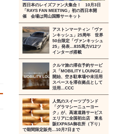
西日本のレイズファン大集合！ 10月3日
「RAYS FAN MEETING」初の西日本開
催 会場は岡山国際サーキット
アストンマーティン「ヴァ
ンキッシュ」25周年 世界
50台限定「ヴァンキッシュ
25」発表…835馬力V12ツ
インターボ搭載
クルマ旅の滞在予約サービ
ス「MOBILITY LOUNGE」
開始、空き駐車場や未活用
スペースを滞在拠点として
活用…CCC
人気のスイーツブランド
「グラマシーニューヨー
ク」が、高速道路サービス
エリアに全国初出店 東名
阪EXPASA御在所（下り）
で期間限定販売…10月7日まで