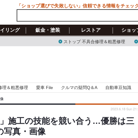
「ショップ選びで失敗しない」信頼できる情報をチェッ
イリング
鈑金・塗装
レストア
ショッ
ストップ 不具合修理＆粗悪修理
修理＆粗悪修理
愛車 File
クルマの疑問Q＆A
自動車豆知識
画像
2023.6.18 Sun 21
」施工の技能を競い合う…優勝は三
の写真・画像