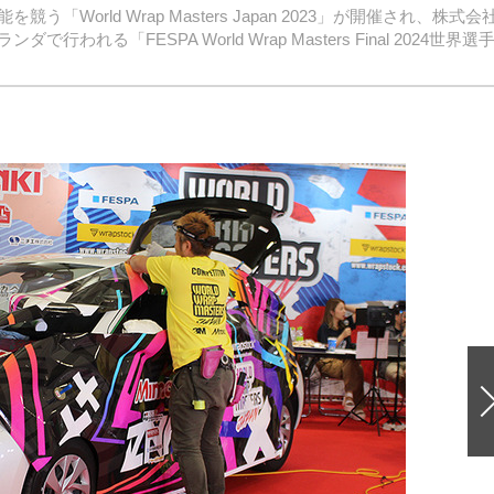
orld Wrap Masters Japan 2023」が開催され、株式会
「FESPA World Wrap Masters Final 2024世界選