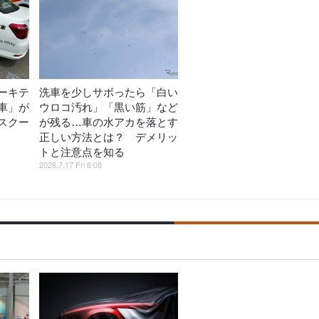
ーキテ
洗車を少しサボったら「白い
車」が
ウロコ汚れ」「黒い筋」など
スクー
が残る…車の水アカを落とす
正しい方法とは？ デメリッ
トと注意点を知る
2026.7.17 Fri 6:08