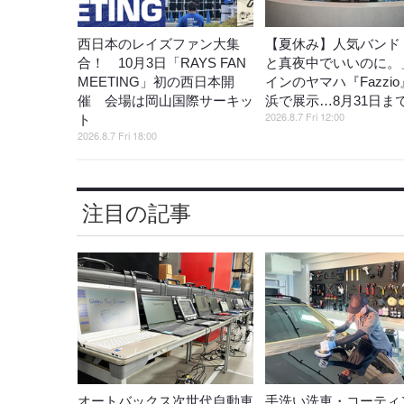
西日本のレイズファン大集
【夏休み】人気バンド
合！ 10月3日「RAYS FAN
と真夜中でいいのに。
MEETING」初の西日本開
インのヤマハ『Fazzi
催 会場は岡山国際サーキッ
浜で展示…8月31日ま
2026.8.7 Fri 12:00
ト
2026.8.7 Fri 18:00
注目の記事
オートバックス次世代自動車
手洗い洗車・コーティ