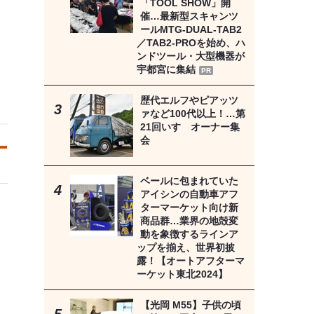
「TOOL SHOW」開
催…最新型スキャンツ
ールMTG-DUAL-TAB2
／TAB2-PROを始め、ハ
ンドツール・大型機器が
宇都宮に集結
PR
歴代エルフやピアッツ
ァなど100代以上！…第
21回いすゞオーナー集
会
ベールに包まれていた
アイシンの自動車アフ
ターマーケット向け新
商品群…業界の地殻変
動を象徴するラインア
ップを揃え、世界初披
露！【オートアフターマ
ーケット東北2024】
【光岡 M55】子供の頃