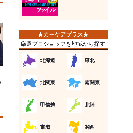
厳選プロショップを地域から探す
北海道
東北
北関東
南関東
ラ
甲信越
北陸
東海
関西