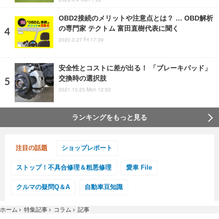
OBD2接続のメリットや注意点とは？ … OBD解析
の専門家 テクトム 富田直樹代表に聞く
2020.3.27 Fri 17:39
安全性とコストに差が出る！ 「ブレーキパッド」
交換時の選択肢
2021.10.25 Mon 12:53
ランキングをもっと見る
注目の話題
ショップレポート
ストップ！不具合修理＆粗悪修理
愛車 File
クルマの疑問Q＆A
自動車豆知識
ホーム
›
特集記事
›
コラム
›
記事