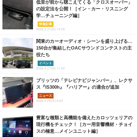
低音が前から聴こえてくる「クロスオーバー」
の設定法を公開！［イン・カー・リスニング
学…チューニング編］
特集記事
2026.5.31(日) 14:00
関東のカーオーディオ・シーンを盛り上げる…
150台が集結したOACサウンドコンテストの主
役たち
イベント
2026.5.27(水) 11:00
ブリッツの「テレビナビジャンパー」、レクサ
ス『IS300h』『ハリアー』の適合が追加
ニュース
2026.5.25(月) 9:00
豊富な種類と高機能を備えたカロッツェリアの
現行機をチェック！［カー用音響機材・チョイ
スの極意…メインユニット編］