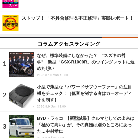
ストップ！ 「不具合修理＆不正修理」実態レポート！
コラムアクセスランキング
なぜ、標準装備にしなかった？ “スズキの哲
学” 新型「GSX-R1000R」のウイングレットに込
めた想い
2026.8.10 Mon 10:00
小型で薄型な「パワードサブウーファー」の注目
機をチェック！［低音を制する者はカーオーディ
オを制す］
2026.8.9 Sun 13:00
BYD・ラッコ 【新型試乗】クルマとしての出来は
「極めて高い」が、その真髄は別のところにあっ
た…中村孝仁
2026.8.9 Sun 7:22