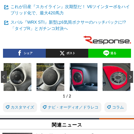
これが日産『スカイライン』次期型だ！ V6ツインターボをハイ
ブリッド化で、最大420馬力
スバル『WRX STI』新型は6気筒ボクサーのハッチバックに!?
「タイプR」とガチンコ対決へ
シェア
ポスト
送る
‹
1
/
2
カスタマイズ
ナビ・オーディオ／ドラレコ
コラム
関連ニュース