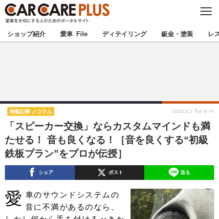
C
L
O
★カーケアプラス認定★
厳選プロショップを地域から探す
S
ショップ紹介
愛車 File
ディテイリング
鈑金・塗装
レ
E
北海道
東北
北関東
南関東
甲信越
北陸
2026.6.2 Tue 8:14
特集記事
コラム
「スピーカー交換」ならカスタムマインドも満
東海
関西
たせる！ 音も良くなる！［音を良くする“初級
鉄板プラン”をプロが伝授］
中国
四国
シェア
ポスト
送る
九州
沖縄
愛
車のサウンドシステムの
注目の記事
音に不満があるのなら、