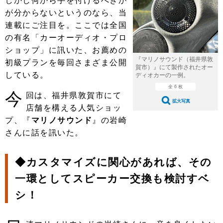
しかし何から手を付けるべきか
ショップレポート
愛車 File
ディテイリング
が分からないというのなら、当
自動車豆知識
ストップ！不具合修理＆粗悪修理
ディテイリング
洗車
連載にご注目を。ここでは全国
鈑金・塗装
の有名「カーオーディオ・プロ
鈑金・塗装
ヘッドライト磨き
コーティング
小キズ直し
防錆
特集記事
ショップ」に訊いた、お薦めの
『マリノサウンド（福井県敦
初級プランを毎回さまざま公開
フィルム・ラッピング
ストップ 不具合修理＆粗悪修理
カーメーカー「旧車」関連プロジェ
ショップ紹介
賀市）』にて製作されたオー
している。
クト
ディオカーの一例。
ショップレポート
プロショップ検索
レストア
全 6 枚
今
回は、福井県敦賀市にて
コラム
拡大写真
カーメーカー「旧車」関連プロジ
店舗を構える人気ショッ
コラム
イベント
ェクト
プ、『
マリノサウンド
』の岩崎
インタビュー
イベント告知
イベントレポート
さんに話を訊いた。
◆カスタマイズに関心があれば、その
一環としてスピーカー交換も検討すベ
シ！