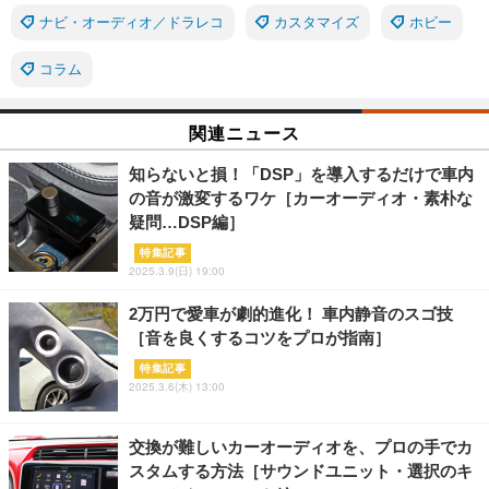
ナビ・オーディオ／ドラレコ
カスタマイズ
ホビー
コラム
関連ニュース
知らないと損！「DSP」を導入するだけで車内
の音が激変するワケ［カーオーディオ・素朴な
疑問…DSP編］
特集記事
2025.3.9(日) 19:00
2万円で愛車が劇的進化！ 車内静音のスゴ技
［音を良くするコツをプロが指南］
特集記事
2025.3.6(木) 13:00
交換が難しいカーオーディオを、プロの手でカ
スタムする方法［サウンドユニット・選択のキ