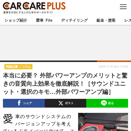
C
L
O
★カーケアプラス認定★
厳選プロショップを地域から探す
S
ショップ紹介
愛車 File
ディテイリング
鈑金・塗装
レ
E
北海道
東北
北関東
南関東
甲信越
北陸
2025.3.16 Sun 13:00
特集記事
コラム
本当に必要？ 外部パワーアンプのメリットと驚
東海
関西
きの音質向上効果を徹底解説！［サウンドユニ
ット・選択のキモ…外部パワーアンプ編］
中国
四国
シェア
ポスト
送る
九州
沖縄
愛
車のサウンドシステムの
注目の記事
バージョンアップを考え