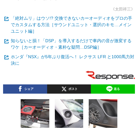
《太田祥三》
「絶対ムリ」はウソ!? 交換できないカーオーディオをプロの手
でカスタムする方法［サウンドユニット・選択のキモ…メイン
ユニット編］
知らないと損！「DSP」を導入するだけで車内の音が激変する
ワケ［カーオーディオ・素朴な疑問…DSP編］
ホンダ『NSX』が5年ぶり復活へ！ レクサス LFR と1000馬力対
決に
シェア
ポスト
送る