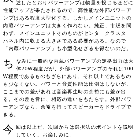
述したとおりパワーアンプは物量を投じるほどに
性能アップが果たされるので、高性能な外部パワーア
ンプはある程度大型化する。しかしメインユニットの
内蔵パワーアンプは大きく作れない。純正、市販を問
わず、メインユニットそのものがセンタークラスター
パネル内に収まる大きさである必要がある。なので
「内蔵パワーアンプ」も小型化せざるを得ないのだ。
ち
なみに一般的な内蔵パワーアンプの定格出力は大
体20W程度だが、外部パワーアンプのそれは100
W程度であるものもざらにあり、それ以上であるもの
も少なくない。パワーと音質性能は比例はしないが、
ここまでの差があれば音楽再生時の余裕にも差が出
る。その差も音に、相応の違いをもたらす。外部パワ
ーアンプなら、余裕を持ってスピーカーをドライブで
きる。
今
回は以上だ。次回からは選択法のポイントを説明
していく。お楽しみに。