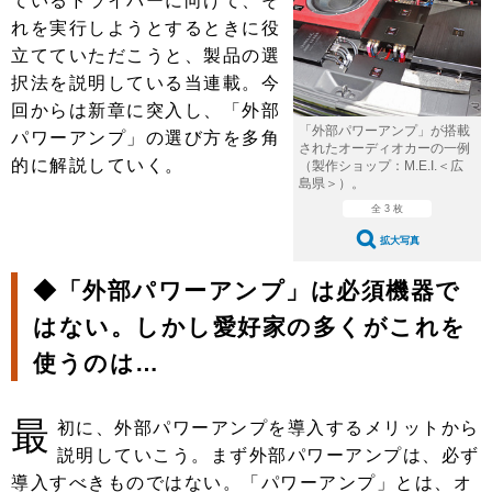
ているドライバーに向けて、そ
ショップレポート
愛車 File
ディテイリング
れを実行しようとするときに役
自動車豆知識
ストップ！不具合修理＆粗悪修理
ディテイリング
洗車
立てていただこうと、製品の選
鈑金・塗装
択法を説明している当連載。今
鈑金・塗装
ヘッドライト磨き
コーティング
小キズ直し
防錆
特集記事
回からは新章に突入し、「外部
「外部パワーアンプ」が搭載
パワーアンプ」の選び方を多角
フィルム・ラッピング
ストップ 不具合修理＆粗悪修理
カーメーカー「旧車」関連プロジェ
ショップ紹介
されたオーディオカーの一例
的に解説していく。
クト
（製作ショップ：M.E.I.＜広
島県＞）。
ショップレポート
プロショップ検索
レストア
コラム
全 3 枚
カーメーカー「旧車」関連プロジ
コラム
イベント
拡大写真
ェクト
インタビュー
イベント告知
イベントレポート
◆「外部パワーアンプ」は必須機器で
はない。しかし愛好家の多くがこれを
使うのは…
最
初に、外部パワーアンプを導入するメリットから
説明していこう。まず外部パワーアンプは、必ず
導入すべきものではない。「パワーアンプ」とは、オ