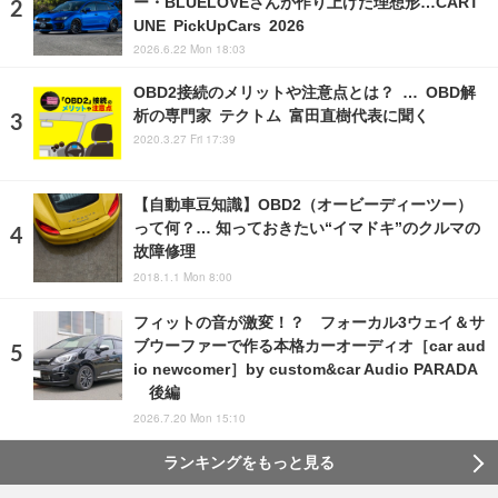
ー・BLUELOVEさんが作り上げた理想形…CART
UNE PickUpCars 2026
2026.6.22 Mon 18:03
OBD2接続のメリットや注意点とは？ … OBD解
析の専門家 テクトム 富田直樹代表に聞く
2020.3.27 Fri 17:39
【自動車豆知識】OBD2（オービーディーツー）
って何？… 知っておきたい“イマドキ”のクルマの
故障修理
2018.1.1 Mon 8:00
フィットの音が激変！？ フォーカル3ウェイ＆サ
ブウーファーで作る本格カーオーディオ［car aud
io newcomer］by custom&car Audio PARADA
後編
2026.7.20 Mon 15:10
ランキングをもっと見る