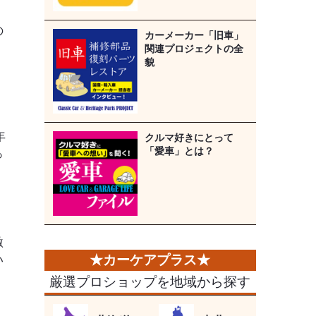
の
カーメーカー「旧車」
関連プロジェクトの全
貌
年
クルマ好きにとって
「愛車」とは？
っ
激
い
厳選プロショップを地域から探す