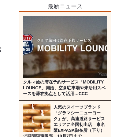
最新ニュース
、
素
ト
クルマ旅の滞在予約サービス「MOBILITY
LOUNGE」開始、空き駐車場や未活用スペ
ースを滞在拠点として活用…CCC
人気のスイーツブランド
「グラマシーニューヨー
く
ク」が、高速道路サービス
エリアに全国初出店 東名
阪EXPASA御在所（下り）
で期間限定販売…10月7日まで