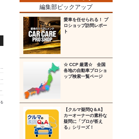
編集部ピックアップ
愛車を任せられる！ プ
ロショップ訪問レポー
ト
☆ CCP 厳選☆ 全国
動車研究所の新たな挑戦…純正スキャンツールを用いた出張診断サービスを開始
各地の自動車プロショ
ップ検索一覧ページ
プ「トウメイ」が研修センター新設で施工品質の平準化に注力…法令遵守で“施工”へのこだわりを貫く【泉重光代表の信念と展望】
キャンツールMTG-DUAL-TAB2／TAB2-PROを始め、ハンドツール・大型機器が宇都宮に集結
る
【クルマ疑問Q＆A】
カーオーナーの素朴な
疑問に「プロが答え
る」シリーズ！