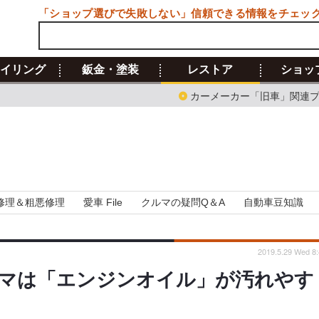
「ショップ選びで失敗しない」信頼できる情報をチェッ
イリング
鈑金・塗装
レストア
ショッ
カーメーカー「旧車」関連
修理＆粗悪修理
愛車 File
クルマの疑問Q＆A
自動車豆知識
2019.5.29 Wed 8:
マは「エンジンオイル」が汚れやす