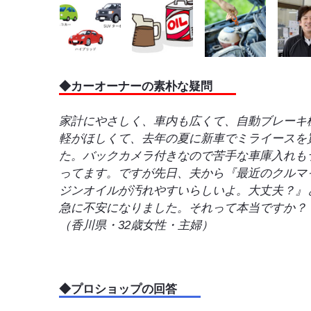
◆カーオーナーの素朴な疑問
家計にやさしく、車内も広くて、自動ブレーキ
軽がほしくて、去年の夏に新車でミライースを
た。バックカメラ付きなので苦手な車庫入れも
ってます。ですが先日、夫から『最近のクルマ
ジンオイルが汚れやすいらしいよ。大丈夫？』
急に不安になりました。それって本当です
（香川県・32歳女性・主婦）
◆プロショップの回答