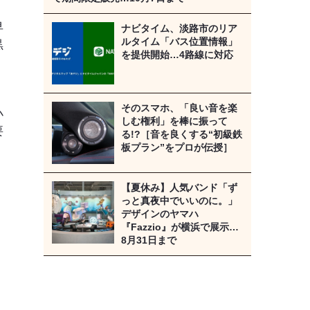
早
ナビタイム、淡路市のリア
ルタイム「バス位置情報」
黒
を提供開始…4路線に対応
そのスマホ、「良い音を楽
小
しむ権利」を棒に振って
要
る!?［音を良くする“初級鉄
板プラン”をプロが伝授］
【夏休み】人気バンド「ず
っと真夜中でいいのに。」
デザインのヤマハ
『Fazzio』が横浜で展示…
8月31日まで