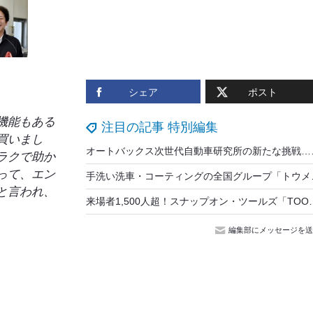
シェア
ポスト
機能もある
注目の記事 特別編集
買いまし
オートバックス次世代自
ラクで助か
って、エン
手洗い洗車・コーティングの全国グルー
と言われ、
来場者1,500人超！スナップオン・ツールズ「TOOL SHOW」開催…最新型ス
か？
編集部にメッセージを送