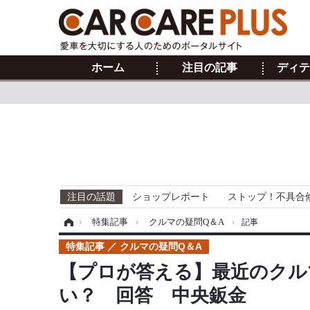
ホーム
注目の記事
ディテ
注目の話題
ショップレポート
ストップ！不具合
ホーム
›
特集記事
›
クルマの疑問Q＆A
›
記事
特集記事
クルマの疑問Q＆A
【プロが答える】最近のクル
い？ 回答 中央鈑金