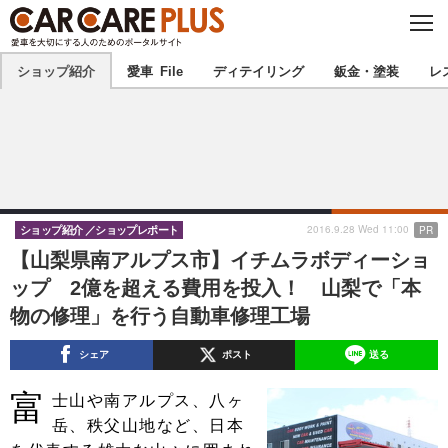
C
L
O
★カーケアプラス認定★
厳選プロショップを地域から探す
S
ショップ紹介
愛車 File
ディテイリング
鈑金・塗装
レ
E
北海道
東北
北関東
南関東
甲信越
北陸
2016.9.28 Wed 11:00
PR
ショップ紹介
ショップレポート
【山梨県南アルプス市】イチムラボディーショ
東海
関西
ップ 2億を超える費用を投入！ 山梨で「本
物の修理」を行う自動車修理工場
中国
四国
シェア
ポスト
送る
九州
沖縄
富
士山や南アルプス、八ヶ
注目の記事
岳、秩父山地など、日本