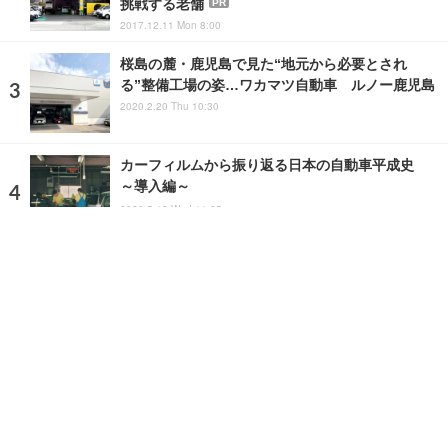
挑戦する老舗
PR
2017.12.11 Mon 8:00
桜島の麓・鹿児島で見た“地元から必要とされ
る”整備工場の姿…ワカマツ自動車 ルノー鹿児島
2020.2.20 Thu 10:30
カーフィルムから振り返る日本の自動車平成史
～導入編～
2020.5.13 Wed 11:05
ランキングをもっと見る
注目の話題
ショップレポート
ストップ！不具合修理＆粗悪修理
愛車 File
クルマの疑問Q＆A
自動車豆知識