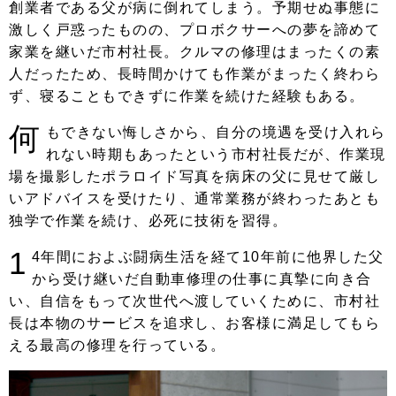
創業者である父が病に倒れてしまう。予期せぬ事態に
激しく戸惑ったものの、プロボクサーへの夢を諦めて
家業を継いだ市村社長。クルマの修理はまったくの素
人だったため、長時間かけても作業がまったく終わら
ず、寝ることもできずに作業を続けた経験もある。
何
もできない悔しさから、自分の境遇を受け入れら
れない時期もあったという市村社長だが、作業現
場を撮影したポラロイド写真を病床の父に見せて厳し
いアドバイスを受けたり、通常業務が終わったあとも
独学で作業を続け、必死に技術を習得。
1
4年間におよぶ闘病生活を経て10年前に他界した父
から受け継いだ自動車修理の仕事に真摯に向き合
い、自信をもって次世代へ渡していくために、市村社
長は本物のサービスを追求し、お客様に満足してもら
える最高の修理を行っている。