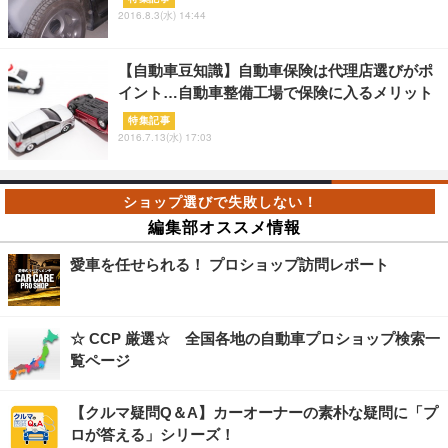
2016.8.3(水) 14:44
【自動車豆知識】自動車保険は代理店選びがポ
イント…自動車整備工場で保険に入るメリット
特集記事
2016.7.13(水) 17:03
編集部オススメ情報
愛車を任せられる！ プロショップ訪問レポート
☆ CCP 厳選☆ 全国各地の自動車プロショップ検索一
覧ページ
【クルマ疑問Q＆A】カーオーナーの素朴な疑問に「プ
ロが答える」シリーズ！