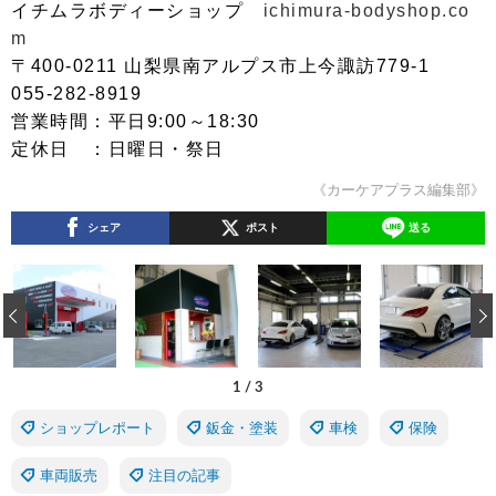
イチムラボディーショップ
ichimura-bodyshop.co
m
〒400-0211 山梨県南アルプス市上今諏訪779-1
055-282-8919
営業時間：平日9:00～18:30
定休日 ：日曜日・祭日
《カーケアプラス編集部》
シェア
ポスト
送る
‹
1
/
3
ショップレポート
鈑金・塗装
車検
保険
車両販売
注目の記事