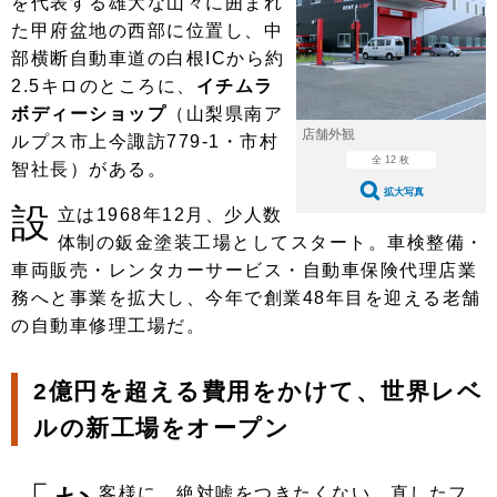
を代表する雄大な山々に囲まれ
ショップレポート
愛車 File
ディテイリング
た甲府盆地の西部に位置し、中
自動車豆知識
ストップ！不具合修理＆粗悪修理
ディテイリング
洗車
鈑金・塗装
部横断自動車道の白根ICから約
2.5キロのところに、
イチムラ
鈑金・塗装
ヘッドライト磨き
コーティング
小キズ直し
防錆
特集記事
ボディーショップ
（山梨県南ア
店舗外観
ルプス市上今諏訪779-1・市村
フィルム・ラッピング
ストップ 不具合修理＆粗悪修理
カーメーカー「旧車」関連プロジェ
ショップ紹介
全 12 枚
クト
智社長）がある。
ショップレポート
プロショップ検索
レストア
拡大写真
設
コラム
立は1968年12月、少人数
カーメーカー「旧車」関連プロジ
コラム
イベント
体制の鈑金塗装工場としてスタート。車検整備・
ェクト
車両販売・レンタカーサービス・自動車保険代理店業
インタビュー
イベント告知
イベントレポート
務へと事業を拡大し、今年で創業48年目を迎える老舗
の自動車修理工場だ。
2億円を超える費用をかけて、世界レベ
ルの新工場をオープン
客様に、絶対嘘をつきたくない。直したフ