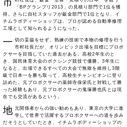
市
「BPグランプリ2013」の見積り部門で1位を獲
得。さらに自社スタッフが鈑金部門で1位となり、イ
チムラボディーショップは、プロが認める自動車修理
工場として知られるようになった。
一
切の妥協をせず、熟練の技術で本物の修理を行う
市村社長だが、オリンピック出場を目標にプロボ
クサーを目指していた過去がある。高校2年生のと
き、国民体育大会のボクシング競技で優勝。3年生に
なると、出場できるすべての大会で無敗を維持し3階
級で日本一を勝ち取って、高校生チャンピオンに登り
詰めた。元プロボクサーの薬師寺保栄氏と対戦して勝
った経験もあり、元プロボクサーの鬼塚勝也氏とは現
在でも交流があるという。
地
元関係者からの強い勧めもあり、東京の大学に進
学して世界で活躍するプロボクサーへの道を歩み
だそうとしていたとき、イチムラボディーショップの