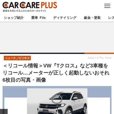
C
L
O
★カーケアプラス認定★
厳選プロショップを地域から探す
S
ショップ紹介
愛車 File
ディテイリング
鈑金・塗装
レ
E
北海道
東北
北関東
南関東
甲信越
北陸
2026.7.9 Thu 13:00
ニュース
ビジネス
＜リコール情報＞VW『Tクロス』など3車種を
東海
関西
リコール…メーターが正しく起動しないおそれ
6枚目の写真・画像
中国
四国
九州
沖縄
注目の記事