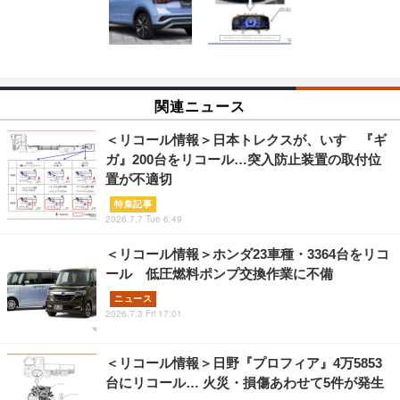
関連ニュース
＜リコール情報＞日本トレクスが、いすゞ『ギ
ガ』200台をリコール…突入防止装置の取付位
置が不適切
特集記事
2026.7.7 Tue 6:49
＜リコール情報＞ホンダ23車種・3364台をリコ
ール 低圧燃料ポンプ交換作業に不備
ニュース
2026.7.3 Fri 17:01
＜リコール情報＞日野『プロフィア』4万5853
台にリコール… 火災・損傷あわせて5件が発生