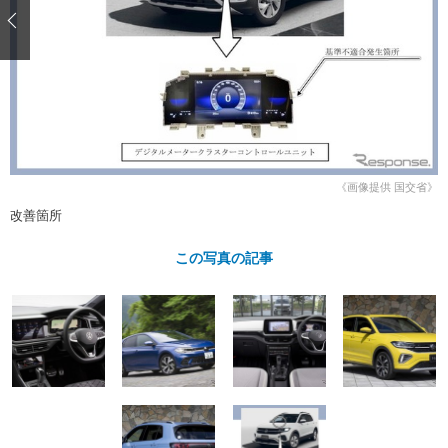
ショップレポート
愛車 File
ディテイリング
自動車豆知識
ストップ！不具合修理＆粗悪修理
ディテイリング
洗車
鈑金・塗装
鈑金・塗装
ヘッドライト磨き
コーティング
小キズ直し
防錆
特集記事
フィルム・ラッピング
ストップ 不具合修理＆粗悪修理
カーメーカー「旧車」関連プロジェ
ショップ紹介
クト
ショップレポート
プロショップ検索
レストア
《画像提供 国交省》
コラム
改善箇所
カーメーカー「旧車」関連プロジ
コラム
イベント
ェクト
インタビュー
この写真の記事
イベント告知
イベントレポート