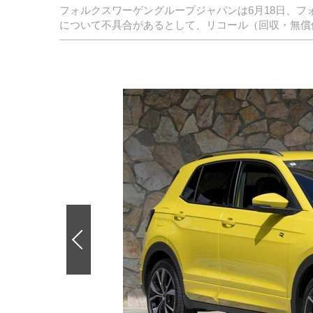
フォルクスワーゲングループジャパンは6月18日、フ
について不具合があるとして、リコール（回収・無償
前
の
画
像