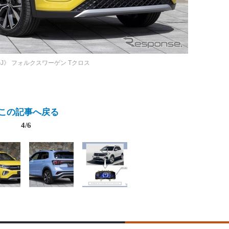
J》
フォルクスワーゲン Tクロス
この記事へ戻る
4/6