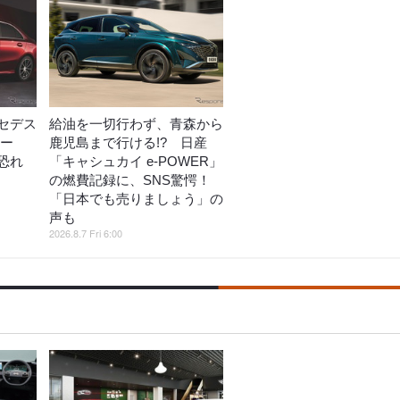
セデス
給油を一切行わず、青森から
コー
鹿児島まで行ける!? 日産
恐れ
「キャシュカイ e-POWER」
の燃費記録に、SNS驚愕！
「日本でも売りましょう」の
声も
2026.8.7 Fri 6:00