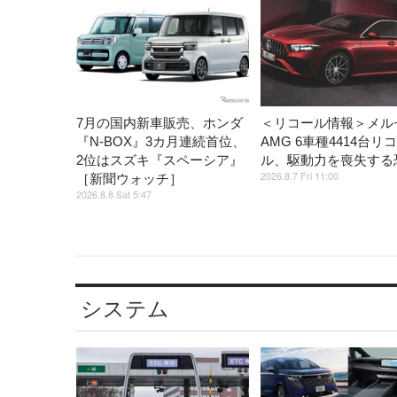
7月の国内新車販売、ホンダ
＜リコール情報＞メル
『N-BOX』3カ月連続首位、
AMG 6車種4414台リ
2位はスズキ『スペーシア』
ル、駆動力を喪失する
2026.8.7 Fri 11:00
［新聞ウォッチ］
2026.8.8 Sat 5:47
システム