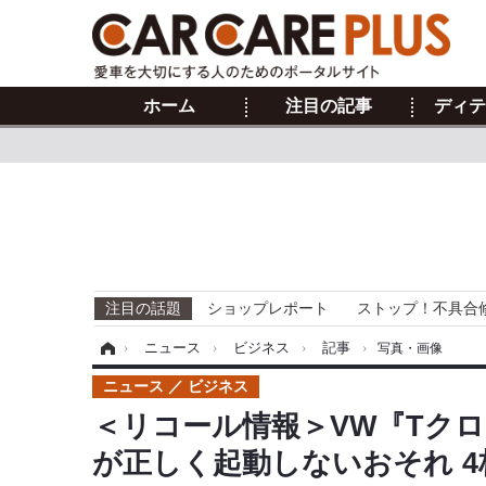
ホーム
注目の記事
ディテ
注目の話題
ショップレポート
ストップ！不具合
ホーム
›
ニュース
›
ビジネス
›
記事
›
写真・画像
ニュース
ビジネス
＜リコール情報＞VW『Tク
が正しく起動しないおそれ 