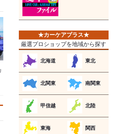
厳選プロショップを地域から探す
北海道
東北
リ
北関東
南関東
甲信越
北陸
東海
関西