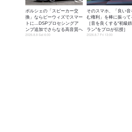
ポルシェの「スピーカー交
そのスマホ、「良い音
換」ならビーウィズでスマー
む権利」を棒に振ってる
トに…DSPプロセシングア
［音を良くする“初級
ンプ追加でさらなる高音質へ
ラン”をプロが伝授］
2026.8.8 Sat 6:00
2026.8.7 Fri 13:00