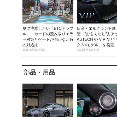
夏に注意したい「ETCトラブ
日産・エルグランド新
ル」…カードの読み取りエラ
型…“おもてなし”力ア
ー対策とゲートが開かない時
AUTECH や VIP な
の対処法
タム4モデル」を発
2026.8.8 Sat 9:00
2026.8.8 Sat 6:56
部品・用品