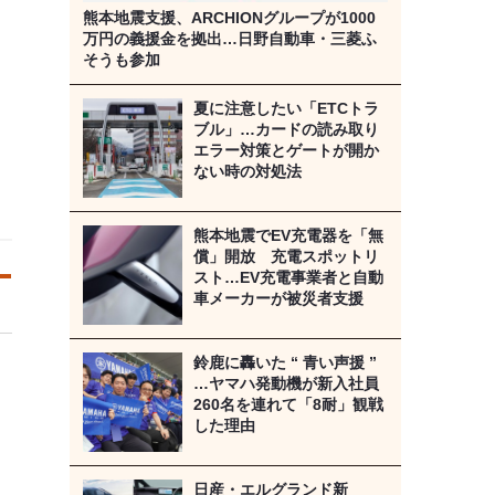
熊本地震支援、ARCHIONグループが1000
万円の義援金を拠出…日野自動車・三菱ふ
そうも参加
夏に注意したい「ETCトラ
ブル」…カードの読み取り
エラー対策とゲートが開か
ない時の対処法
熊本地震でEV充電器を「無
償」開放 充電スポットリ
スト…EV充電事業者と自動
車メーカーが被災者支援
鈴鹿に轟いた “ 青い声援 ”
…ヤマハ発動機が新入社員
260名を連れて「8耐」観戦
した理由
日産・エルグランド新