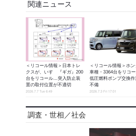
関連ニュース
＜リコール情報＞日本トレ
＜リコール情報＞ホンダ
クスが、いすゞ『ギガ』200
車種・3364台をリ
台をリコール…突入防止装
低圧燃料ポンプ交換作
置の取付位置が不適切
不備
2026.7.7 Tue 6:49
2026.7.3 Fri 17:01
調査・世相／社会