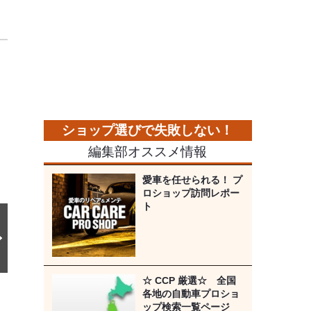
）
次
の
画
像
編集部オススメ情報
愛車を任せられる！ プ
ロショップ訪問レポー
ト
☆ CCP 厳選☆ 全国
各地の自動車プロショ
ップ検索一覧ページ