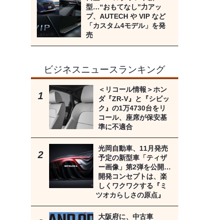
型…“おもてなし”力アッ
プ、AUTECH や VIP など
「カスタム4モデル」を発
売
ビジネスニュースランキング
＜リコール情報＞ホン
ダ『ZR-V』と『シビッ
ク』の1万4730台をリ
コール、座席が保安基
準に不適合
光岡自動車、11月発売
予定の新型車「ティザ
ー画像」第2弾を公開…
開発コンセプトは、楽
しくワクワクする『ミ
ツオカらしさの原点』
大阪府に、中古車