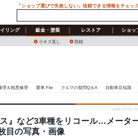
「ショップ選びで失敗しない」信頼できる情報をチェッ
イリング
鈑金・塗装
レストア
ショッ
小キズ直し
防錆
修理＆粗悪修理
愛車 File
クルマの疑問Q＆A
自動車豆知識
2026.7.9 Thu 13
ロス』など3車種をリコール…メータ
4枚目の写真・画像