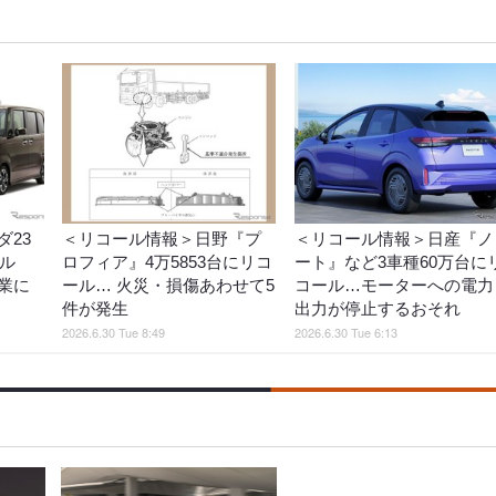
23
＜リコール情報＞日野『プ
＜リコール情報＞日産『ノ
コール
ロフィア』4万5853台にリコ
ート』など3車種60万台に
業に
ール… 火災・損傷あわせて5
コール…モーターへの電力
件が発生
出力が停止するおそれ
2026.6.30 Tue 8:49
2026.6.30 Tue 6:13