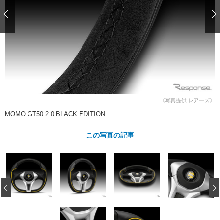
ショップレポート
愛車 File
ディテイリング
自動車豆知識
ストップ！不具合修理＆粗悪修理
ディテイリング
洗車
鈑金・塗装
鈑金・塗装
ヘッドライト磨き
コーティング
小キズ直し
防錆
特集記事
フィルム・ラッピング
ストップ 不具合修理＆粗悪修理
カーメーカー「旧車」関連プロジェ
ショップ紹介
クト
ショップレポート
プロショップ検索
レストア
コラム
《写真提供 レアーズ》
カーメーカー「旧車」関連プロジ
コラム
イベント
MOMO GT50 2.0 BLACK EDITION
ェクト
インタビュー
イベント告知
イベントレポート
この写真の記事
‹