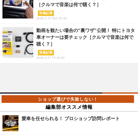
［クルマで音楽は何で聴く？］
特集記事
2026.3.15 Sun 20:00
動画を観たい場合の“裏ワザ”公開！ 特にトヨタ
車オーナーは要チェック［クルマで音楽は何で
聴く？］
特集記事
2026.2.27 Fri 16:00
編集部オススメ情報
愛車を任せられる！ プロショップ訪問レポート