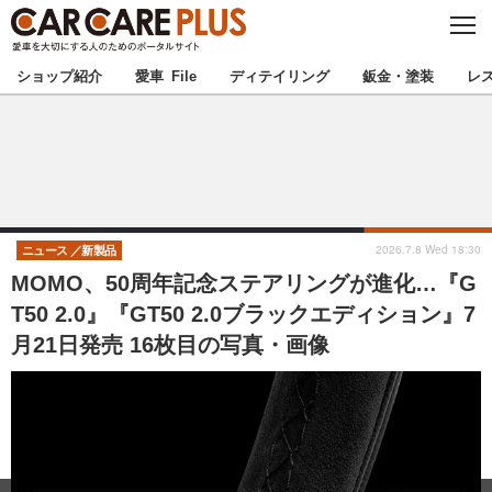
C
L
O
★カーケアプラス認定★
厳選プロショップを地域から探す
S
ショップ紹介
愛車 File
ディテイリング
鈑金・塗装
レ
E
北海道
東北
北関東
南関東
甲信越
北陸
2026.7.8 Wed 18:30
ニュース
新製品
MOMO、50周年記念ステアリングが進化…『G
東海
関西
T50 2.0』『GT50 2.0ブラックエディション』7
月21日発売 16枚目の写真・画像
中国
四国
九州
沖縄
注目の記事