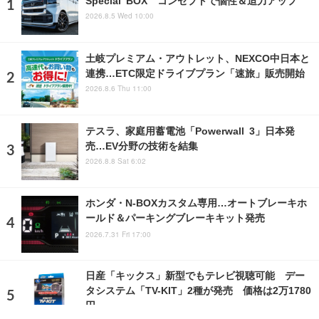
2026.8.5 Wed 10:00
土岐プレミアム・アウトレット、NEXCO中日本と
連携…ETC限定ドライブプラン「速旅」販売開始
2026.8.6 Thu 11:00
テスラ、家庭用蓄電池「Powerwall 3」日本発
売…EV分野の技術を結集
2026.8.8 Sat 6:02
ホンダ・N-BOXカスタム専用…オートブレーキホ
ールド＆パーキングブレーキキット発売
2026.7.31 Fri 17:00
日産「キックス」新型でもテレビ視聴可能 デー
タシステム「TV-KIT」2種が発売 価格は2万1780
円