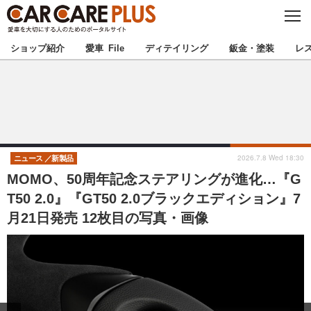
C
L
O
★カーケアプラス認定★
厳選プロショップを地域から探す
S
ショップ紹介
愛車 File
ディテイリング
鈑金・塗装
レ
E
北海道
東北
北関東
南関東
甲信越
北陸
2026.7.8 Wed 18:30
ニュース
新製品
MOMO、50周年記念ステアリングが進化…『G
東海
関西
T50 2.0』『GT50 2.0ブラックエディション』7
月21日発売 12枚目の写真・画像
中国
四国
九州
沖縄
注目の記事