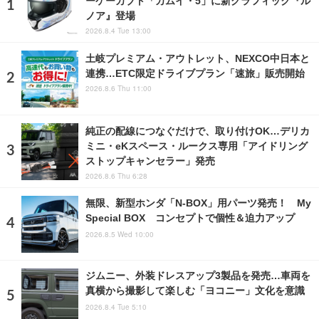
ノア』登場
2026.8.4 Tue 13:00
土岐プレミアム・アウトレット、NEXCO中日本と
連携…ETC限定ドライブプラン「速旅」販売開始
2026.8.6 Thu 11:00
純正の配線につなぐだけで、取り付けOK…デリカ
ミニ・eKスペース・ルークス専用「アイドリング
ストップキャンセラー」発売
2026.8.6 Thu 6:28
無限、新型ホンダ「N-BOX」用パーツ発売！ My
Special BOX コンセプトで個性＆迫力アップ
2026.8.5 Wed 10:00
ジムニー、外装ドレスアップ3製品を発売…車両を
真横から撮影して楽しむ「ヨコニー」文化を意識
2026.8.4 Tue 5:10