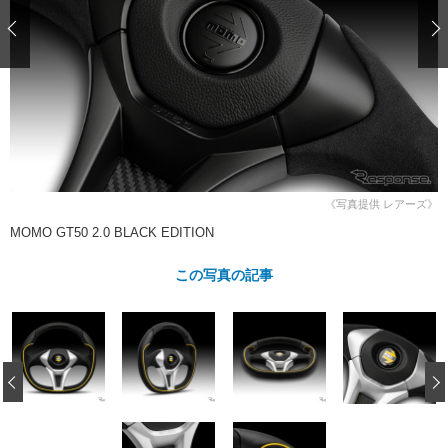
ショップレポート
愛車 File
ディテイリング
自動車豆知識
ストップ！不具合修理＆粗悪修理
ディテイリング
洗車
鈑金・塗装
鈑金・塗装
ヘッドライト磨き
コーティング
小キズ直し
防錆
特集記事
フィルム・ラッピング
ストップ 不具合修理＆粗悪修理
カーメーカー「旧車」関連プロジェ
ショップ紹介
クト
ショップレポート
プロショップ検索
レストア
コラム
《写真提供 レアーズ》
カーメーカー「旧車」関連プロジ
コラム
イベント
MOMO GT50 2.0 BLACK EDITION
ェクト
インタビュー
イベント告知
イベントレポート
この写真の記事
‹