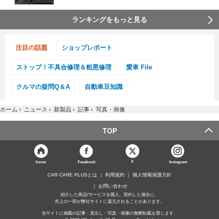
ランキングをもっと見る
注目の話題
ショップレポート
ストップ！不具合修理＆粗悪修理
愛車 File
クルマの疑問Q＆A
自動車豆知識
ホーム
›
ニュース
›
新製品
›
記事
›
写真・画像
TOP
X
home
Facebook
Instagram
CAR CARE PLUSとは
利用規約
個人情報保護方針
お問い合わせ
紹介した商品/サービスを購入、契約した場合に、
売上の一部が弊社サイトに還元されることがあります。
当サイトに掲載の記事・見出し・写真・画像の無断転載を禁じます。