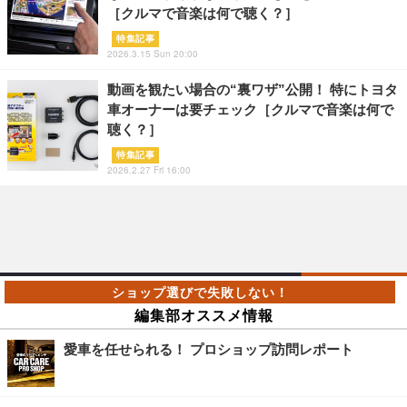
［クルマで音楽は何で聴く？］
特集記事
2026.3.15 Sun 20:00
動画を観たい場合の“裏ワザ”公開！ 特にトヨタ
車オーナーは要チェック［クルマで音楽は何で
聴く？］
特集記事
2026.2.27 Fri 16:00
編集部オススメ情報
愛車を任せられる！ プロショップ訪問レポート