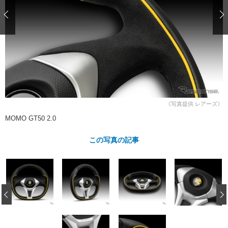
ショップレポート
愛車 File
ディテイリング
自動車豆知識
ストップ！不具合修理＆粗悪修理
ディテイリング
洗車
鈑金・塗装
鈑金・塗装
ヘッドライト磨き
コーティング
小キズ直し
防錆
特集記事
フィルム・ラッピング
ストップ 不具合修理＆粗悪修理
カーメーカー「旧車」関連プロジェ
ショップ紹介
クト
ショップレポート
プロショップ検索
レストア
コラム
《写真提供 レアーズ》
カーメーカー「旧車」関連プロジ
コラム
イベント
MOMO GT50 2.0
ェクト
インタビュー
イベント告知
イベントレポート
この写真の記事
‹