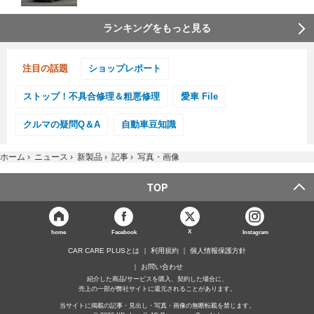
ランキングをもっと見る
注目の話題
ショップレポート
ストップ！不具合修理＆粗悪修理
愛車 File
クルマの疑問Q＆A
自動車豆知識
ホーム
›
ニュース
›
新製品
›
記事
›
写真・画像
TOP
X
home
Facebook
Instagram
CAR CARE PLUSとは
利用規約
個人情報保護方針
お問い合わせ
紹介した商品/サービスを購入、契約した場合に、
売上の一部が弊社サイトに還元されることがあります。
当サイトに掲載の記事・見出し・写真・画像の無断転載を禁じます。