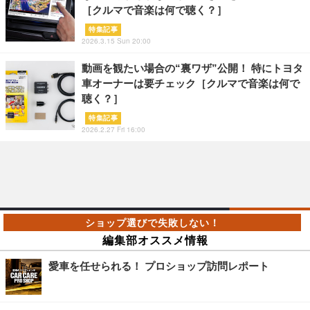
［クルマで音楽は何で聴く？］
特集記事
2026.3.15 Sun 20:00
動画を観たい場合の“裏ワザ”公開！ 特にトヨタ
車オーナーは要チェック［クルマで音楽は何で
聴く？］
特集記事
2026.2.27 Fri 16:00
編集部オススメ情報
愛車を任せられる！ プロショップ訪問レポート