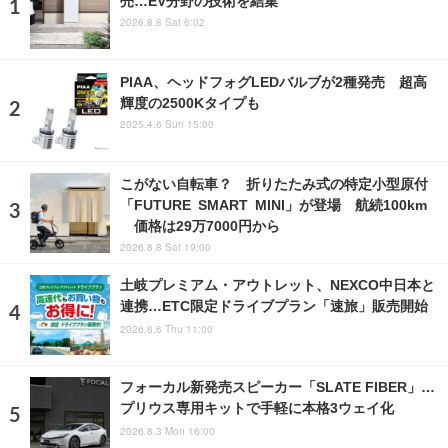
2026.8.8 Sat 6:02
PIAA、ヘッドフォグLEDバルブが2種発売 超高
輝度の2500Kタイプも
2025.4.6 Sun 15:00
こがない自転車？ 折りたたみ式の特定小型原付
「FUTURE SMART MINI」が登場 航続100km
価格は29万7000円から
2026.8.8 Sat 19:00
土岐プレミアム・アウトレット、NEXCO中日本と
連携…ETC限定ドライブプラン「速旅」販売開始
2026.8.6 Thu 11:00
フォーカル新発売スピーカー「SLATE FIBER」…
プリウス専用キットで手軽に本格3ウェイ化
2026.8.3 Mon 16:00