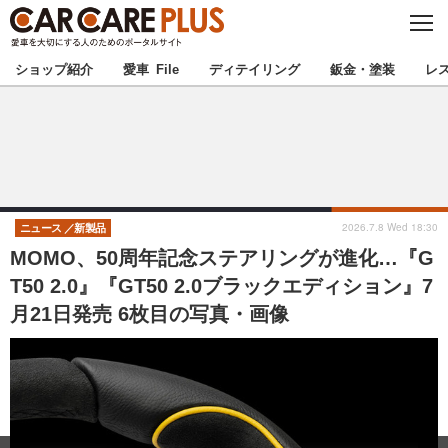
C
L
O
★カーケアプラス認定★
厳選プロショップを地域から探す
S
ショップ紹介
愛車 File
ディテイリング
鈑金・塗装
レ
E
北海道
東北
北関東
南関東
甲信越
北陸
2026.7.8 Wed 18:30
ニュース
新製品
MOMO、50周年記念ステアリングが進化…『G
東海
関西
T50 2.0』『GT50 2.0ブラックエディション』7
月21日発売 6枚目の写真・画像
中国
四国
九州
沖縄
注目の記事