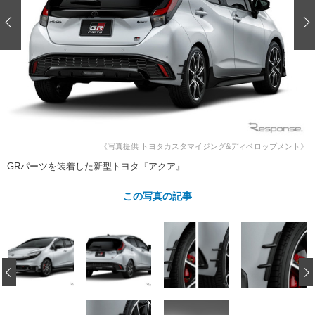
ショップレポート
愛車 File
ディテイリング
自動車豆知識
ストップ！不具合修理＆粗悪修理
ディテイリング
洗車
鈑金・塗装
鈑金・塗装
ヘッドライト磨き
コーティング
小キズ直し
防錆
特集記事
フィルム・ラッピング
ストップ 不具合修理＆粗悪修理
カーメーカー「旧車」関連プロジェ
ショップ紹介
クト
ショップレポート
プロショップ検索
レストア
コラム
《写真提供 トヨタカスタマイジング&ディベロップメント》
カーメーカー「旧車」関連プロジ
コラム
イベント
ェクト
GRパーツを装着した新型トヨタ『アクア』
インタビュー
イベント告知
イベントレポート
この写真の記事
‹