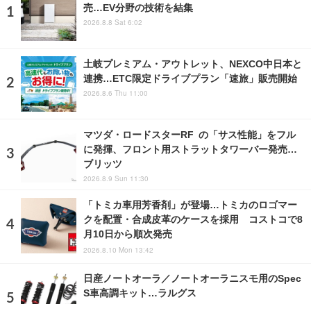
売…EV分野の技術を結集
2026.8.8 Sat 6:02
土岐プレミアム・アウトレット、NEXCO中日本と
連携…ETC限定ドライブプラン「速旅」販売開始
2026.8.6 Thu 11:00
マツダ・ロードスターRF の「サス性能」をフル
に発揮、フロント用ストラットタワーバー発売…
ブリッツ
2026.8.9 Sun 11:30
「トミカ車用芳香剤」が登場…トミカのロゴマー
クを配置・合成皮革のケースを採用 コストコで8
月10日から順次発売
2026.8.10 Mon 13:42
日産ノートオーラ／ノートオーラニスモ用のSpec
S車高調キット…ラルグス
2023.8.25 Fri 15:00