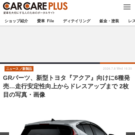
C
L
O
★カーケアプラス認定★
厳選プロショップを地域から探す
S
ショップ紹介
愛車 File
ディテイリング
鈑金・塗装
レ
E
北海道
東北
北関東
南関東
甲信越
北陸
2026.7.8 Wed 16:30
ニュース
新製品
GRパーツ、新型トヨタ『アクア』向けに6種発
東海
関西
売…走行安定性向上からドレスアップまで 2枚
目の写真・画像
中国
四国
九州
沖縄
注目の記事