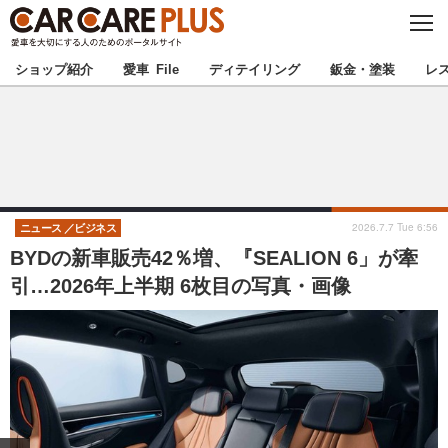
C
L
O
★カーケアプラス認定★
厳選プロショップを地域から探す
S
ショップ紹介
愛車 File
ディテイリング
鈑金・塗装
レ
E
北海道
東北
北関東
南関東
甲信越
北陸
2026.7.7 Tue 6:56
ニュース
ビジネス
BYDの新車販売42％増、『SEALION 6」が牽
東海
関西
引…2026年上半期 6枚目の写真・画像
中国
四国
九州
沖縄
注目の記事