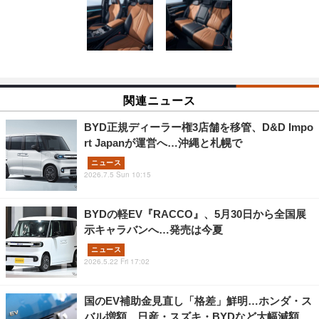
関連ニュース
BYD正規ディーラー権3店舗を移管、D&D Impo
rt Japanが運営へ…沖縄と札幌で
ニュース
2026.7.5 Sun 10:15
BYDの軽EV『RACCO』、5月30日から全国展
示キャラバンへ…発売は今夏
ニュース
2026.5.22 Fri 17:02
国のEV補助金見直し「格差」鮮明…ホンダ・ス
バル増額、日産・スズキ・BYDなど大幅減額