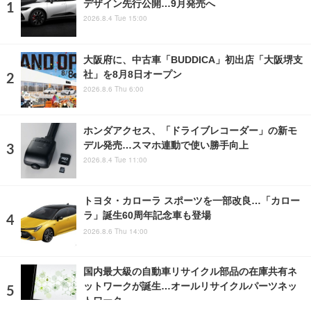
デザイン先行公開…9月発売へ
2026.8.4 Tue 15:00
大阪府に、中古車「BUDDICA」初出店「大阪堺支
社」を8月8日オープン
2026.8.6 Thu 6:00
ホンダアクセス、「ドライブレコーダー」の新モ
デル発売…スマホ連動で使い勝手向上
2026.8.4 Tue 11:00
トヨタ・カローラ スポーツを一部改良…「カロー
ラ」誕生60周年記念車も登場
2026.8.6 Thu 14:00
国内最大級の自動車リサイクル部品の在庫共有ネ
ットワークが誕生…オールリサイクルパーツネッ
トワーク