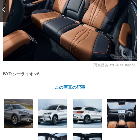
ショップレポート
愛車 File
ディテイリング
自動車豆知識
ストップ！不具合修理＆粗悪修理
ディテイリング
洗車
鈑金・塗装
鈑金・塗装
ヘッドライト磨き
コーティング
小キズ直し
防錆
特集記事
フィルム・ラッピング
ストップ 不具合修理＆粗悪修理
カーメーカー「旧車」関連プロジェ
ショップ紹介
クト
ショップレポート
プロショップ検索
レストア
コラム
《写真提供 BYD Auto Japan》
カーメーカー「旧車」関連プロジ
コラム
イベント
ェクト
BYD シーライオン6
インタビュー
イベント告知
イベントレポート
この写真の記事