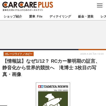
C
L
O
★カーケアプラス認定★
厳選プロショップを地域から探す
S
ショップ紹介
愛車 File
ディテイリング
鈑金・塗装
レ
E
北海道
東北
北関東
南関東
甲信越
北陸
2026.4.28 Tue 13:00
ガレージライフ
ホビー
【情報誌】なぜ1/12？ RCカー黎明期の証言、
東海
関西
静音化から世界的競技へ 滝博士 3枚目の写
真・画像
中国
四国
九州
沖縄
注目の記事