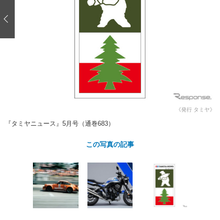
ショップレポート
愛車 File
ディテイリング
自動車豆知識
ストップ！不具合修理＆粗悪修理
ディテイリング
洗車
鈑金・塗装
鈑金・塗装
ヘッドライト磨き
コーティング
小キズ直し
防錆
特集記事
フィルム・ラッピング
ストップ 不具合修理＆粗悪修理
カーメーカー「旧車」関連プロジェ
ショップ紹介
クト
ショップレポート
プロショップ検索
レストア
コラム
カーメーカー「旧車」関連プロジ
コラム
イベント
《発行 タミヤ》
ェクト
『タミヤニュース』5月号（通巻683）
インタビュー
イベント告知
イベントレポート
この写真の記事