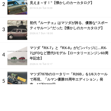
見えま～す！”【懐かしのカーカタログ】
2019.9.24 Tue 9:28
初代『ルーチェ』はマツダが誇る、優雅な“スポー
ティサルーン”だった【懐かしのカーカタログ】
2026.6.7 Sun 18:00
マツダ『RX-7』と『RX-8』がピンバッジに…RX-
7はFDなど歴代3モデル【ロータリーエンジン60周
年記念】
2026.6.16 Tue 9:17
マツダ787Bのロータリー「R26B」を1/6スケール
で再現、「ルマン優勝35周年エディション」発
売…17万9300円
2026.6.20 Sat 19:00
ランキングをもっと見る