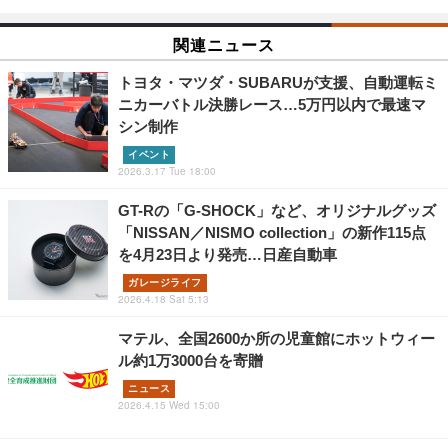
関連ニュース
トヨタ・マツダ・SUBARUが支援、自動運転ミ
ニカーバトル決勝レース…5万円以内で最速マ
シン制作
イベント
2026.3.17 Tue 18:00
GT-Rの「G-SHOCK」など、オリジナルグッズ
「NISSAN／NISMO collection」の新作115点
を4月23日より発売…日産自動車
ガレージライフ
2026.4.18 Sat 5:13
マテル、全国2600か所の児童館にホットウィー
ル約1万3000台を寄贈
ニュース
2026.4.15 Wed 15:00