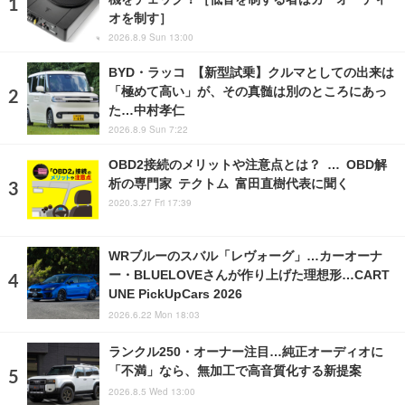
オを制す］
2026.8.9 Sun 13:00
BYD・ラッコ 【新型試乗】クルマとしての出来は
「極めて高い」が、その真髄は別のところにあっ
た…中村孝仁
2026.8.9 Sun 7:22
OBD2接続のメリットや注意点とは？ … OBD解
析の専門家 テクトム 富田直樹代表に聞く
2020.3.27 Fri 17:39
WRブルーのスバル「レヴォーグ」…カーオーナ
ー・BLUELOVEさんが作り上げた理想形…CART
UNE PickUpCars 2026
2026.6.22 Mon 18:03
ランクル250・オーナー注目…純正オーディオに
「不満」なら、無加工で高音質化する新提案
2026.8.5 Wed 13:00