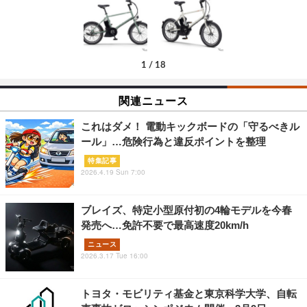
1
/
18
関連ニュース
これはダメ！ 電動キックボードの「守るべきル
ール」…危険行為と違反ポイントを整理
特集記事
2026.4.19 Sun 7:00
ブレイズ、特定小型原付初の4輪モデルを今春
発売へ…免許不要で最高速度20km/h
ニュース
2026.3.17 Tue 16:00
トヨタ・モビリティ基金と東京科学大学、自転