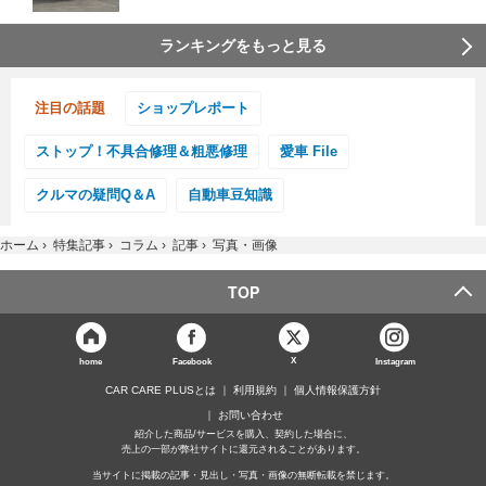
ランキングをもっと見る
注目の話題
ショップレポート
ストップ！不具合修理＆粗悪修理
愛車 File
クルマの疑問Q＆A
自動車豆知識
ホーム
›
特集記事
›
コラム
›
記事
›
写真・画像
TOP
X
home
Facebook
Instagram
CAR CARE PLUSとは
利用規約
個人情報保護方針
お問い合わせ
紹介した商品/サービスを購入、契約した場合に、
売上の一部が弊社サイトに還元されることがあります。
当サイトに掲載の記事・見出し・写真・画像の無断転載を禁じます。