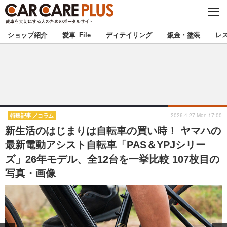
C
L
O
★カーケアプラス認定★
厳選プロショップを地域から探す
S
ショップ紹介
愛車 File
ディテイリング
鈑金・塗装
レ
E
北海道
東北
北関東
南関東
甲信越
北陸
2026.4.27 Mon 17:00
特集記事
コラム
新生活のはじまりは自転車の買い時！ ヤマハの
東海
関西
最新電動アシスト自転車「PAS＆YPJシリー
ズ」26年モデル、全12台を一挙比較 107枚目の
中国
四国
写真・画像
九州
沖縄
注目の記事