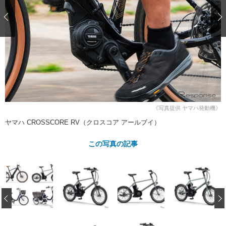
ショップレポート
愛車 File
ディテイリング
自動車豆知識
ストップ！不具合修理＆粗悪修理
ディテイリング
洗車
鈑金・塗装
鈑金・塗装
ヘッドライト磨き
コーティング
小キズ直し
防錆
特集記事
フィルム・ラッピング
ストップ 不具合修理＆粗悪修理
カーメーカー「旧車」関連プロジェ
ショップ紹介
クト
ショップレポート
プロショップ検索
レストア
コラム
《写真提供 ヤマハ発動機》
カーメーカー「旧車」関連プロジ
コラム
イベント
ェクト
ヤマハ CROSSCORE RV（クロスコア アールブイ）
インタビュー
イベント告知
イベントレポート
この写真の記事
‹