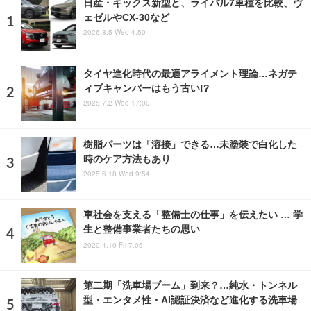
日産・キックス新型と、ライバル7車種を比較、ヴ
ェゼルやCX-30など
2026.8.5 Wed 4:50
タイヤ進化時代の最適アライメント理論…ネガテ
ィブキャンバーはもう古い!?
2025.7.2 Wed 17:00
樹脂パーツは「溶接」できる…未塗装で白化した
時のケア方法もあり
2025.6.18 Wed 9:54
車社会を支える「整備士の仕事」を伝えたい … 学
生と整備事業者たちの思い
2020.4.10 Fri 7:05
第二期「洗車場ブーム」到来？…純水・トンネル
型・エンタメ性・AI認証決済など進化する洗車場