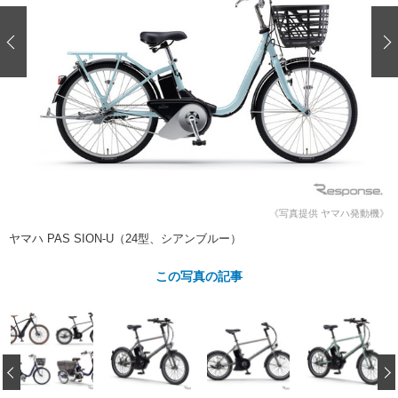
ショップレポート
愛車 File
ディテイリング
自動車豆知識
ストップ！不具合修理＆粗悪修理
ディテイリング
洗車
鈑金・塗装
鈑金・塗装
ヘッドライト磨き
コーティング
小キズ直し
防錆
特集記事
フィルム・ラッピング
ストップ 不具合修理＆粗悪修理
カーメーカー「旧車」関連プロジェ
ショップ紹介
クト
ショップレポート
プロショップ検索
レストア
コラム
カーメーカー「旧車」関連プロジ
コラム
イベント
ェクト
《写真提供 ヤマハ発動機》
インタビュー
イベント告知
イベントレポート
ヤマハ PAS SION-U（24型、シアンブルー）
この写真の記事
‹