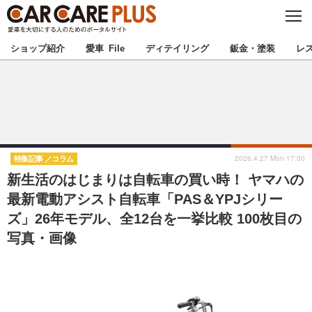
C
L
O
★カーケアプラス認定★
厳選プロショップを地域から探す
S
ショップ紹介
愛車 File
ディテイリング
鈑金・塗装
レ
E
北海道
東北
北関東
南関東
甲信越
北陸
2026.4.27 Mon 17:00
特集記事
コラム
新生活のはじまりは自転車の買い時！ ヤマハの
東海
関西
最新電動アシスト自転車「PAS＆YPJシリー
ズ」26年モデル、全12台を一挙比較 100枚目の
中国
四国
写真・画像
九州
沖縄
注目の記事