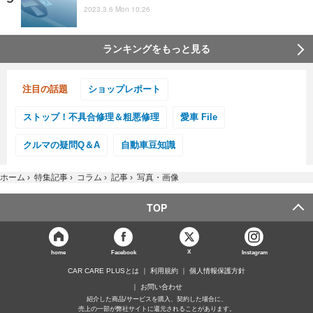
2023.3.6 Mon 10:26
ランキングをもっと見る
注目の話題
ショップレポート
ストップ！不具合修理＆粗悪修理
愛車 File
クルマの疑問Q＆A
自動車豆知識
ホーム
›
特集記事
›
コラム
›
記事
›
写真・画像
TOP
X
home
Facebook
Instagram
CAR CARE PLUSとは
利用規約
個人情報保護方針
お問い合わせ
紹介した商品/サービスを購入、契約した場合に、
売上の一部が弊社サイトに還元されることがあります。