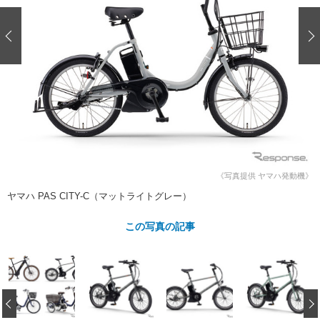
ショップレポート
愛車 File
ディテイリング
自動車豆知識
ストップ！不具合修理＆粗悪修理
ディテイリング
洗車
鈑金・塗装
鈑金・塗装
ヘッドライト磨き
コーティング
小キズ直し
防錆
特集記事
フィルム・ラッピング
ストップ 不具合修理＆粗悪修理
カーメーカー「旧車」関連プロジェ
ショップ紹介
クト
ショップレポート
プロショップ検索
レストア
コラム
カーメーカー「旧車」関連プロジ
コラム
イベント
ェクト
《写真提供 ヤマハ発動機》
インタビュー
イベント告知
イベントレポート
ヤマハ PAS CITY-C（マットライトグレー）
この写真の記事
‹