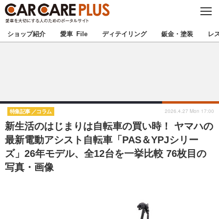
C
L
O
★カーケアプラス認定★
厳選プロショップを地域から探す
S
ショップ紹介
愛車 File
ディテイリング
鈑金・塗装
レ
E
北海道
東北
北関東
南関東
甲信越
北陸
2026.4.27 Mon 17:00
特集記事
コラム
新生活のはじまりは自転車の買い時！ ヤマハの
東海
関西
最新電動アシスト自転車「PAS＆YPJシリー
ズ」26年モデル、全12台を一挙比較 76枚目の
中国
四国
写真・画像
九州
沖縄
注目の記事