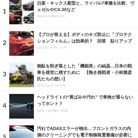
日産・キックス新型と、ライバル7車種を比較、ヴ
ェゼルやCX-30など
2026.8.5 Wed 4:50
【プロが答える】ボディのキズ防止に「プロテク
ションフィルム」は効果的？ 回答 貼りアップ
2021.8.19 Thu 11:41
無駄を削ぎ落とした「機能美」の結晶…日本の戦
車を後世に残すために 【熱き挑戦者・小林雅彦
氏たちの想い】
2019.12.27 Fri 9:15
ヘッドライトの“黄ばみや汚れ” で車検が通らない
ってホント？
2024.1.29 Mon 18:08
汚れでADASエラーが検出…フロントガラスの内
側のクリーニングでも電子制御装置整備が必要に