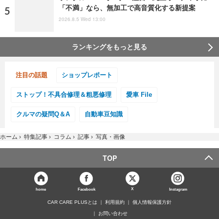
「不満」なら、無加工で高音質化する新提案
2026.8.5 Wed 13:00
ランキングをもっと見る
注目の話題
ショップレポート
ストップ！不具合修理＆粗悪修理
愛車 File
クルマの疑問Q＆A
自動車豆知識
ホーム
›
特集記事
›
コラム
›
記事
›
写真・画像
TOP
X
home
Facebook
Instagram
CAR CARE PLUSとは
利用規約
個人情報保護方針
お問い合わせ