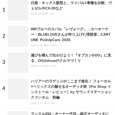
日産・キックス新型と、ライバル7車種を比較、ヴ
ェゼルやCX-30など
2026.8.5 Wed 4:50
WRブルーのスバル「レヴォーグ」…カーオーナ
ー・BLUELOVEさんが作り上げた理想形…CART
UNE PickUpCars 2026
2026.6.22 Mon 18:03
遊びを積んで出かけよう！『オプカンGOO』に見
る、OGUshowのクルマづくり
2026.5.18 Mon 10:00
ハリアーのラゲッジがここまで進化！ フォーカル
×ヘリックスの魅せるオーディオ術［Pro Shop イ
ンストール・レビュー］by サウンドステーション
クァンタム 前編
2026.4.17 Fri 17:00
ランクル250・オーナー注目…純正オーディオに