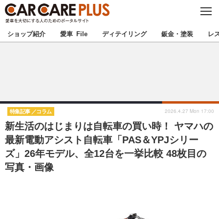
C
L
O
★カーケアプラス認定★
厳選プロショップを地域から探す
S
ショップ紹介
愛車 File
ディテイリング
鈑金・塗装
レ
E
北海道
東北
北関東
南関東
甲信越
北陸
2026.4.27 Mon 17:00
特集記事
コラム
新生活のはじまりは自転車の買い時！ ヤマハの
東海
関西
最新電動アシスト自転車「PAS＆YPJシリー
ズ」26年モデル、全12台を一挙比較 48枚目の
中国
四国
写真・画像
九州
沖縄
注目の記事