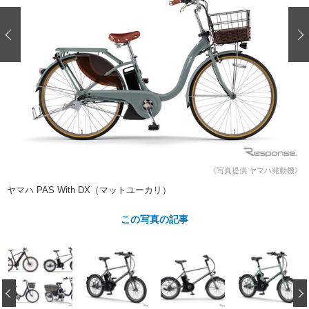
ショップレポート
愛車 File
ディテイリング
自動車豆知識
ストップ！不具合修理＆粗悪修理
ディテイリング
洗車
鈑金・塗装
鈑金・塗装
ヘッドライト磨き
コーティング
小キズ直し
防錆
特集記事
フィルム・ラッピング
ストップ 不具合修理＆粗悪修理
カーメーカー「旧車」関連プロジェ
ショップ紹介
クト
ショップレポート
プロショップ検索
レストア
コラム
カーメーカー「旧車」関連プロジ
コラム
イベント
ェクト
《写真提供 ヤマハ発動機》
インタビュー
イベント告知
イベントレポート
ヤマハ PAS With DX（マットユーカリ）
この写真の記事
‹