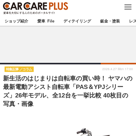
C
L
O
★カーケアプラス認定★
厳選プロショップを地域から探す
S
ショップ紹介
愛車 File
ディテイリング
鈑金・塗装
レ
E
北海道
東北
北関東
南関東
甲信越
北陸
2026.4.27 Mon 17:00
特集記事
コラム
新生活のはじまりは自転車の買い時！ ヤマハの
東海
関西
最新電動アシスト自転車「PAS＆YPJシリー
ズ」26年モデル、全12台を一挙比較 40枚目の
中国
四国
写真・画像
九州
沖縄
注目の記事