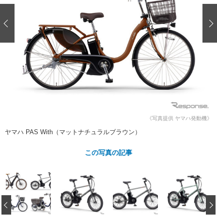
ショップレポート
愛車 File
ディテイリング
自動車豆知識
ストップ！不具合修理＆粗悪修理
ディテイリング
洗車
鈑金・塗装
鈑金・塗装
ヘッドライト磨き
コーティング
小キズ直し
防錆
特集記事
フィルム・ラッピング
ストップ 不具合修理＆粗悪修理
カーメーカー「旧車」関連プロジェ
ショップ紹介
クト
ショップレポート
プロショップ検索
レストア
コラム
カーメーカー「旧車」関連プロジ
コラム
イベント
ェクト
《写真提供 ヤマハ発動機》
インタビュー
イベント告知
イベントレポート
ヤマハ PAS With（マットナチュラルブラウン）
この写真の記事
‹