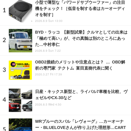
小型で薄型な「パワードサブウーファー」の注目
機をチェック！［低音を制する者はカーオーディ
オを制す］
2026.8.9 Sun 13:00
BYD・ラッコ 【新型試乗】クルマとしての出来は
「極めて高い」が、その真髄は別のところにあっ
た…中村孝仁
2026.8.9 Sun 7:22
OBD2接続のメリットや注意点とは？ … OBD解
析の専門家 テクトム 富田直樹代表に聞く
2020.3.27 Fri 17:39
日産・キックス新型と、ライバル7車種を比較、ヴ
ェゼルやCX-30など
2026.8.5 Wed 4:50
WRブルーのスバル「レヴォーグ」…カーオーナ
ー・BLUELOVEさんが作り上げた理想形…CART