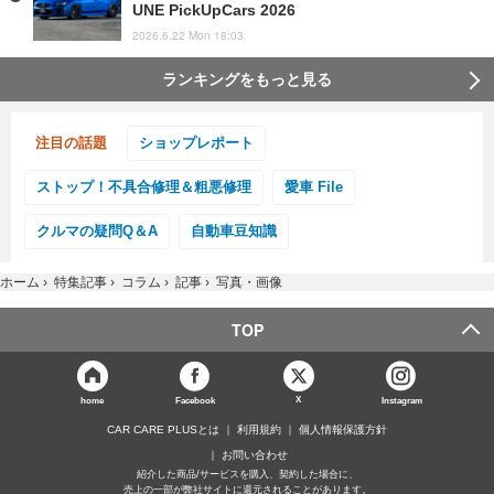
UNE PickUpCars 2026
2026.6.22 Mon 18:03
ランキングをもっと見る
注目の話題
ショップレポート
ストップ！不具合修理＆粗悪修理
愛車 File
クルマの疑問Q＆A
自動車豆知識
ホーム
›
特集記事
›
コラム
›
記事
›
写真・画像
TOP
X
home
Facebook
Instagram
CAR CARE PLUSとは
利用規約
個人情報保護方針
お問い合わせ
紹介した商品/サービスを購入、契約した場合に、
売上の一部が弊社サイトに還元されることがあります。