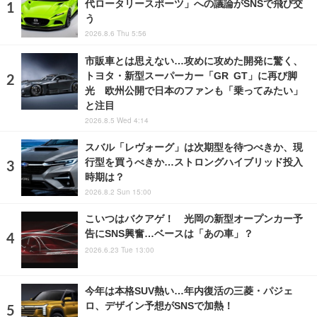
代ロータリースポーツ」への議論がSNSで飛び交
う
2026.8.6 Thu 5:56
市販車とは思えない…攻めに攻めた開発に驚く、
トヨタ・新型スーパーカー「GR GT」に再び脚
光 欧州公開で日本のファンも「乗ってみたい」
と注目
2026.8.5 Wed 4:14
スバル「レヴォーグ」は次期型を待つべきか、現
行型を買うべきか…ストロングハイブリッド投入
時期は？
2026.8.2 Sun 15:00
こいつはバクアゲ！ 光岡の新型オープンカー予
告にSNS興奮…ベースは「あの車」？
2026.6.23 Tue 13:00
今年は本格SUV熱い…年内復活の三菱・パジェ
ロ、デザイン予想がSNSで加熱！