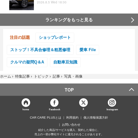
2026.8.5 Wed 18:00
ランキングをもっと見る
注目の話題
ショップレポート
ストップ！不具合修理＆粗悪修理
愛車 File
クルマの疑問Q＆A
自動車豆知識
ホーム
›
特集記事
›
トピック
›
記事
›
写真・画像
TOP
X
home
Facebook
Instagram
CAR CARE PLUSとは
利用規約
個人情報保護方針
お問い合わせ
紹介した商品/サービスを購入、契約した場合に、
売上の一部が弊社サイトに還元されることがあります。