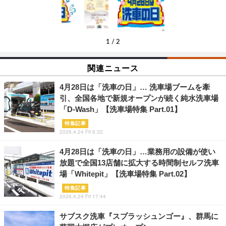
1
/
2
関連ニュース
4月28日は「洗車の日」… 洗車場ブームを牽
引、全国各地で新規オープンが続く純水洗車場
「D-Wash」【洗車場特集 Part.01】
特集記事
2026.4.24 Fri 6:32
4月28日は「洗車の日」…業務用の設備が使い
放題で全国13店舗に拡大する時間制セルフ洗車
場「Whitepit」【洗車場特集 Part.02】
特集記事
2026.4.24 Fri 17:44
サブスク洗車『スプラッシュンゴー』、群馬に