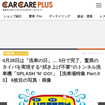
C
L
O
★カーケアプラス認定★
厳選プロショップを地域から探す
S
ショップ紹介
愛車 File
ディテイリング
鈑金・塗装
レ
E
北海道
東北
北関東
南関東
甲信越
北陸
2026.4.25 Sat 5:15
特集記事
トピック
4月28日は「洗車の日」… 3分で完了、驚異の
東海
関西
タイパを実現する“拭き上げ不要”のトンネル洗
車機「SPLASH 'N' GO!」【洗車場特集 Part.0
中国
四国
3】 6枚目の写真・画像
九州
沖縄
注目の記事