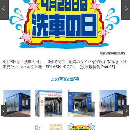
ショップレポート
愛車 File
ディテイリング
自動車豆知識
ストップ！不具合修理＆粗悪修理
ディテイリング
洗車
鈑金・塗装
鈑金・塗装
ヘッドライト磨き
コーティング
小キズ直し
防錆
特集記事
フィルム・ラッピング
ストップ 不具合修理＆粗悪修理
カーメーカー「旧車」関連プロジェ
ショップ紹介
クト
ショップレポート
プロショップ検索
レストア
コラム
4月28日は「洗車の日」… 3分で完了、驚異のタイパを実現する“拭き上げ
カーメーカー「旧車」関連プロジ
コラム
イベント
不要”のトンネル洗車機「SPLASH 'N' GO!」【洗車場特集 Part.03】
ェクト
インタビュー
イベント告知
イベントレポート
この写真の記事
‹