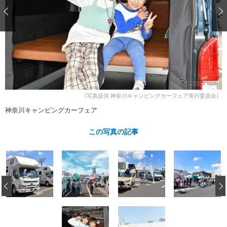
ショップレポート
愛車 File
ディテイリング
自動車豆知識
ストップ！不具合修理＆粗悪修理
ディテイリング
洗車
鈑金・塗装
鈑金・塗装
ヘッドライト磨き
コーティング
小キズ直し
防錆
特集記事
フィルム・ラッピング
ストップ 不具合修理＆粗悪修理
カーメーカー「旧車」関連プロジェ
ショップ紹介
クト
ショップレポート
プロショップ検索
レストア
《写真提供 神奈川キャンピングカーフェア実行委員会》
コラム
カーメーカー「旧車」関連プロジ
コラム
神奈川キャンピングカーフェア
イベント
ェクト
インタビュー
イベント告知
イベントレポート
この写真の記事
‹