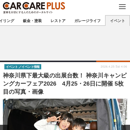
C
L
O
★カーケアプラス認定★
厳選プロショップを地域から探す
S
イリング
鈑金・塗装
レストア
ガレージライフ
イベント
E
北海道
東北
北関東
南関東
甲信越
北陸
2026.4.25 Sat 4:06
イベント
イベント情報
神奈川県下最大級の出展台数！ 神奈川キャンピ
東海
関西
ングカーフェア2026 4月25・26日に開催 5枚
目の写真・画像
中国
四国
九州
沖縄
注目の記事