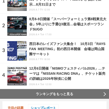
示…8月31日まで
2026.8.7 Fri 12:00
8月8‐9日開催「スーパーフォーミュラ第8戦東北大
会」5年ぶりに予選Q3復活…会場はスポーツラン
ドSUGO
2026.8.4 Tue 17:00
西日本のレイズファン大集合！ 10月3日「RAYS
FAN MEETING」初の西日本開催 会場は岡山国
際サーキット
2026.8.7 Fri 18:00
12月6日開催「NISMOフェスティバル2026」…テ
ーマは『NISSAN RACING DNA』、チケット販売
の詳細は2026年秋頃に公開
2026.8.4 Tue 12:00
ランキングをもっと見る
注目の話題
ショップレポート