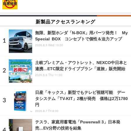
新製品アクセスランキング
無限、新型ホンダ「N-BOX」用パーツ発売！ My
Special BOX コンセプトで個性＆迫力アップ
2026.8.5 Wed 10:00
土岐プレミアム・アウトレット、NEXCO中日本と
連携…ETC限定ドライブプラン「速旅」販売開始
2026.8.6 Thu 11:00
日産「キックス」新型でもテレビ視聴可能 デー
タシステム「TV-KIT」2種が発売 価格は2万1780
円
2026.8.7 Fri 8:00
テスラ、家庭用蓄電池「Powerwall 3」日本発
売…EV分野の技術を結集