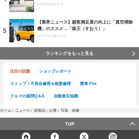
2026.8.8 Sat 6:02
【業界ニュース】顧客満足度の向上に「真空掃除
機」のススメ…「吸王（すおう）」
2017.9.25 Mon 8:00
ランキングをもっと見る
注目の話題
ショップレポート
ストップ！不具合修理＆粗悪修理
愛車 File
クルマの疑問Q＆A
自動車豆知識
ホーム
›
ニュース
›
新製品
›
記事
›
写真・画像
TOP