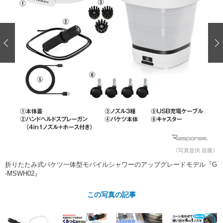
ショップレポート
愛車 File
ディテイリング
自動車豆知識
ストップ！不具合修理＆粗悪修理
ディテイリング
洗車
鈑金・塗装
鈑金・塗装
ヘッドライト磨き
コーティング
小キズ直し
防錆
特集記事
フィルム・ラッピング
ストップ 不具合修理＆粗悪修理
カーメーカー「旧車」関連プロジェ
ショップ紹介
クト
ショップレポート
プロショップ検索
レストア
コラム
カーメーカー「旧車」関連プロジ
コラム
イベント
ェクト
インタビュー
イベント告知
イベントレポート
《写真提供 昌騰》
折りたたみ式バケツ一体型モバイルシャワーのアップグレードモデル『G
-MSWH02』
この写真の記事