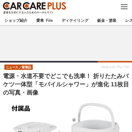
C
L
O
★カーケアプラス認定★
厳選プロショップを地域から探す
S
ショップ紹介
愛車 File
ディテイリング
鈑金・塗装
レ
E
北海道
東北
北関東
南関東
甲信越
北陸
2026.4.23 Thu 7:00
ニュース
新製品
電源・水道不要でどこでも洗車！ 折りたたみバ
東海
関西
ケツ一体型「モバイルシャワー」が進化 11枚目
の写真・画像
中国
四国
九州
沖縄
注目の記事