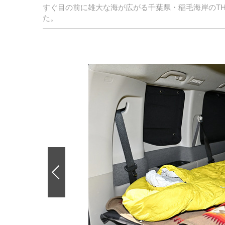
すぐ目の前に雄大な海が広がる千葉県・稲毛海岸のTHE 
た。
前
の
画
像