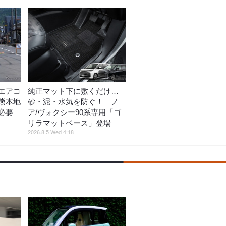
エアコ
純正マット下に敷くだけ…
熊本地
砂・泥・水気を防ぐ！ ノ
策必要
ア/ヴォクシー90系専用「ゴ
リラマットベース」登場
2026.8.5 Wed 4:18