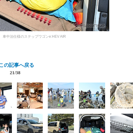
》
車中泊仕様のステップワゴンe:HEV AIR
この記事へ戻る
21/38