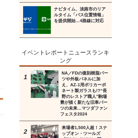
ナビタイム、淡路市のリア
ルタイム「バス位置情報」
を提供開始…4路線に対応
イベントレポートニュースランキ
ング
NA／FDの復刻樹脂パー
ツや外板パネルに加
え、AZ-1用ポリカーボ
ネート製ガラスも!?“長
野のレストア職人”駒場
豊が描く新たな旧車パー
ツの未来…マツダファン
フェスタ2024
来場者1,500人超！スナ
ップオン・ツールズ