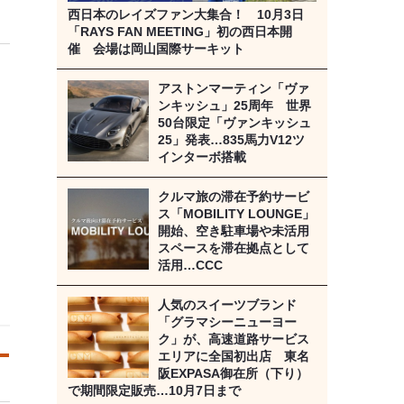
西日本のレイズファン大集合！ 10月3日
「RAYS FAN MEETING」初の西日本開
催 会場は岡山国際サーキット
アストンマーティン「ヴァ
ンキッシュ」25周年 世界
50台限定「ヴァンキッシュ
25」発表…835馬力V12ツ
インターボ搭載
クルマ旅の滞在予約サービ
ス「MOBILITY LOUNGE」
開始、空き駐車場や未活用
スペースを滞在拠点として
活用…CCC
人気のスイーツブランド
「グラマシーニューヨー
ク」が、高速道路サービス
エリアに全国初出店 東名
阪EXPASA御在所（下り）
で期間限定販売…10月7日まで