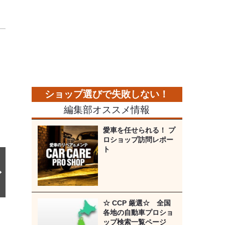
次
の
画
像
編集部オススメ情報
愛車を任せられる！ プ
ロショップ訪問レポー
ト
☆ CCP 厳選☆ 全国
各地の自動車プロショ
ップ検索一覧ページ