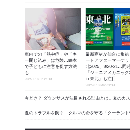
車内での「熱中症」や「キ
最新商材が仙台に集結
ー閉じ込み」は危険…絵本
ートアフターマーケッ
で子どもに注意を促す方法
北2025」9/20-21…
も
「ジュニアメカニック2
in 東北」も注目
2025.7.18 Fri 21:13
2025.8.18 Mon 22:41
今どき？ ダウンサスが注目される理由とは…夏のカスタ
夏のトラブルを防ぐ…クルマの命を守る「クーラント