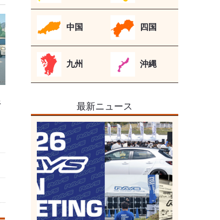
中国
四国
九州
沖縄
べ
最新ニュース