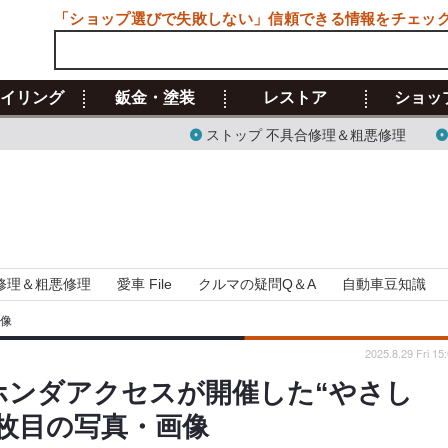
「ショップ選びで失敗しない」信頼できる情報をチェッ
イリング
鈑金・塗装
レストア
ショッ
ストップ 不具合修理＆粗悪修理
修理＆粗悪修理
愛車 File
クルマの疑問Q＆A
自動車豆知識
画像
2025.8.29 Fri 15
ホンダアクセスが開催した“やさし
1枚目の写真・画像