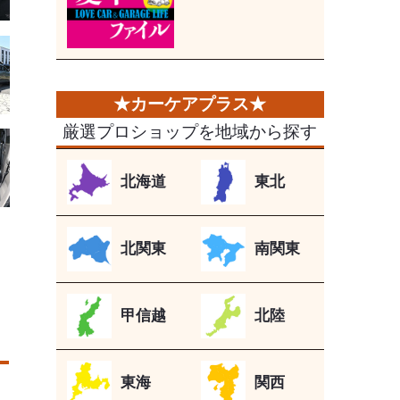
厳選プロショップを地域から探す
北海道
東北
北関東
南関東
甲信越
北陸
東海
関西