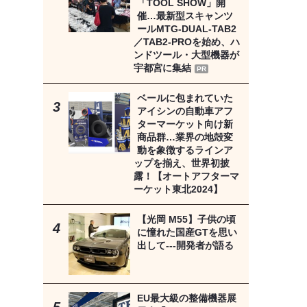
「TOOL SHOW」開
催…最新型スキャンツ
ールMTG-DUAL-TAB2
／TAB2-PROを始め、ハ
ンドツール・大型機器が
宇都宮に集結
PR
ベールに包まれていた
アイシンの自動車アフ
ターマーケット向け新
商品群…業界の地殻変
動を象徴するラインア
ップを揃え、世界初披
露！【オートアフターマ
ーケット東北2024】
【光岡 M55】子供の頃
に憧れた国産GTを思い
出して---開発者が語る
EU最大級の整備機器展