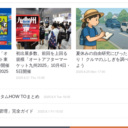
「オ
初出展多数、前回を上回る
夏休みの自由研究にぴった
ト東
規模「オートアフターマー
り！ クルマのふしぎを調
同時開催
ケット九州2025」10月4日・
よう
025
5日開催
2025.8.25 Mon 17:00
2025.8.21 Thu 10:35
ムHOW TOまとめ
2025.8.5 Tue 16:00
管理」完全ガイド
2025.8.1 Fri 10:03