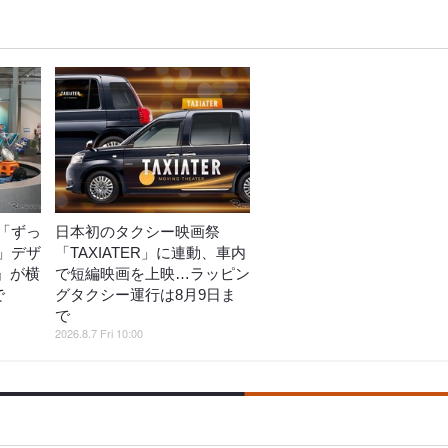
「ずっ
日本初のタクシー映画祭
」デザ
「TAXIATER」に連動、車内
o』が横
で短編映画を上映…ラッピン
で
グタクシー運行は8月9日ま
で
2026.8.7 Fri 10:00