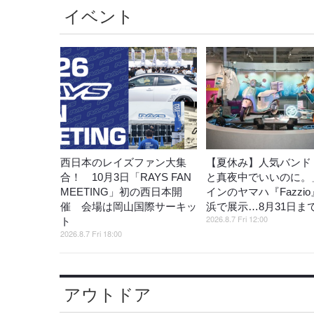
イベント
西日本のレイズファン大集
【夏休み】人気バンド
合！ 10月3日「RAYS FAN
と真夜中でいいのに。
MEETING」初の西日本開
インのヤマハ『Fazzi
催 会場は岡山国際サーキッ
浜で展示…8月31日ま
2026.8.7 Fri 12:00
ト
2026.8.7 Fri 18:00
アウトドア