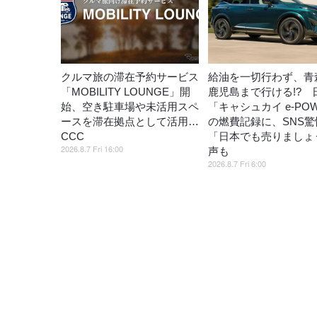
クルマ旅の滞在予約サービス
給油を一切行わず、青
「MOBILITY LOUNGE」開
鹿児島まで行ける!? 
始、空き駐車場や未活用スペ
「キャシュカイ e-PO
ースを滞在拠点として活用…
の燃費記録に、SNS驚
CCC
「日本でも売りましょ
2026.8.7 Fri 16:00
声も
2026.8.7 Fri 6:00