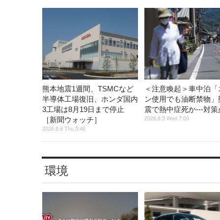
熊本地震1週間、TSMCなど
＜注意喚起＞車中泊「
半導体工場復旧、ホンダ国内
ン使用でも油断禁物」
3工場は8月19日まで停止
震で熱中症死か---対
2026.8.5 Wed 7:00
［新聞ウォッチ］
2026.8.6 Thu 5:46
環境