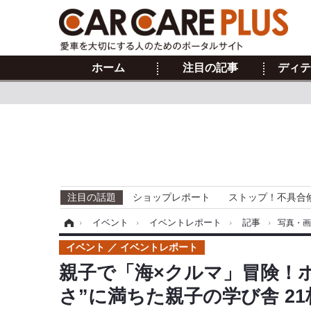
ホーム
注目の記事
ディテ
注目の話題
ショップレポート
ストップ！不具合
ホーム
›
イベント
›
イベントレポート
›
記事
›
写真・
イベント
イベントレポート
親子で「海×クルマ」冒険！
さ”に満ちた親子の学び舎 2