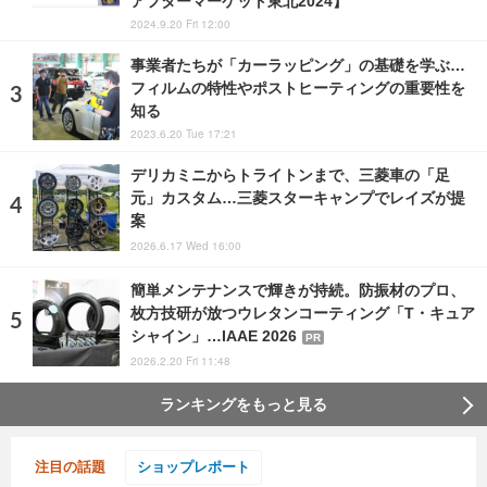
アフターマーケット東北2024】
2024.9.20 Fri 12:00
事業者たちが「カーラッピング」の基礎を学ぶ…
フィルムの特性やポストヒーティングの重要性を
知る
2023.6.20 Tue 17:21
デリカミニからトライトンまで、三菱車の「足
元」カスタム…三菱スターキャンプでレイズが提
案
2026.6.17 Wed 16:00
簡単メンテナンスで輝きが持続。防振材のプロ、
枚方技研が放つウレタンコーティング「T・キュア
シャイン」…IAAE 2026
PR
2026.2.20 Fri 11:48
ランキングをもっと見る
注目の話題
ショップレポート