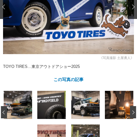
ショップレポート
愛車 File
ディテイリング
自動車豆知識
ストップ！不具合修理＆粗悪修理
ディテイリング
洗車
鈑金・塗装
鈑金・塗装
ヘッドライト磨き
コーティング
小キズ直し
防錆
特集記事
フィルム・ラッピング
ストップ 不具合修理＆粗悪修理
カーメーカー「旧車」関連プロジェ
ショップ紹介
クト
ショップレポート
プロショップ検索
レストア
《写真撮影 土屋勇人》
コラム
カーメーカー「旧車」関連プロジ
コラム
TOYO TIRES…東京アウトドアショー2025
イベント
ェクト
インタビュー
イベント告知
イベントレポート
この写真の記事
‹