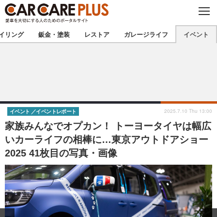
C
L
O
★カーケアプラス認定★
厳選プロショップを地域から探す
S
イリング
鈑金・塗装
レストア
ガレージライフ
イベント
E
北海道
東北
北関東
南関東
甲信越
北陸
2025.7.10 Thu 13:00
イベント
イベントレポート
家族みんなでオプカン！ トーヨータイヤは幅広
東海
関西
いカーライフの相棒に…東京アウトドアショー
2025 41枚目の写真・画像
中国
四国
九州
沖縄
注目の記事