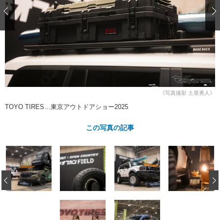
ショップレポート
愛車 File
ディテイリング
自動車豆知識
ストップ！不具合修理＆粗悪修理
ディテイリング
洗車
鈑金・塗装
鈑金・塗装
ヘッドライト磨き
コーティング
小キズ直し
防錆
特集記事
フィルム・ラッピング
ストップ 不具合修理＆粗悪修理
カーメーカー「旧車」関連プロジェ
ショップ紹介
クト
ショップレポート
プロショップ検索
レストア
《写真撮影 土屋勇人》
コラム
カーメーカー「旧車」関連プロジ
コラム
TOYO TIRES…東京アウトドアショー2025
イベント
ェクト
インタビュー
イベント告知
イベントレポート
この写真の記事
‹