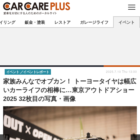
C
L
O
★カーケアプラス認定★
厳選プロショップを地域から探す
S
イリング
鈑金・塗装
レストア
ガレージライフ
イベント
E
北海道
東北
北関東
南関東
甲信越
北陸
2025.7.10 Thu 13:00
イベント
イベントレポート
家族みんなでオプカン！ トーヨータイヤは幅広
東海
関西
いカーライフの相棒に…東京アウトドアショー
2025 32枚目の写真・画像
中国
四国
九州
沖縄
注目の記事