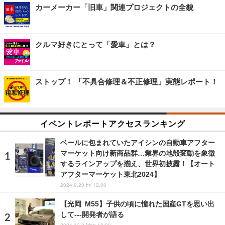
カーメーカー「旧車」関連プロジェクトの全貌
クルマ好きにとって「愛車」とは？
ストップ！ 「不具合修理＆不正修理」実態レポート！
イベントレポートアクセスランキング
ベールに包まれていたアイシンの自動車アフター
マーケット向け新商品群…業界の地殻変動を象徴
するラインアップを揃え、世界初披露！【オート
アフターマーケット東北2024】
2024.9.20 Fri 12:00
【光岡 M55】子供の頃に憧れた国産GTを思い出
して---開発者が語る