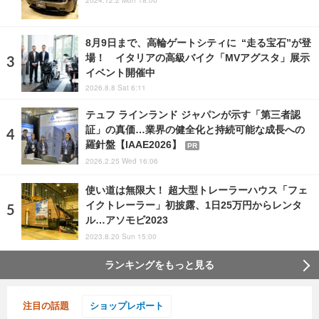
2024.12.2 Mon 18:00
8月9日まで、高輪ゲートシティに “走る宝石”が登
場！ イタリアの高級バイク「MVアグスタ」展示
イベント開催中
2026.8.8 Sat 6:11
テュフ ラインランド ジャパンが示す「第三者認
証」の真価…業界の健全化と持続可能な成長への
羅針盤【IAAE2026】
PR
2026.2.25 Wed 16:06
使い道は無限大！ 超大型トレーラーハウス「フェ
イクトレーラー」初披露、1日25万円からレンタ
ル…アソモビ2023
2023.8.20 Sun 15:00
ランキングをもっと見る
注目の話題
ショップレポート