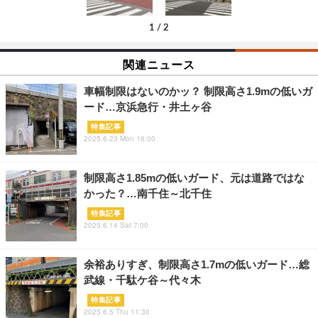
1
/
2
関連ニュース
車幅制限はないのかッ？ 制限高さ1.9mの低いガ
ード…京浜急行・井土ヶ谷
特集記事
2025.6.23 Mon 16:00
制限高さ1.85mの低いガード、元は道路ではな
かった？…南千住～北千住
特集記事
2025.6.14 Sat 7:00
余裕ありすぎ、制限高さ1.7mの低いガード…総
武線・千駄ケ谷～代々木
特集記事
2025.6.5 Thu 11:30