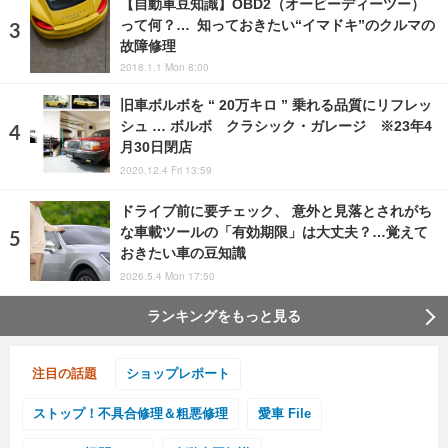
【自動車豆知識】OBD2（オービーディーツー）
って何？… 知っておきたい“イマドキ”のクルマの
故障修理
2018.1.1 Mon 8:00
旧車ボルボを “ 20万キロ ” 乗れる品質にリフレッ
シュ … ボルボ クラシック・ガレージ ※23年4
月30日閉店
2020.12.4 Fri 13:59
ドライブ前に要チェック、 意外と見落とされがち
な車載ツールの「有効期限」は大丈夫？…覚えて
おきたい車の豆知識
2026.5.4 Mon 17:50
ランキングをもっと見る
注目の話題
ショップレポート
ストップ！不具合修理＆粗悪修理
愛車 File