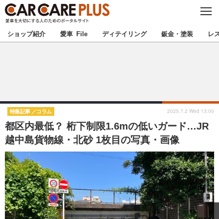
C
L
O
★カーケアプラス認定★
厳選プロショップを地域から探す
S
ショップ紹介
愛車 File
ディテイリング
鈑金・塗装
レ
E
北海道
東北
北関東
南関東
甲信越
北陸
2025.7.2 Wed 13:00
特集記事
コラム
都区内最低？ 桁下制限1.6mの低いガード…JR
東海
関西
越中島貨物線・北砂 1枚目の写真・画像
中国
四国
九州
沖縄
注目の記事