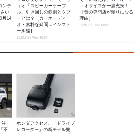
コンテ
ィオ「スピーカーケーブ
ィオライフが一層充実！
 さい
ル」引き回しの鉄則とタブ
［音の専門店が頼りになる
9月14
ーとは？［カーオーディ
理由］
オ・素朴な疑問…インスト
2025.6.21 Sat 14:00
ール編］
2025.6.25 Wed 16:00
ー注
ホンダアクセス、「ドライブ
「不
レコーダー」の新モデル発