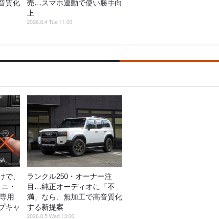
音質化
売…スマホ連動で使い勝手向
上
2026.8.4 Tue 11:00
けで、
ランクル250・オーナー注
ミニ・
目…純正オーディオに「不
ス専用
満」なら、無加工で高音質化
プキャ
する新提案
2026.8.5 Wed 13:00