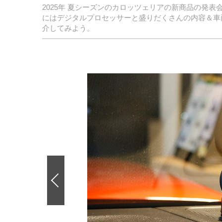
2025年 夏シーズンのカロッツェリアの新商品の発
にはデジタルプロセッサーと盛りだくさんの内容＆車
介してみよう。
前
の
画
像