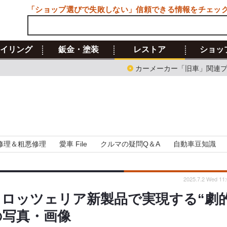
「ショップ選びで失敗しない」信頼できる情報をチェッ
イリング
鈑金・塗装
レストア
ショッ
カーメーカー「旧車」関連
修理＆粗悪修理
愛車 File
クルマの疑問Q＆A
自動車豆知識
2025.7.2 Wed 11:
カロッツェリア新製品で実現する“劇
の写真・画像