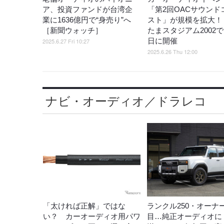
ア、投資ファンドが台湾企
「第2回OACサウンド
業に1636億円で“身売り”へ
スト」が規模を拡大！
［新聞ウォッチ］
たまスタジアム2002で
日に開催
2025.6.27 Fri 10:27
2025.6.26 Thu 12:00
ナビ・オーディオ／ドラレコ
「太ければ正解」ではな
ランクル250・オーナ
い？ カーオーディオ用パワ
目…純正オーディオに