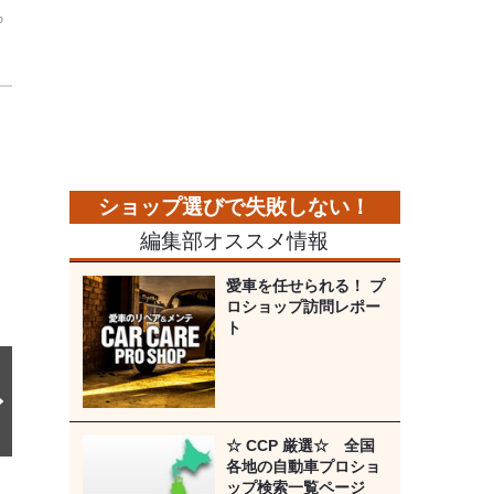
ら
次
の
画
像
編集部オススメ情報
愛車を任せられる！ プ
ロショップ訪問レポー
ト
☆ CCP 厳選☆ 全国
各地の自動車プロショ
ップ検索一覧ページ