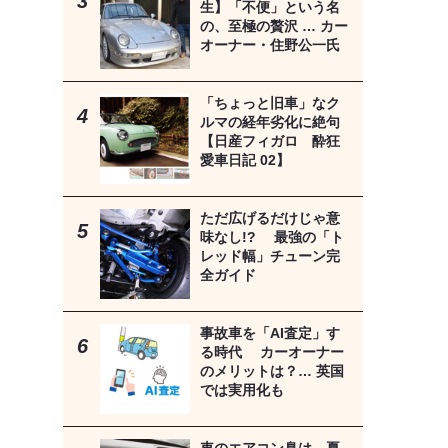
生】「不便」という名
の、至極の贅沢 … カー
オーナー・住野公一氏
「ちょっと旧車」なク
ルマの経年劣化に絶句
【日産フィガロ 酔狂
愛車日記 02】
ただ広げるだけじゃ意
味なし!? 最強の「ト
レッド幅」チューン完
全ガイド
事故車を「AI査定」す
る時代 カーオーナー
のメリットは？… 英国
では実用化も