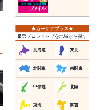
厳選プロショップを地域から探す
北海道
東北
北関東
南関東
甲信越
北陸
東海
関西