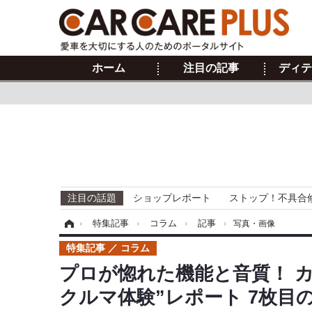
ホーム
注目の記事
ディテ
注目の話題
ショップレポート
ストップ！不具合
ホーム
›
特集記事
›
コラム
›
記事
›
写真・画像
特集記事
コラム
プロが惚れた機能と音質！ 
クルマ体験”レポート 7枚目