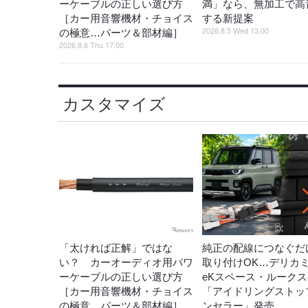
ーケーブルの正しい選び方
満」なら、無加工で高
［カー用音響機材・チョイス
する新提案
2026.8.5 Wed 13:00
の極意…パーツ＆部材編］
2026.8.6 Thu 17:00
カスタマイズ
「太ければ正解」ではな
純正の配線につなぐだ
い？ カーオーディオ用パワ
取り付けOK…デリカ
ーケーブルの正しい選び方
eKスペース・ルーク
［カー用音響機材・チョイス
「アイドリングストッ
の極意…パーツ＆部材編］
ンセラー」発売